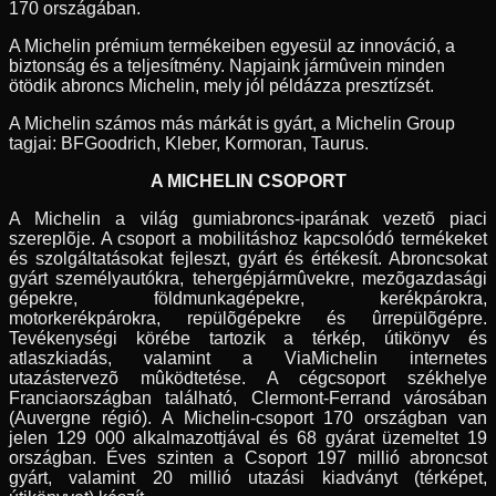
170 országában.
A Michelin prémium termékeiben egyesül az innováció, a
biztonság és a teljesítmény. Napjaink jármûvein minden
ötödik abroncs Michelin, mely jól példázza presztízsét.
A Michelin számos más márkát is gyárt, a Michelin Group
tagjai: BFGoodrich, Kleber, Kormoran, Taurus.
A MICHELIN CSOPORT
A Michelin a világ gumiabroncs-iparának vezetõ piaci
szereplõje. A csoport a mobilitáshoz kapcsolódó termékeket
és szolgáltatásokat fejleszt, gyárt és értékesít. Abroncsokat
gyárt személyautókra, tehergépjármûvekre, mezõgazdasági
gépekre, földmunkagépekre, kerékpárokra,
motorkerékpárokra, repülõgépekre és ûrrepülõgépre.
Tevékenységi körébe tartozik a térkép, útikönyv és
atlaszkiadás, valamint a ViaMichelin internetes
utazástervezõ mûködtetése. A cégcsoport székhelye
Franciaországban található, Clermont-Ferrand városában
(Auvergne régió). A Michelin-csoport 170 országban van
jelen 129 000 alkalmazottjával és 68 gyárat üzemeltet 19
országban. Éves szinten a Csoport 197 millió abroncsot
gyárt, valamint 20 millió utazási kiadványt (térképet,