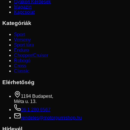
Gyakori Kérdések
Magazin
Kapcsolat
Kategóriák
Sport
Verseny
Sport túra
Enduro
Chopper/Cruiser
Robogó
Cross
Classic
Elérhetőség
1194 Budapest,
Méta u. 13.
06 1 280 6567
rendeles@motorgumishop.hu
Hírlevél