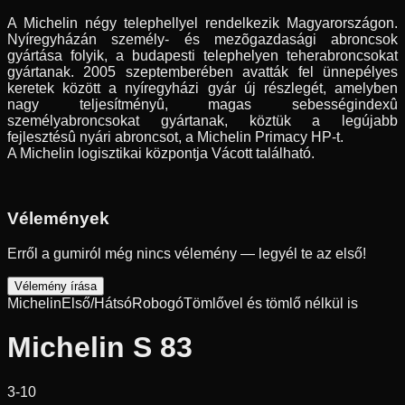
A Michelin négy telephellyel rendelkezik Magyarországon.
Nyíregyházán személy- és mezõgazdasági abroncsok
gyártása folyik, a budapesti telephelyen teherabroncsokat
gyártanak. 2005 szeptemberében avatták fel ünnepélyes
keretek között a nyíregyházi gyár új részlegét, amelyben
nagy teljesítményû, magas sebességindexû
személyabroncsokat gyártanak, köztük a legújabb
fejlesztésû nyári abroncsot, a Michelin Primacy HP-t.
A Michelin logisztikai központja Vácott található.
Vélemények
Erről a gumiról még nincs vélemény — legyél te az első!
Vélemény írása
Michelin
Első/Hátsó
Robogó
Tömlővel és tömlő nélkül is
Michelin S 83
3-10