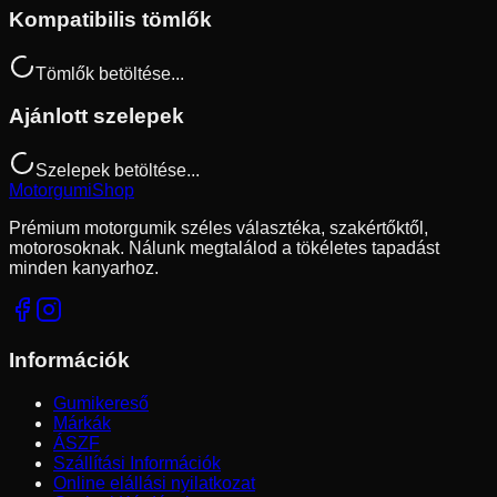
Kompatibilis tömlők
Tömlők betöltése...
Ajánlott szelepek
Szelepek betöltése...
Motorgumi
Shop
Prémium motorgumik széles választéka, szakértőktől,
motorosoknak. Nálunk megtalálod a tökéletes tapadást
minden kanyarhoz.
Információk
Gumikereső
Márkák
ÁSZF
Szállítási Információk
Online elállási nyilatkozat