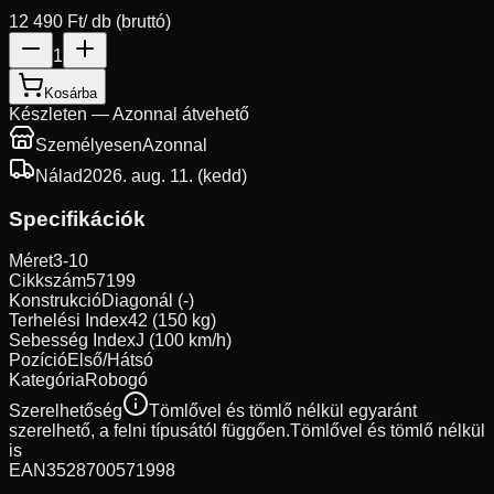
12 490 Ft
/ db (bruttó)
1
Kosárba
Készleten — Azonnal átvehető
Személyesen
Azonnal
Nálad
2026. aug. 11. (kedd)
Specifikációk
Méret
3-10
Cikkszám
57199
Konstrukció
Diagonál (-)
Terhelési Index
42 (150 kg)
Sebesség Index
J (100 km/h)
Pozíció
Első/Hátsó
Kategória
Robogó
Szerelhetőség
Tömlővel és tömlő nélkül egyaránt
szerelhető, a felni típusától függően.
Tömlővel és tömlő nélkül
is
EAN
3528700571998