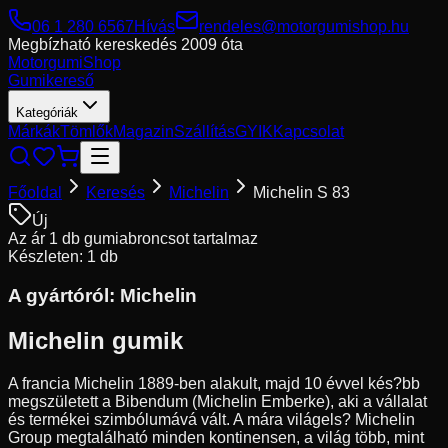
06 1 280 6567
Hívás
rendeles@motorgumishop.hu
Megbízható kereskedés
2009 óta
Motorgumi
Shop
Gumikereső
Kategóriák
Márkák
Tömlők
Magazin
Szállítás
GYIK
Kapcsolat
Főoldal
Keresés
Michelin
Michelin S 83
Új
Az ár 1 db gumiabroncsot tartalmaz
Készleten: 1 db
A gyártóról:
Michelin
Michelin gumik
A francia Michelin 1889-ben alakult, majd 10 évvel kés?bb
megszületett a Bibendum (Michelin Emberke), aki a vállalat
és termékei szimbólumává vált. A mára világels? Michelin
Group megtalálható minden kontinensen, a világ több, mint