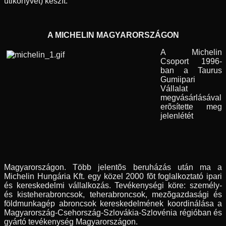
útikönyvet) készít.
A MICHELIN MAGYARORSZÁGON
A Michelin
Csoport 1996-
ban a Taurus
Gumiipari
Vállalat
megvásárlásával
erõsítette meg
jelenlétét
Magyarországon. Több jelentõs beruházás után ma a
Michelin Hungária Kft. egy közel 2000 fõt foglalkoztató ipari
és kereskedelmi vállalkozás. Tevékenységi köre: személy-
és kisteherabroncsok, teherabroncsok, mezõgazdasági és
földmunkagép abroncsok kereskedelmének koordinálása a
Magyarország-Csehország-Szlovákia-Szlovénia régióban és
gyártó tevékenység Magyarországon.