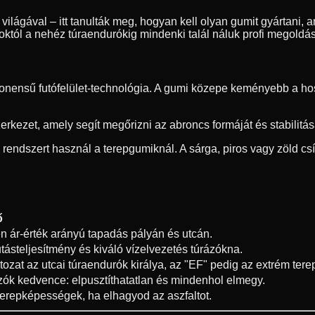
ilágával – itt tanulták meg, hogyan kell olyan gumit gyártani, am
oroktól a nehéz túraendurókig mindenki talál náluk profi megold
ensű futófelület-technológia. A gumi közepe keményebb a hoss
erkezet, amely segít megőrizni az abroncs formáját és stabilitá
i rendszert használ a terepgumiknál. A sárga, piros vagy zöld c
ő
en ár-érték arányú tapadás pályán és utcán.
tásteljesítmény és kiváló vízelvezetés túrázókna.
tozat az utcai túraendurók királya, az "EF" pedig az extrém tere
zók kedvence: elpusztíthatatlan és mindenhol elmegy.
erepképességek, ha elhagyod az aszfaltot.