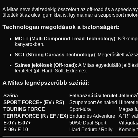
A Mitas neve évtizedekig összeforrt az off-road és a speedway v
ültették át az utcai gumikba is, így ma már a szupersport mot
Technológiai megoldások a biztonságért:
MCTT (Multi Compound Tread Technology):
Kétkompon
kanyarokban.
SCT (Strong Carcass Technology):
Megerősített vázsz
Színes jelölések (Off-road):
A Mitas egyedülálló jelölés
területet (pl. Hard, Soft, Extreme).
A Mitas legnépszerűbb szériái:
Széria
Felhasználási terület
Jellemz
SPORT FORCE+ (EV / RS)
Szupersport és naked
Hihetetl
TOURING FORCE
Sport-túra
Magas fu
TERRA FORCE (R / EF / EX)
Enduro és Adventure
A "R" vál
E-07 / E-07+
50/50 Dual Sport
Világuta
E-09 / E-10
Hard Enduro / Rally
Komoly t