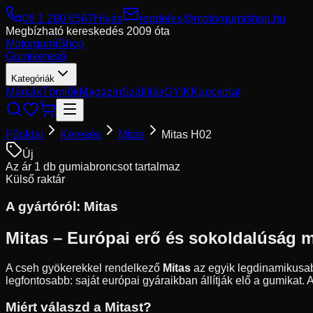
06 1 280 6567
Hívás
rendeles@motorgumishop.hu
Megbízható kereskedés
2009 óta
Motorgumi
Shop
Gumikereső
Kategóriák
Márkák
Tömlők
Magazin
Szállítás
GYIK
Kapcsolat
Főoldal
Keresés
Mitas
Mitas H02
Új
Az ár 1 db gumiabroncsot tartalmaz
Külső raktár
A gyártóról:
Mitas
Mitas – Európai erő és sokoldalúság 
A cseh gyökerekkel rendelkező
Mitas
az egyik legdinamikusab
legfontosabb: saját európai gyáraikban állítják elő a gumikat.
Miért válaszd a Mitast?