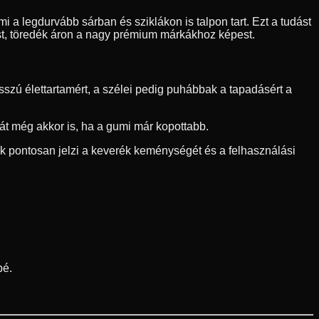
i a legdurvább sárban és sziklákon is talpon tart. Ezt a tudást
ást, töredék áron a nagy prémium márkákhoz képest.
zú élettartamért, a szélei pedig puhábbak a tapadásért a
sát még akkor is, ha a gumi már kopottabb.
sík pontosan jelzi a keverék keménységét és a felhasználási
pé.