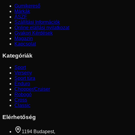
Gumikereső
Márkák
ÁSZF
Szállítási Információk
Online elállási nyilatkozat
Gyakori Kérdések
Magazin
Kapcsolat
Kategóriák
Sport
Verseny
Sport túra
Enduro
Chopper/Cruiser
Robogó
Cross
Classic
Elérhetőség
1194 Budapest,