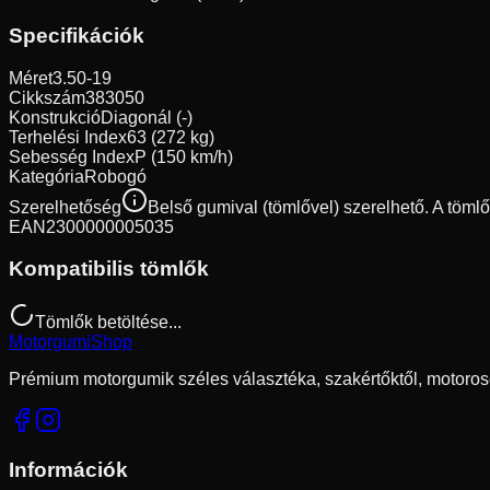
Specifikációk
Méret
3.50-19
Cikkszám
383050
Konstrukció
Diagonál (-)
Terhelési Index
63 (272 kg)
Sebesség Index
P (150 km/h)
Kategória
Robogó
Szerelhetőség
Belső gumival (tömlővel) szerelhető. A töml
EAN
2300000005035
Kompatibilis tömlők
Tömlők betöltése...
Motorgumi
Shop
Prémium motorgumik széles választéka, szakértőktől, motoros
Információk