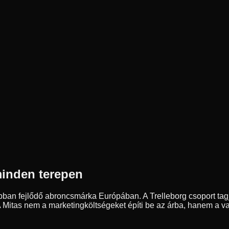
minden terepen
ban fejlődő abroncsmárka Európában. A Trelleborg csoport tagja
 A Mitas nem a marketingköltségeket építi be az árba, hanem a val