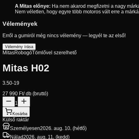
A Mitas előnye:
Ha nem akarod megfizetni a nagy márkák 
Nem véletlen, hogy egyre több motoros vált erre a márkár
Vélemények
Erről a gumiról még nincs vélemény — legyél te az első!
Vélemény írása
Mitas
Robogó
Tömlővel szerelhető
Mitas H02
3.50-19
27 990 Ft
/ db (bruttó)
1
Kosárba
Külső raktár
Személyesen
2026. aug. 10. (hétfő)
Nálad
2026. aug. 11. (kedd)