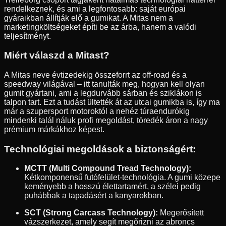
rendelkeznek, és ami a legfontosabb: saját európai
gyáraikban állítják elő a gumikat. A Mitas nem a
marketingköltségeket építi be az árba, hanem a valódi
teljesítményt.
Miért válaszd a Mitast?
A Mitas neve évtizedekig összeforrt az off-road és a
speedway világával – itt tanulták meg, hogyan kell olyan
gumit gyártani, ami a legdurvább sárban és sziklákon is
talpon tart. Ezt a tudást ültették át az utcai gumikba is, így ma
már a szupersport motoroktól a nehéz túraendurókig
mindenki talál náluk profi megoldást, töredék áron a nagy
prémium márkákhoz képest.
Technológiai megoldások a biztonságért:
MCTT (Multi Compound Tread Technology):
Kétkomponensű futófelület-technológia. A gumi közepe
keményebb a hosszú élettartamért, a szélei pedig
puhábbak a tapadásért a kanyarokban.
SCT (Strong Carcass Technology):
Megerősített
vázszerkezet, amely segít megőrizni az abroncs