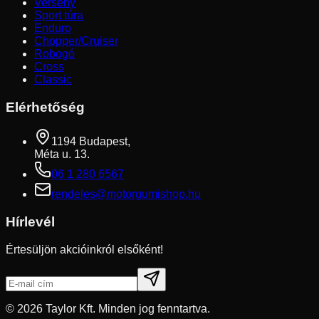
Verseny
Sport túra
Enduro
Chopper/Cruiser
Robogó
Cross
Classic
Elérhetőség
1194 Budapest,
Méta u. 13.
06 1 280 6567
rendeles@motorgumishop.hu
Hírlevél
Értesüljön akcióinkról elsőként!
©
2026
Taylor Kft. Minden jog fenntartva.