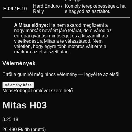
Hard Enduro /
Komoly terepképességek, ha
E-09 / E-10
Rally
elhagyod az aszfaltot.
A Mitas előnye:
Ha nem akarod megfizetni a
nagy márkák nevéért járó felárat, de elvárod az
európai gyártási minőséget és a kiszámítható
viselkedést, a Mitas a te választásod. Nem
véletlen, hogy egyre több motoros vált erre a
márkára az első szett után.
Vélemények
Erről a gumiról még nincs vélemény — legyél te az első!
Vélemény írása
Mitas
Robogó
Tömlővel szerelhető
Mitas H03
3.25-18
26 490 Ft
/ db (bruttó)