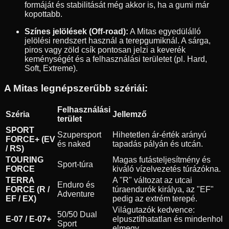
formáját és stabilitását még akkor is, ha a gumi már
kopottabb.
Színes jelölések (Off-road):
A Mitas egyedülálló
jelölési rendszert használ a terepgumiknál. A sárga,
piros vagy zöld csík pontosan jelzi a keverék
keménységét és a felhasználási területet (pl. Hard,
Soft, Extreme).
A Mitas legnépszerűbb szériái:
Felhasználási
Széria
Jellemző
terület
SPORT
Szupersport
Hihetetlen ár-érték arányú
FORCE+ (EV
és naked
tapadás pályán és utcán.
/ RS)
TOURING
Magas futásteljesítmény és
Sport-túra
FORCE
kiváló vízelvezetés túrázókna.
TERRA
A "R" változat az utcai
Enduro és
FORCE (R /
túraendurók királya, az "EF"
Adventure
EF / EX)
pedig az extrém terepé.
Világutazók kedvence:
50/50 Dual
E-07 / E-07+
elpusztíthatatlan és mindenhol
Sport
elmegy.