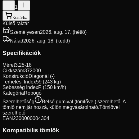
1
Kosárba
Külső raktár
Személyesen
2026. aug. 17. (hétfő)
Nálad
2026. aug. 18. (kedd)
Specifikációk
Méret
3.25-18
Cikkszám
372000
Konstrukció
Diagonál (-)
Terhelési Index
59 (243 kg)
Sebesség Index
P (150 km/h)
Kategória
Robogó
Szerelhetőség
Belső gumival (tömlővel) szerelhető. A
tömlő nem jár hozzá, külön megvásárolható.
Tömlővel
szerelhető
EAN
2300000004304
Kompatibilis tömlők