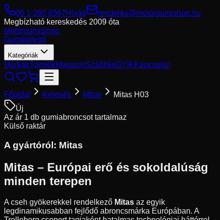
06 1 280 6567
Hívás
rendeles@motorgumishop.hu
Megbízható kereskedés
2009 óta
Motorgumi
Shop
Gumikereső
Kategóriák
Márkák
Tömlők
Magazin
Szállítás
GYIK
Kapcsolat
Főoldal
Keresés
Mitas
Mitas H03
Új
Az ár 1 db gumiabroncsot tartalmaz
Külső raktár
A gyártóról:
Mitas
Mitas – Európai erő és sokoldalúság
minden terepen
A cseh gyökerekkel rendelkező
Mitas
az egyik
legdinamikusabban fejlődő abroncsmárka Európában. A
Trelleborg csoport tagjaként hatalmas technológiai háttérrel