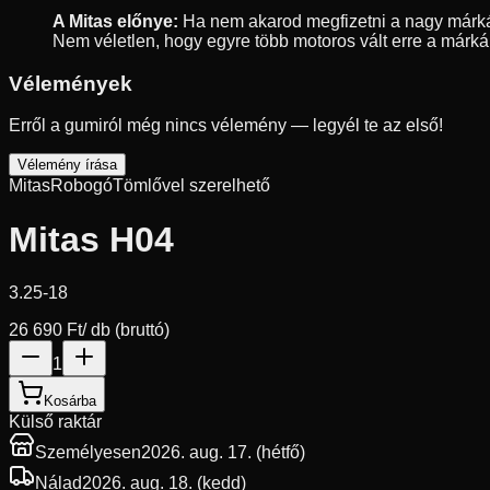
A Mitas előnye:
Ha nem akarod megfizetni a nagy márkák 
Nem véletlen, hogy egyre több motoros vált erre a márkár
Vélemények
Erről a gumiról még nincs vélemény — legyél te az első!
Vélemény írása
Mitas
Robogó
Tömlővel szerelhető
Mitas H04
3.25-18
26 690 Ft
/ db (bruttó)
1
Kosárba
Külső raktár
Személyesen
2026. aug. 17. (hétfő)
Nálad
2026. aug. 18. (kedd)