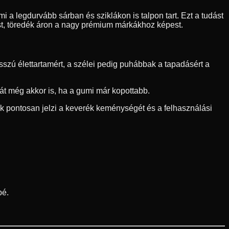
i a legdurvább sárban és sziklákon is talpon tart. Ezt a tudást
ást, töredék áron a nagy prémium márkákhoz képest.
zú élettartamért, a szélei pedig puhábbak a tapadásért a
sát még akkor is, ha a gumi már kopottabb.
sík pontosan jelzi a keverék keménységét és a felhasználási
pé.