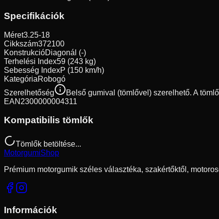
Specifikációk
Méret
3.25-18
Cikkszám
372100
Konstrukció
Diagonál (-)
Terhelési Index
59 (243 kg)
Sebesség Index
P (150 km/h)
Kategória
Robogó
Szerelhetőség
Belső gumival (tömlővel) szerelhető. A töml
EAN
2300000004311
Kompatibilis tömlők
Tömlők betöltése...
Motorgumi
Shop
Prémium motorgumik széles választéka, szakértőktől, motoros
Információk