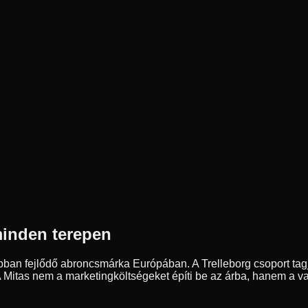
minden terepen
ban fejlődő abroncsmárka Európában. A Trelleborg csoport tagja
 A Mitas nem a marketingköltségeket építi be az árba, hanem a val