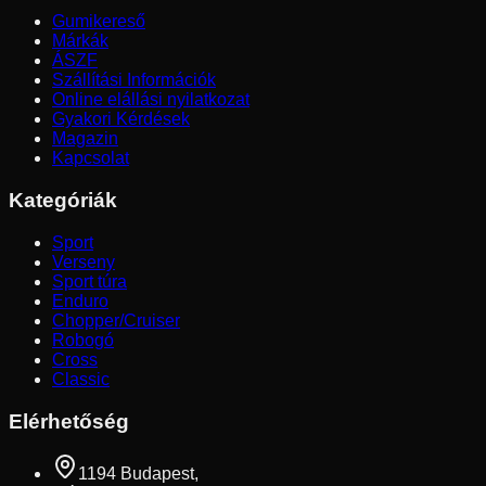
Gumikereső
Márkák
ÁSZF
Szállítási Információk
Online elállási nyilatkozat
Gyakori Kérdések
Magazin
Kapcsolat
Kategóriák
Sport
Verseny
Sport túra
Enduro
Chopper/Cruiser
Robogó
Cross
Classic
Elérhetőség
1194 Budapest,