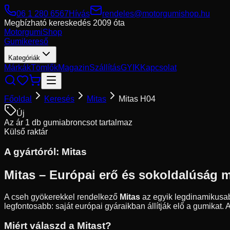
06 1 280 6567
Hívás
rendeles@motorgumishop.hu
Megbízható kereskedés
2009 óta
Motorgumi
Shop
Gumikereső
Kategóriák
Márkák
Tömlők
Magazin
Szállítás
GYIK
Kapcsolat
Főoldal
Keresés
Mitas
Mitas H04
Új
Az ár 1 db gumiabroncsot tartalmaz
Külső raktár
A gyártóról:
Mitas
Mitas – Európai erő és sokoldalúság 
A cseh gyökerekkel rendelkező
Mitas
az egyik legdinamikusab
legfontosabb: saját európai gyáraikban állítják elő a gumikat.
Miért válaszd a Mitast?