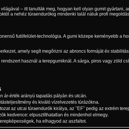
ilágával – itt tanulták meg, hogyan kell olyan gumit gyártani, am
oroktól a nehéz túraendurókig mindenki talál náluk profi megold
ensű futófelület-technológia. A gumi közepe keményebb a hoss
erkezet, amely segít megőrizni az abroncs formáját és stabilitá
i rendszert használ a terepgumiknál. A sárga, piros vagy zöld c
ő
en ár-érték arányú tapadás pályán és utcán.
tásteljesítmény és kiváló vízelvezetés túrázókna.
tozat az utcai túraendurók királya, az "EF" pedig az extrém tere
zók kedvence: elpusztíthatatlan és mindenhol elmegy.
erepképességek, ha elhagyod az aszfaltot.