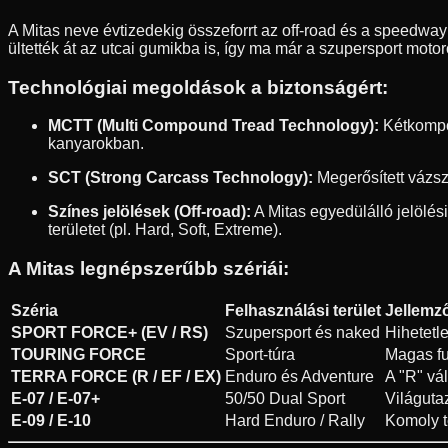
A Mitas neve évtizedekig összeforrt az off-road és a speedway v
ültették át az utcai gumikba is, így ma már a szupersport mot
Technológiai megoldások a biztonságért:
MCTT (Multi Compound Tread Technology):
Kétkompon
kanyarokban.
SCT (Strong Carcass Technology):
Megerősített vázsz
Színes jelölések (Off-road):
A Mitas egyedülálló jelölés
területet (pl. Hard, Soft, Extreme).
A Mitas legnépszerűbb szériái:
Széria
Felhasználási terület
Jellemz
SPORT FORCE+ (EV / RS)
Szupersport és naked
Hihetetl
TOURING FORCE
Sport-túra
Magas fu
TERRA FORCE (R / EF / EX)
Enduro és Adventure
A "R" vál
E-07 / E-07+
50/50 Dual Sport
Világuta
E-09 / E-10
Hard Enduro / Rally
Komoly t