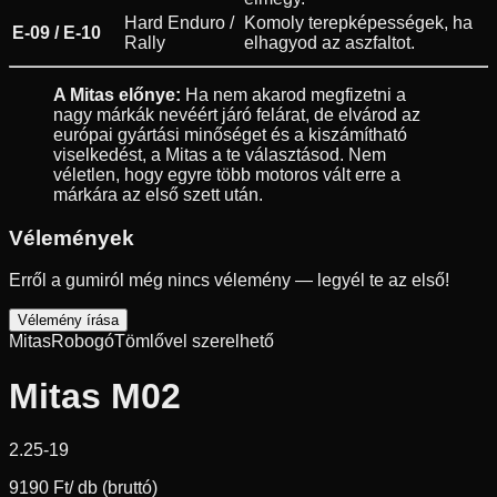
Hard Enduro /
Komoly terepképességek, ha
E-09 / E-10
Rally
elhagyod az aszfaltot.
A Mitas előnye:
Ha nem akarod megfizetni a
nagy márkák nevéért járó felárat, de elvárod az
európai gyártási minőséget és a kiszámítható
viselkedést, a Mitas a te választásod. Nem
véletlen, hogy egyre több motoros vált erre a
márkára az első szett után.
Vélemények
Erről a gumiról még nincs vélemény — legyél te az első!
Vélemény írása
Mitas
Robogó
Tömlővel szerelhető
Mitas M02
2.25-19
9190 Ft
/ db (bruttó)