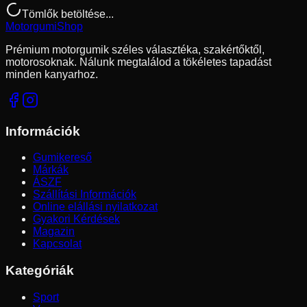
Tömlők betöltése...
Motorgumi
Shop
Prémium motorgumik széles választéka, szakértőktől,
motorosoknak. Nálunk megtalálod a tökéletes tapadást
minden kanyarhoz.
Információk
Gumikereső
Márkák
ÁSZF
Szállítási Információk
Online elállási nyilatkozat
Gyakori Kérdések
Magazin
Kapcsolat
Kategóriák
Sport