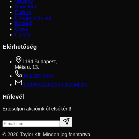
Verseny
Sport túra
Enduro
Chopper/Cruiser
Robogó
Cross
Classic
Elérhetőség
1194 Budapest,
Méta u. 13.
06 1 280 6567
rendeles@motorgumishop.hu
Hírlevél
Értesüljön akcióinkról elsőként!
©
2026
Taylor Kft. Minden jog fenntartva.