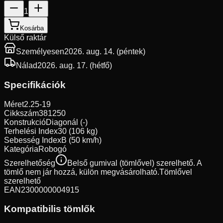
1
Kosárba
Külső raktár
Személyesen
2026. aug. 14. (péntek)
Nálad
2026. aug. 17. (hétfő)
Specifikációk
Méret
2.25-19
Cikkszám
381250
Konstrukció
Diagonál (-)
Terhelési Index
30 (106 kg)
Sebesség Index
B (50 km/h)
Kategória
Robogó
Szerelhetőség
Belső gumival (tömlővel) szerelhető. A
tömlő nem jár hozzá, külön megvásárolható.
Tömlővel
szerelhető
EAN
2300000004915
Kompatibilis tömlők