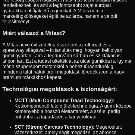
rendelkeznek, és ami a legfontosabb: saját európai
gyáraikban állítják elő a gumikat. A Mitas nem a
marketingköltségeket építi be az árba, hanem a valódi
teljesítményt.
Miért válaszd a Mitast?
A Mitas neve évtizedekig összeforrt az off-road és a
speedway világával – itt tanulták meg, hogyan kell olyan
gumit gyártani, ami a legdurvább sárban és sziklákon is
talpon tart. Ezt a tudást ültették át az utcai gumikba is, így ma
már a szupersport motoroktól a nehéz túraendurókig
mindenki talál náluk profi megoldást, töredék áron a nagy
prémium márkákhoz képest.
Technológiai megoldások a biztonságért:
MCTT (Multi Compound Tread Technology):
Kétkomponensű futófelület-technológia. A gumi közepe
keményebb a hosszú élettartamért, a szélei pedig
puhábbak a tapadásért a kanyarokban.
SCT (Strong Carcass Technology):
Megerősített
vázszerkezet, amely segít megőrizni az abroncs