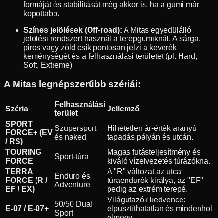
formáját és stabilitását még akkor is, ha a gumi már
kopottabb.
Színes jelölések (Off-road):
A Mitas egyedülálló
jelölési rendszert használ a terepgumiknál. A sárga,
piros vagy zöld csík pontosan jelzi a keverék
keménységét és a felhasználási területet (pl. Hard,
Soft, Extreme).
A Mitas legnépszerűbb szériái:
Felhasználási
Széria
Jellemző
terület
SPORT
Szupersport
Hihetetlen ár-érték arányú
FORCE+ (EV
és naked
tapadás pályán és utcán.
/ RS)
TOURING
Magas futásteljesítmény és
Sport-túra
FORCE
kiváló vízelvezetés túrázókna.
TERRA
A "R" változat az utcai
Enduro és
FORCE (R /
túraendurók királya, az "EF"
Adventure
EF / EX)
pedig az extrém terepé.
Világutazók kedvence:
50/50 Dual
E-07 / E-07+
elpusztíthatatlan és mindenhol
Sport
elmegy.