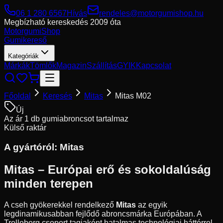
06 1 280 6567
Hívás
rendeles@motorgumishop.hu
Megbízható kereskedés
2009 óta
Motorgumi
Shop
Gumikereső
Kategóriák
Márkák
Tömlők
Magazin
Szállítás
GYIK
Kapcsolat
Főoldal
Keresés
Mitas
Mitas M02
Új
Az ár 1 db gumiabroncsot tartalmaz
Külső raktár
A gyártóról:
Mitas
Mitas – Európai erő és sokoldalúság
minden terepen
A cseh gyökerekkel rendelkező
Mitas
az egyik
legdinamikusabban fejlődő abroncsmárka Európában. A
Trelleborg csoport tagjaként hatalmas technológiai háttérrel