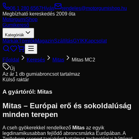
06 1 280 6567
Hívás
rendeles@motorgumishop.hu
Megbízható kereskedés
2009 óta
Motorgumi
Shop
Gumikereső
Kategóriák
Márkák
Tömlők
Magazin
Szállítás
GYIK
Kapcsolat
Főoldal
Keresés
Mitas
Mitas MC2
Új
Az ár 1 db gumiabroncsot tartalmaz
Külső raktár
A gyártóról:
Mitas
Mitas – Európai erő és sokoldalúság
minden terepen
A cseh gyökerekkel rendelkező
Mitas
az egyik
legdinamikusabban fejlődő abroncsmárka Európában. A
Trelleborg csoport tagjaként hatalmas technológiai háttérrel