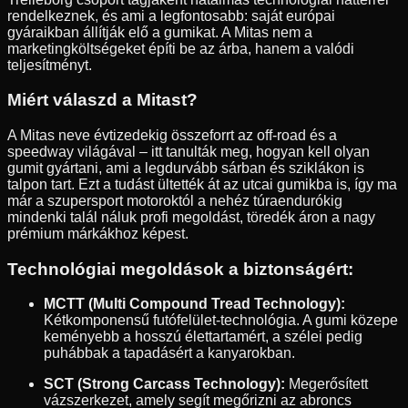
rendelkeznek, és ami a legfontosabb: saját európai
gyáraikban állítják elő a gumikat. A Mitas nem a
marketingköltségeket építi be az árba, hanem a valódi
teljesítményt.
Miért válaszd a Mitast?
A Mitas neve évtizedekig összeforrt az off-road és a
speedway világával – itt tanulták meg, hogyan kell olyan
gumit gyártani, ami a legdurvább sárban és sziklákon is
talpon tart. Ezt a tudást ültették át az utcai gumikba is, így ma
már a szupersport motoroktól a nehéz túraendurókig
mindenki talál náluk profi megoldást, töredék áron a nagy
prémium márkákhoz képest.
Technológiai megoldások a biztonságért:
MCTT (Multi Compound Tread Technology):
Kétkomponensű futófelület-technológia. A gumi közepe
keményebb a hosszú élettartamért, a szélei pedig
puhábbak a tapadásért a kanyarokban.
SCT (Strong Carcass Technology):
Megerősített
vázszerkezet, amely segít megőrizni az abroncs