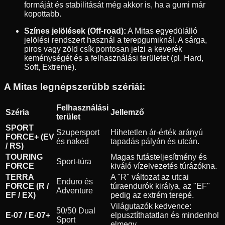
formáját és stabilitását még akkor is, ha a gumi már
kopottabb.
Színes jelölések (Off-road):
A Mitas egyedülálló
jelölési rendszert használ a terepgumiknál. A sárga,
piros vagy zöld csík pontosan jelzi a keverék
keménységét és a felhasználási területet (pl. Hard,
Soft, Extreme).
A Mitas legnépszerűbb szériái:
Felhasználási
Széria
Jellemző
terület
SPORT
Szupersport
Hihetetlen ár-érték arányú
FORCE+ (EV
és naked
tapadás pályán és utcán.
/ RS)
TOURING
Magas futásteljesítmény és
Sport-túra
FORCE
kiváló vízelvezetés túrázókna.
TERRA
A "R" változat az utcai
Enduro és
FORCE (R /
túraendurók királya, az "EF"
Adventure
EF / EX)
pedig az extrém terepé.
Világutazók kedvence:
50/50 Dual
E-07 / E-07+
elpusztíthatatlan és mindenhol
Sport
elmegy.