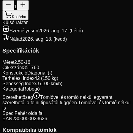
1
Kosárba
Külső raktár
Személyesen
2026. aug. 17. (hétfő)
Nálad
2026. aug. 18. (kedd)
Specifikációk
Méret
2.50-16
Cikkszám
351760
Konstrukció
Diagonál (-)
Terhelési Index
42 (150 kg)
Sebesség Index
J (100 km/h)
Kategória
Robogó
Szerelhetőség
Tömlővel és tömlő nélkül egyaránt
szerelhető, a felni típusától függően.
Tömlővel és tömlő nélkül
is
Spec.
Fehér oldalfal
EAN
2300000023626
Kompatibilis tömlők