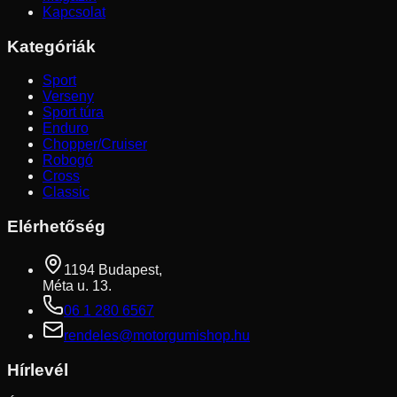
Kapcsolat
Kategóriák
Sport
Verseny
Sport túra
Enduro
Chopper/Cruiser
Robogó
Cross
Classic
Elérhetőség
1194 Budapest,
Méta u. 13.
06 1 280 6567
rendeles@motorgumishop.hu
Hírlevél