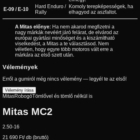
Hard Enduro /
Komoly terepképességek, ha
E-09 / E-10
Rally
elhagyod az aszfaltot.
A Mitas előnye:
Ha nem akarod megfizetni a
nagy márkák nevéért járó felárat, de elvárod az
európai gyártási minőséget és a kiszámítható
viselkedést, a Mitas a te választásod. Nem
véletlen, hogy egyre több motoros vált erre a
márkára az első szett után.
Vélemények
Erről a gumiról még nincs vélemény — legyél te az első!
Vélemény írása
Mitas
Robogó
Tömlővel és tömlő nélkül is
Mitas MC2
2.50-16
21 690 Ft
/ db (bruttó)