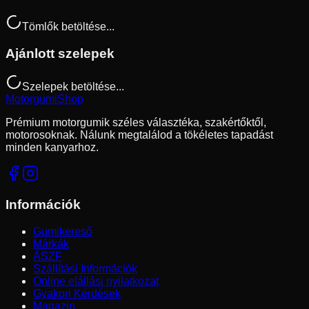
Tömlők betöltése...
Ajánlott szelepek
Szelepek betöltése...
Motorgumi
Shop
Prémium motorgumik széles választéka, szakértőktől,
motorosoknak. Nálunk megtalálod a tökéletes tapadást
minden kanyarhoz.
Információk
Gumikereső
Márkák
ÁSZF
Szállítási Információk
Online elállási nyilatkozat
Gyakori Kérdések
Magazin