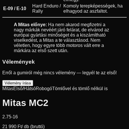
Hard Enduro /
Komoly terepképességek, ha
E-09 / E-10
Rally
elhagyod az aszfaltot.
A Mitas előnye:
Ha nem akarod megfizetni a
nagy márkák nevéért járó felárat, de elvárod az
európai gyártási minőséget és a kiszámítható
viselkedést, a Mitas a te választásod. Nem
véletlen, hogy egyre több motoros vált erre a
márkára az első szett után.
Vélemények
Erről a gumiról még nincs vélemény — legyél te az első!
Vélemény írása
Mitas
Első/Hátsó
Robogó
Tömlővel és tömlő nélkül is
Mitas MC2
2.75-16
21 990 Ft
/ db (bruttó)