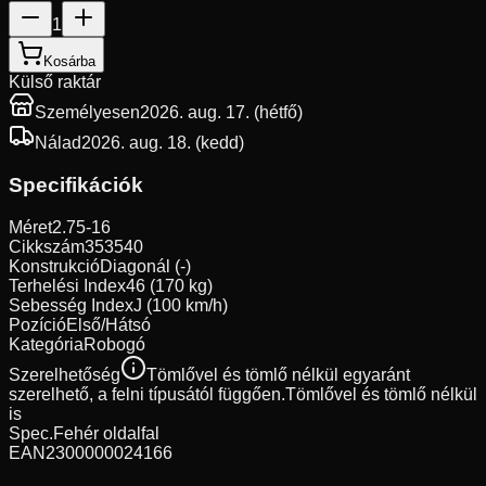
1
Kosárba
Külső raktár
Személyesen
2026. aug. 17. (hétfő)
Nálad
2026. aug. 18. (kedd)
Specifikációk
Méret
2.75-16
Cikkszám
353540
Konstrukció
Diagonál (-)
Terhelési Index
46 (170 kg)
Sebesség Index
J (100 km/h)
Pozíció
Első/Hátsó
Kategória
Robogó
Szerelhetőség
Tömlővel és tömlő nélkül egyaránt
szerelhető, a felni típusától függően.
Tömlővel és tömlő nélkül
is
Spec.
Fehér oldalfal
EAN
2300000024166