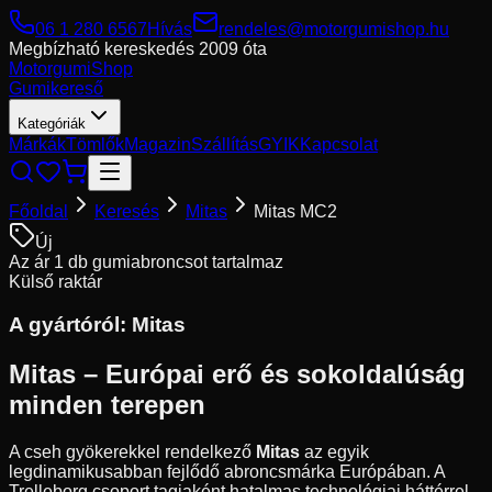
06 1 280 6567
Hívás
rendeles@motorgumishop.hu
Megbízható kereskedés
2009 óta
Motorgumi
Shop
Gumikereső
Kategóriák
Márkák
Tömlők
Magazin
Szállítás
GYIK
Kapcsolat
Főoldal
Keresés
Mitas
Mitas MC2
Új
Az ár 1 db gumiabroncsot tartalmaz
Külső raktár
A gyártóról:
Mitas
Mitas – Európai erő és sokoldalúság
minden terepen
A cseh gyökerekkel rendelkező
Mitas
az egyik
legdinamikusabban fejlődő abroncsmárka Európában. A
Trelleborg csoport tagjaként hatalmas technológiai háttérrel