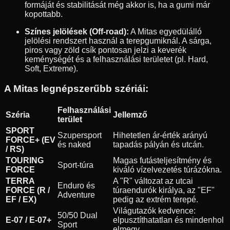
formáját és stabilitását még akkor is, ha a gumi már
kopottabb.
Színes jelölések (Off-road):
A Mitas egyedülálló
jelölési rendszert használ a terepgumiknál. A sárga,
piros vagy zöld csík pontosan jelzi a keverék
keménységét és a felhasználási területet (pl. Hard,
Soft, Extreme).
A Mitas legnépszerűbb szériái:
Felhasználási
Széria
Jellemző
terület
SPORT
Szupersport
Hihetetlen ár-érték arányú
FORCE+ (EV
és naked
tapadás pályán és utcán.
/ RS)
TOURING
Magas futásteljesítmény és
Sport-túra
FORCE
kiváló vízelvezetés túrázókna.
TERRA
A "R" változat az utcai
Enduro és
FORCE (R /
túraendurók királya, az "EF"
Adventure
EF / EX)
pedig az extrém terepé.
Világutazók kedvence:
50/50 Dual
E-07 / E-07+
elpusztíthatatlan és mindenhol
Sport
elmegy.