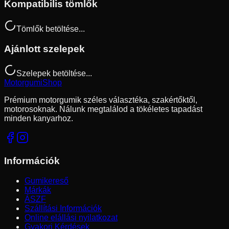
Kompatibilis tömlők
Tömlők betöltése...
Ajánlott szelepek
Szelepek betöltése...
Motorgumi
Shop
Prémium motorgumik széles választéka, szakértőktől,
motorosoknak. Nálunk megtalálod a tökéletes tapadást
minden kanyarhoz.
Információk
Gumikereső
Márkák
ÁSZF
Szállítási Információk
Online elállási nyilatkozat
Gyakori Kérdések