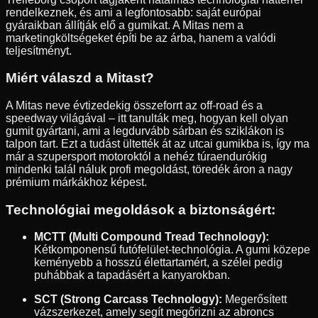
rendelkeznek, és ami a legfontosabb: saját európai
gyáraikban állítják elő a gumikat. A Mitas nem a
marketingköltségeket építi be az árba, hanem a valódi
teljesítményt.
Miért válaszd a Mitast?
A Mitas neve évtizedekig összeforrt az off-road és a
speedway világával – itt tanulták meg, hogyan kell olyan
gumit gyártani, ami a legdurvább sárban és sziklákon is
talpon tart. Ezt a tudást ültették át az utcai gumikba is, így ma
már a szupersport motoroktól a nehéz túraendurókig
mindenki talál náluk profi megoldást, töredék áron a nagy
prémium márkákhoz képest.
Technológiai megoldások a biztonságért:
MCTT (Multi Compound Tread Technology):
Kétkomponensű futófelület-technológia. A gumi közepe
keményebb a hosszú élettartamért, a szélei pedig
puhábbak a tapadásért a kanyarokban.
SCT (Strong Carcass Technology):
Megerősített
vázszerkezet, amely segít megőrizni az abroncs