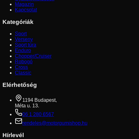
Magazin
Kapcsolat
Kategóriák
Sport
Verseny
Sport túra
Enduro
Chopper/Cruiser
Robogó
Cross
Classic
Elérhetőség
1194 Budapest,
Méta u. 13.
06 1 280 6567
rendeles@motorgumishop.hu
Hírlevél