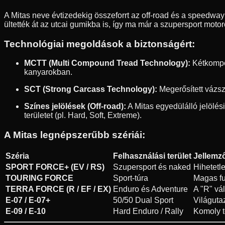
A Mitas neve évtizedekig összeforrt az off-road és a speedway v
ültették át az utcai gumikba is, így ma már a szupersport mot
Technológiai megoldások a biztonságért:
MCTT (Multi Compound Tread Technology):
Kétkompon
kanyarokban.
SCT (Strong Carcass Technology):
Megerősített vázsz
Színes jelölések (Off-road):
A Mitas egyedülálló jelölés
területet (pl. Hard, Soft, Extreme).
A Mitas legnépszerűbb szériái:
Széria
Felhasználási terület
Jellemz
SPORT FORCE+ (EV / RS)
Szupersport és naked
Hihetetl
TOURING FORCE
Sport-túra
Magas fu
TERRA FORCE (R / EF / EX)
Enduro és Adventure
A "R" vál
E-07 / E-07+
50/50 Dual Sport
Világuta
E-09 / E-10
Hard Enduro / Rally
Komoly t