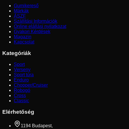
Gumikereső
Márkák
ÁSZF
Szállítási Információk
Online elállási nyilatkozat
Gyakori Kérdések
Magazin
Kapcsolat
Kategóriák
Sport
Verseny
Sport túra
Enduro
Chopper/Cruiser
Robogó
Cross
Classic
Elérhetőség
1194 Budapest,