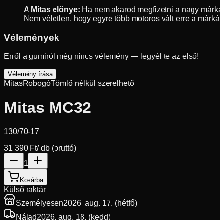
A Mitas előnye:
Ha nem akarod megfizetni a nagy márkák 
Nem véletlen, hogy egyre több motoros vált erre a márkár
Vélemények
Erről a gumiról még nincs vélemény — legyél te az első!
Vélemény írása
Mitas
Robogó
Tömlő nélkül szerelhető
Mitas MC32
130/70-17
31 390 Ft
/ db (bruttó)
1
Kosárba
Külső raktár
Személyesen
2026. aug. 17. (hétfő)
Nálad
2026. aug. 18. (kedd)