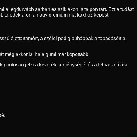
i a legdurvább sárban és sziklákon is talpon tart. Ezt a tudást
ást, töredék áron a nagy prémium márkákhoz képest.
zú élettartamért, a szélei pedig puhábbak a tapadásért a
sát még akkor is, ha a gumi már kopottabb.
sík pontosan jelzi a keverék keménységét és a felhasználási
pé.