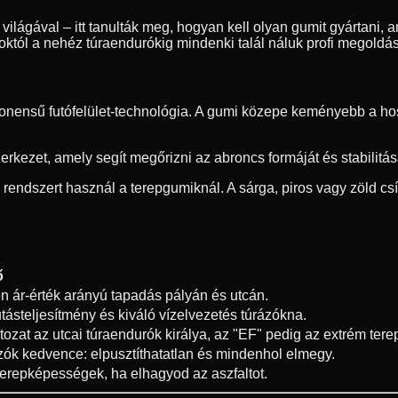
ilágával – itt tanulták meg, hogyan kell olyan gumit gyártani, am
oroktól a nehéz túraendurókig mindenki talál náluk profi megold
ensű futófelület-technológia. A gumi közepe keményebb a hoss
erkezet, amely segít megőrizni az abroncs formáját és stabilitá
i rendszert használ a terepgumiknál. A sárga, piros vagy zöld c
ő
en ár-érték arányú tapadás pályán és utcán.
tásteljesítmény és kiváló vízelvezetés túrázókna.
tozat az utcai túraendurók királya, az "EF" pedig az extrém tere
zók kedvence: elpusztíthatatlan és mindenhol elmegy.
erepképességek, ha elhagyod az aszfaltot.