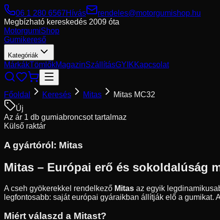
06 1 280 6567
Hívás
rendeles@motorgumishop.hu
Megbízható kereskedés
2009 óta
Motorgumi
Shop
Gumikereső
Kategóriák
Márkák
Tömlők
Magazin
Szállítás
GYIK
Kapcsolat
Főoldal
Keresés
Mitas
Mitas MC32
Új
Az ár 1 db gumiabroncsot tartalmaz
Külső raktár
A gyártóról:
Mitas
Mitas – Európai erő és sokoldalúság 
A cseh gyökerekkel rendelkező
Mitas
az egyik legdinamikusab
legfontosabb: saját európai gyáraikban állítják elő a gumikat.
Miért válaszd a Mitast?