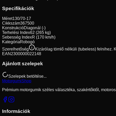
Specifikációk
Méret
130/70-17
Cikkszám
367500
Konstrukció
Diagonál (-)
Terhelési Index
62 (265 kg)
Sebesség Index
R (170 km/h)
Kategória
Robogó
Szerelhetőség
Kizárólag tömlő nélküli (tubeless) felnihez.
EAN
2300000022148
Ajánlott szelepek
Szelepek betöltése...
Motorgumi
Shop
Prémium motorgumik széles választéka, szakértőktől, motoros
Információk