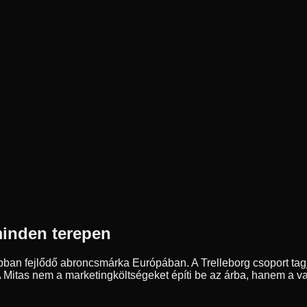
minden terepen
ban fejlődő abroncsmárka Európában. A Trelleborg csoport tagja
 A Mitas nem a marketingköltségeket építi be az árba, hanem a val