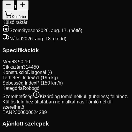
1
Kosárba
Külső raktár
Személyesen
2026. aug. 17. (hétfő)
Nálad
2026. aug. 18. (kedd)
Specifikációk
Méret
3.50-10
Cikkszám
314450
Konstrukció
Diagonál (-)
Terhelési Index
51 (195 kg)
Sebesség Index
P (150 km/h)
Kategória
Robogó
Szerelhetőség
Kizárólag tömlő nélküli (tubeless) felnihez.
Küllős felnihez általában nem alkalmas.
Tömlő nélkül
szerelhető
EAN
2300000024289
Ajánlott szelepek