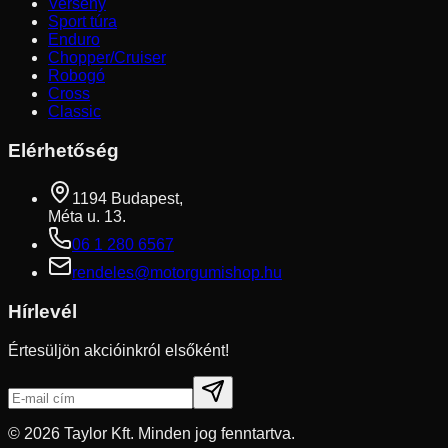
Verseny
Sport túra
Enduro
Chopper/Cruiser
Robogó
Cross
Classic
Elérhetőség
1194 Budapest,
Méta u. 13.
06 1 280 6567
rendeles@motorgumishop.hu
Hírlevél
Értesüljön akcióinkról elsőként!
©
2026
Taylor Kft. Minden jog fenntartva.