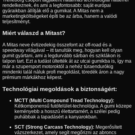
rendelkeznek, és ami a legfontosabb: saját európai
gyáraikban állítják elő a gumikat. A Mitas nem a
marketingköltségeket építi be az árba, hanem a valódi
teljesítményt.
Miért válaszd a Mitast?
A Mitas neve évtizedekig összeforrt az off-road és a
speedway világával – itt tanulták meg, hogyan kell olyan
gumit gyártani, ami a legdurvább sárban és sziklákon is
talpon tart. Ezt a tudást ültették át az utcai gumikba is, így ma
már a szupersport motoroktól a nehéz túraendurókig
mindenki talál náluk profi megoldást, töredék áron a nagy
prémium márkákhoz képest.
Technológiai megoldások a biztonságért:
MCTT (Multi Compound Tread Technology):
Kétkomponensű futófelület-technológia. A gumi közepe
keményebb a hosszú élettartamért, a szélei pedig
puhábbak a tapadásért a kanyarokban.
SCT (Strong Carcass Technology):
Megerősített
vázszerkezet, amely segít megőrizni az abroncs