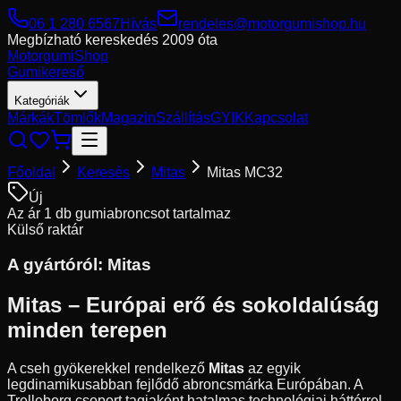
06 1 280 6567
Hívás
rendeles@motorgumishop.hu
Megbízható kereskedés
2009 óta
Motorgumi
Shop
Gumikereső
Kategóriák
Márkák
Tömlők
Magazin
Szállítás
GYIK
Kapcsolat
Főoldal
Keresés
Mitas
Mitas MC32
Új
Az ár 1 db gumiabroncsot tartalmaz
Külső raktár
A gyártóról:
Mitas
Mitas – Európai erő és sokoldalúság
minden terepen
A cseh gyökerekkel rendelkező
Mitas
az egyik
legdinamikusabban fejlődő abroncsmárka Európában. A
Trelleborg csoport tagjaként hatalmas technológiai háttérrel