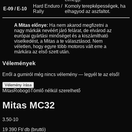
Hard Enduro /
Komoly terepképességek, ha
E-09 / E-10
Rally
elhagyod az aszfaltot.
A Mitas előnye:
Ha nem akarod megfizetni a
nagy márkák nevéért járó felárat, de elvárod az
európai gyártási minőséget és a kiszámítható
viselkedést, a Mitas a te választásod. Nem
véletlen, hogy egyre több motoros vált erre a
márkára az első szett után.
Vélemények
Erről a gumiról még nincs vélemény — legyél te az első!
Vélemény írása
Mitas
Robogó
Tömlő nélkül szerelhető
Mitas MC32
3.50-10
19 390 Ft
/ db (bruttó)