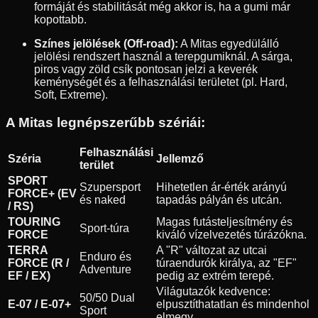
formáját és stabilitását még akkor is, ha a gumi már
kopottabb.
Színes jelölések (Off-road):
A Mitas egyedülálló
jelölési rendszert használ a terepgumiknál. A sárga,
piros vagy zöld csík pontosan jelzi a keverék
keménységét és a felhasználási területet (pl. Hard,
Soft, Extreme).
A Mitas legnépszerűbb szériái:
Felhasználási
Széria
Jellemző
terület
SPORT
Szupersport
Hihetetlen ár-érték arányú
FORCE+ (EV
és naked
tapadás pályán és utcán.
/ RS)
TOURING
Magas futásteljesítmény és
Sport-túra
FORCE
kiváló vízelvezetés túrázókna.
TERRA
A "R" változat az utcai
Enduro és
FORCE (R /
túraendurók királya, az "EF"
Adventure
EF / EX)
pedig az extrém terepé.
Világutazók kedvence:
50/50 Dual
E-07 / E-07+
elpusztíthatatlan és mindenhol
Sport
elmegy.