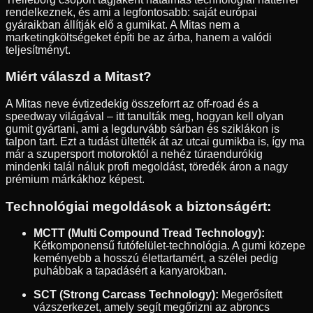
rendelkeznek, és ami a legfontosabb: saját európai
gyáraikban állítják elő a gumikat. A Mitas nem a
marketingköltségeket építi be az árba, hanem a valódi
teljesítményt.
Miért válaszd a Mitast?
A Mitas neve évtizedekig összeforrt az off-road és a
speedway világával – itt tanulták meg, hogyan kell olyan
gumit gyártani, ami a legdurvább sárban és sziklákon is
talpon tart. Ezt a tudást ültették át az utcai gumikba is, így ma
már a szupersport motoroktól a nehéz túraendurókig
mindenki talál náluk profi megoldást, töredék áron a nagy
prémium márkákhoz képest.
Technológiai megoldások a biztonságért:
MCTT (Multi Compound Tread Technology):
Kétkomponensű futófelület-technológia. A gumi közepe
keményebb a hosszú élettartamért, a szélei pedig
puhábbak a tapadásért a kanyarokban.
SCT (Strong Carcass Technology):
Megerősített
vázszerkezet, amely segít megőrizni az abroncs