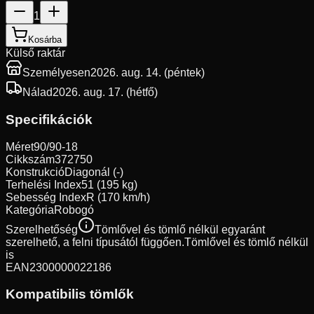
1
Kosárba
Külső raktár
Személyesen
2026. aug. 14. (péntek)
Nálad
2026. aug. 17. (hétfő)
Specifikációk
Méret
90/90-18
Cikkszám
372750
Konstrukció
Diagonál (-)
Terhelési Index
51 (195 kg)
Sebesség Index
R (170 km/h)
Kategória
Robogó
Szerelhetőség
Tömlővel és tömlő nélkül egyaránt
szerelhető, a felni típusától függően.
Tömlővel és tömlő nélkül
is
EAN
2300000022186
Kompatibilis tömlők