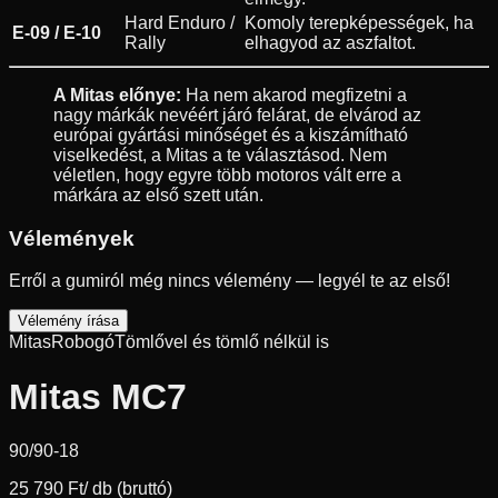
Hard Enduro /
Komoly terepképességek, ha
E-09 / E-10
Rally
elhagyod az aszfaltot.
A Mitas előnye:
Ha nem akarod megfizetni a
nagy márkák nevéért járó felárat, de elvárod az
európai gyártási minőséget és a kiszámítható
viselkedést, a Mitas a te választásod. Nem
véletlen, hogy egyre több motoros vált erre a
márkára az első szett után.
Vélemények
Erről a gumiról még nincs vélemény — legyél te az első!
Vélemény írása
Mitas
Robogó
Tömlővel és tömlő nélkül is
Mitas MC7
90/90-18
25 790 Ft
/ db (bruttó)