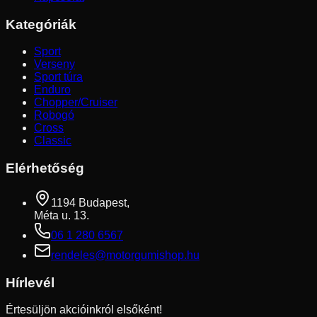
Kategóriák
Sport
Verseny
Sport túra
Enduro
Chopper/Cruiser
Robogó
Cross
Classic
Elérhetőség
1194 Budapest,
Méta u. 13.
06 1 280 6567
rendeles@motorgumishop.hu
Hírlevél
Értesüljön akcióinkról elsőként!