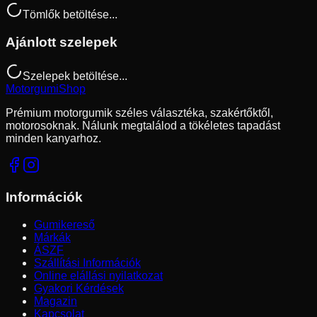
Tömlők betöltése...
Ajánlott szelepek
Szelepek betöltése...
Motorgumi
Shop
Prémium motorgumik széles választéka, szakértőktől,
motorosoknak. Nálunk megtalálod a tökéletes tapadást
minden kanyarhoz.
Információk
Gumikereső
Márkák
ÁSZF
Szállítási Információk
Online elállási nyilatkozat
Gyakori Kérdések
Magazin
Kapcsolat