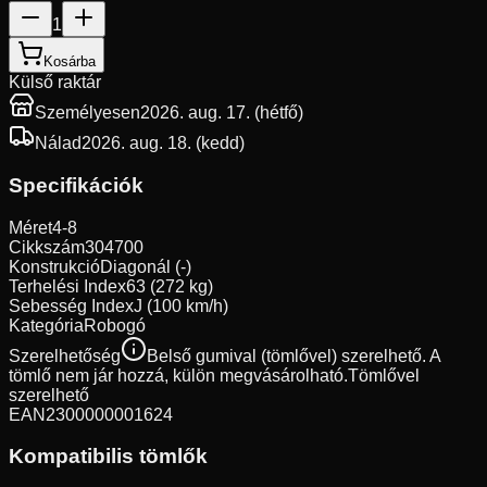
1
Kosárba
Külső raktár
Személyesen
2026. aug. 17. (hétfő)
Nálad
2026. aug. 18. (kedd)
Specifikációk
Méret
4-8
Cikkszám
304700
Konstrukció
Diagonál (-)
Terhelési Index
63 (272 kg)
Sebesség Index
J (100 km/h)
Kategória
Robogó
Szerelhetőség
Belső gumival (tömlővel) szerelhető. A
tömlő nem jár hozzá, külön megvásárolható.
Tömlővel
szerelhető
EAN
2300000001624
Kompatibilis tömlők