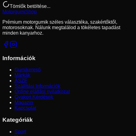
Tömlők betöltése...
Motorgumi
Shop
Prémium motorgumik széles választéka, szakértőktől,
motorosoknak. Nálunk megtalálod a tökéletes tapadást
minden kanyarhoz.
Információk
Gumikereső
Márkák
ÁSZF
Szállítási Információk
Online elállási nyilatkozat
Gyakori Kérdések
Magazin
Kapcsolat
Kategóriák
Sport