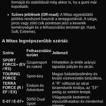
formáját és stabilitását még akkor is, ha a gumi már
kopottabb.
Színes jelölések (Off-road):
A Mitas egyedülálló
jelölési rendszert használ a terepgumiknál. A sárga,
piros vagy zöld csík pontosan jelzi a keverék
keménységét és a felhasználási területet (pl. Hard,
Soft, Extreme).
A Mitas legnépszerűbb szériái:
Felhasználási
Széria
Jellemző
terület
SPORT
Szupersport
Hihetetlen ár-érték arányú
FORCE+ (EV
és naked
tapadás pályán és utcán.
/ RS)
TOURING
Magas futásteljesítmény és
Sport-túra
FORCE
kiváló vízelvezetés túrázókna.
TERRA
A "R" változat az utcai
Enduro és
FORCE (R /
túraendurók királya, az "EF"
Adventure
EF / EX)
pedig az extrém terepé.
Világutazók kedvence:
50/50 Dual
E-07 / E-07+
elpusztíthatatlan és mindenhol
Sport
elmegy.