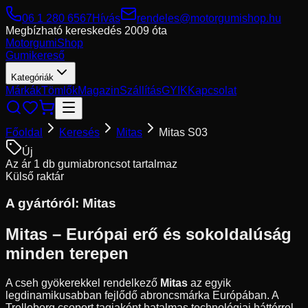
06 1 280 6567
Hívás
rendeles@motorgumishop.hu
Megbízható kereskedés
2009 óta
Motorgumi
Shop
Gumikereső
Kategóriák
Márkák
Tömlők
Magazin
Szállítás
GYIK
Kapcsolat
Főoldal
Keresés
Mitas
Mitas S03
Új
Az ár 1 db gumiabroncsot tartalmaz
Külső raktár
A gyártóról:
Mitas
Mitas – Európai erő és sokoldalúság
minden terepen
A cseh gyökerekkel rendelkező
Mitas
az egyik
legdinamikusabban fejlődő abroncsmárka Európában. A
Trelleborg csoport tagjaként hatalmas technológiai háttérrel