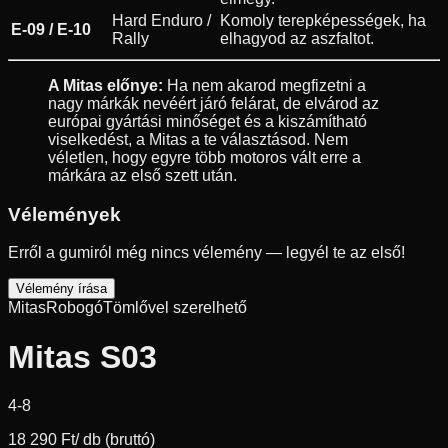
Hard Enduro /
Komoly terepképességek, ha
E-09 / E-10
Rally
elhagyod az aszfaltot.
A Mitas előnye:
Ha nem akarod megfizetni a
nagy márkák nevéért járó felárat, de elvárod az
európai gyártási minőséget és a kiszámítható
viselkedést, a Mitas a te választásod. Nem
véletlen, hogy egyre több motoros vált erre a
márkára az első szett után.
Vélemények
Erről a gumiról még nincs vélemény — legyél te az első!
Vélemény írása
Mitas
Robogó
Tömlővel szerelhető
Mitas S03
4-8
18 290 Ft
/ db (bruttó)