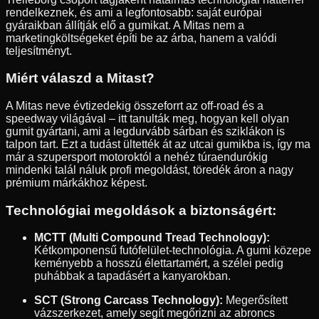
rendelkeznek, és ami a legfontosabb: saját európai
gyáraikban állítják elő a gumikat. A Mitas nem a
marketingköltségeket építi be az árba, hanem a valódi
teljesítményt.
Miért válaszd a Mitast?
A Mitas neve évtizedekig összeforrt az off-road és a
speedway világával – itt tanulták meg, hogyan kell olyan
gumit gyártani, ami a legdurvább sárban és sziklákon is
talpon tart. Ezt a tudást ültették át az utcai gumikba is, így ma
már a szupersport motoroktól a nehéz túraendurókig
mindenki talál náluk profi megoldást, töredék áron a nagy
prémium márkákhoz képest.
Technológiai megoldások a biztonságért:
MCTT (Multi Compound Tread Technology):
Kétkomponensű futófelület-technológia. A gumi közepe
keményebb a hosszú élettartamért, a szélei pedig
puhábbak a tapadásért a kanyarokban.
SCT (Strong Carcass Technology):
Megerősített
vázszerkezet, amely segít megőrizni az abroncs