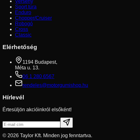
Verseny
Sport túra
Enduro
Chopper/Cruiser
Robogó
Cross
Classic
Elérhetőség
1194 Budapest,
Méta u. 13.
06 1 280 6567
rendeles@motorgumishop.hu
Hírlevél
Értesüljön akcióinkról elsőként!
©
2026
Taylor Kft. Minden jog fenntartva.