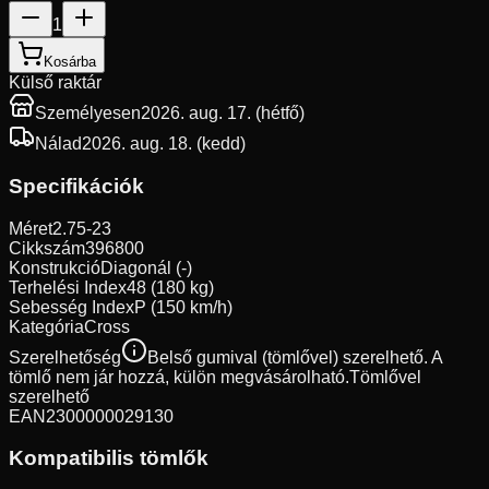
1
Kosárba
Külső raktár
Személyesen
2026. aug. 17. (hétfő)
Nálad
2026. aug. 18. (kedd)
Specifikációk
Méret
2.75-23
Cikkszám
396800
Konstrukció
Diagonál (-)
Terhelési Index
48 (180 kg)
Sebesség Index
P (150 km/h)
Kategória
Cross
Szerelhetőség
Belső gumival (tömlővel) szerelhető. A
tömlő nem jár hozzá, külön megvásárolható.
Tömlővel
szerelhető
EAN
2300000029130
Kompatibilis tömlők