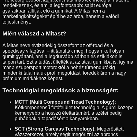
rendelkeznek, és ami a legfontosabb: saját európai
gyáraikban állítják elő a gumikat. A Mitas nem a
marketingköltségeket építi be az árba, hanem a valódi
teljesítményt.
Miért válaszd a Mitast?
A Mitas neve évtizedekig összeforrt az off-road és a
speedway világával – itt tanulták meg, hogyan kell olyan
gumit gyártani, ami a legdurvább sárban és sziklákon is
talpon tart. Ezt a tudást ültették át az utcai gumikba is, így ma
már a szupersport motoroktól a nehéz túraendurókig
mindenki talál náluk profi megoldást, töredék áron a nagy
prémium márkákhoz képest.
Technológiai megoldások a biztonságért:
MCTT (Multi Compound Tread Technology):
Kétkomponensű futófelület-technológia. A gumi közepe
keményebb a hosszú élettartamért, a szélei pedig
puhábbak a tapadásért a kanyarokban.
SCT (Strong Carcass Technology):
Megerősített
vázszerkezet, amely segít megőrizni az abroncs