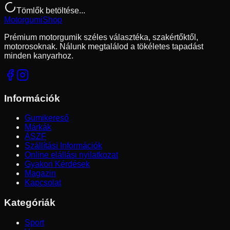
Tömlők betöltése...
Motorgumi
Shop
Prémium motorgumik széles választéka, szakértőktől,
motorosoknak. Nálunk megtalálod a tökéletes tapadást
minden kanyarhoz.
Információk
Gumikereső
Márkák
ÁSZF
Szállítási Információk
Online elállási nyilatkozat
Gyakori Kérdések
Magazin
Kapcsolat
Kategóriák
Sport