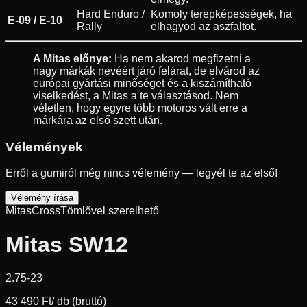
Hard Enduro /
Komoly terepképességek, ha
E-09 / E-10
Rally
elhagyod az aszfaltot.
A Mitas előnye:
Ha nem akarod megfizetni a
nagy márkák nevéért járó felárat, de elvárod az
európai gyártási minőséget és a kiszámítható
viselkedést, a Mitas a te választásod. Nem
véletlen, hogy egyre több motoros vált erre a
márkára az első szett után.
Vélemények
Erről a gumiról még nincs vélemény — legyél te az első!
Vélemény írása
Mitas
Cross
Tömlővel szerelhető
Mitas SW12
2.75-23
43 490 Ft
/ db (bruttó)