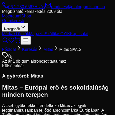
06 1 280 6567
Hívás
rendeles@motorgumishop.hu
Megbízható kereskedés
2009 óta
Motorgumi
Shop
Gumikereső
Kategóriák
Márkák
Tömlők
Magazin
Szállítás
GYIK
Kapcsolat
Főoldal
Keresés
Mitas
Mitas SW12
Új
Az ár 1 db gumiabroncsot tartalmaz
Külső raktár
A gyártóról:
Mitas
Mitas – Európai erő és sokoldalúság
minden terepen
A cseh gyökerekkel rendelkező
Mitas
az egyik
legdinamikusabban fejlődő abroncsmárka Európában. A
Trelleborg csoport tagjaként hatalmas technológiai háttérrel