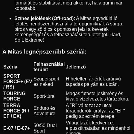
formáját és stabilitását még akkor is, ha a gumi már
kopottabb.
Színes jelölések (Off-road):
A Mitas egyedülálló
jelölési rendszert használ a terepgumiknál. A sárga,
piros vagy zöld csík pontosan jelzi a keverék
keménységét és a felhasználási területet (pl. Hard,
Soft, Extreme).
A Mitas legnépszerűbb szériái:
Felhasználási
Széria
Jellemző
terület
SPORT
Szupersport
Hihetetlen ár-érték arányú
FORCE+ (EV
és naked
tapadás pályán és utcán.
/ RS)
TOURING
Magas futásteljesítmény és
Sport-túra
FORCE
kiváló vízelvezetés túrázókna.
TERRA
A "R" változat az utcai
Enduro és
FORCE (R /
túraendurók királya, az "EF"
Adventure
EF / EX)
pedig az extrém terepé.
Világutazók kedvence:
50/50 Dual
E-07 / E-07+
elpusztíthatatlan és mindenhol
Sport
elmegy.