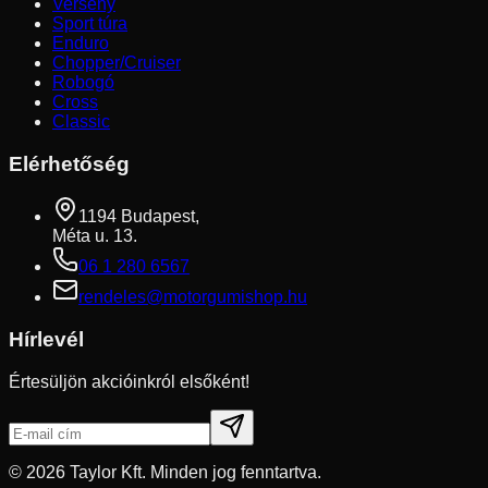
Verseny
Sport túra
Enduro
Chopper/Cruiser
Robogó
Cross
Classic
Elérhetőség
1194 Budapest,
Méta u. 13.
06 1 280 6567
rendeles@motorgumishop.hu
Hírlevél
Értesüljön akcióinkról elsőként!
©
2026
Taylor Kft. Minden jog fenntartva.