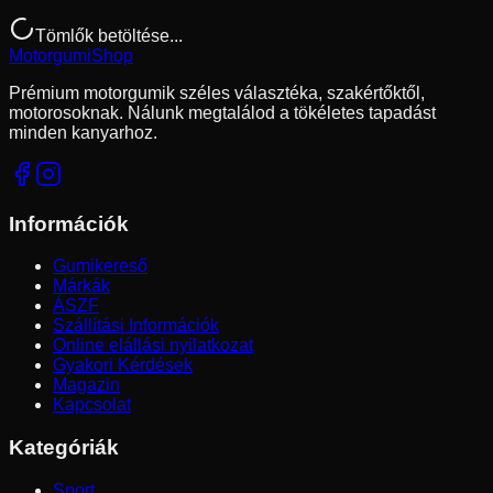
Tömlők betöltése...
Motorgumi
Shop
Prémium motorgumik széles választéka, szakértőktől,
motorosoknak. Nálunk megtalálod a tökéletes tapadást
minden kanyarhoz.
Információk
Gumikereső
Márkák
ÁSZF
Szállítási Információk
Online elállási nyilatkozat
Gyakori Kérdések
Magazin
Kapcsolat
Kategóriák
Sport