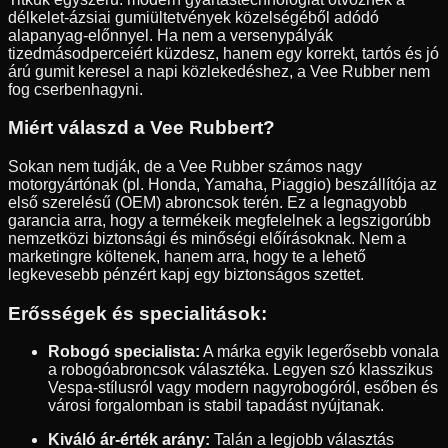
délkelet-ázsiai gumiültetvények közelségéből adódó
alapanyag-előnnyel. Ha nem a versenypályák
tizedmásodperceiért küzdesz, hanem egy korrekt, tartós és jó
árú gumit keresel a napi közlekedéshez, a Vee Rubber nem
fog cserbenhagyni.
Miért válaszd a Vee Rubbert?
Sokan nem tudják, de a Vee Rubber számos nagy
motorgyártónak (pl. Honda, Yamaha, Piaggio) beszállítója az
első szerelésű (OEM) abroncsok terén. Ez a legnagyobb
garancia arra, hogy a termékeik megfelelnek a legszigorúbb
nemzetközi biztonsági és minőségi előírásoknak. Nem a
marketingre költenek, hanem arra, hogy te a lehető
legkevesebb pénzért kapj egy biztonságos szettet.
Erősségek és specialitások:
Robogó specialista:
A márka egyik legerősebb vonala
a robogóabroncsok választéka. Legyen szó klasszikus
Vespa-stílusról vagy modern nagyrobogóról, esőben és
városi forgalomban is stabil tapadást nyújtanak.
Kiváló ár-érték arány:
Talán a legjobb választás