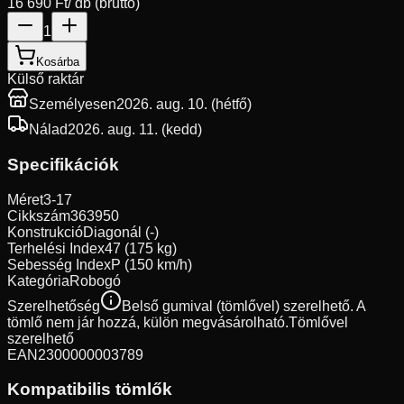
16 690 Ft
/ db (bruttó)
1
Kosárba
Külső raktár
Személyesen
2026. aug. 10. (hétfő)
Nálad
2026. aug. 11. (kedd)
Specifikációk
Méret
3-17
Cikkszám
363950
Konstrukció
Diagonál (-)
Terhelési Index
47 (175 kg)
Sebesség Index
P (150 km/h)
Kategória
Robogó
Szerelhetőség
Belső gumival (tömlővel) szerelhető. A
tömlő nem jár hozzá, külön megvásárolható.
Tömlővel
szerelhető
EAN
2300000003789
Kompatibilis tömlők