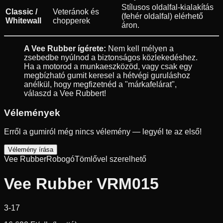
Stílusos oldalfal-kialakítás
Classic /
Veteránok és
(fehér oldalfal) elérhető
Whitewall
chopperek
áron.
A Vee Rubber ígérete:
Nem kell mélyen a
zsebedbe nyúlnod a biztonságos közlekedéshez.
Ha a motorod a munkaeszközöd, vagy csak egy
megbízható gumit keresel a hétvégi guruláshoz
anélkül, hogy megfizetnéd a "márkafelárat",
válaszd a Vee Rubbert!
Vélemények
Erről a gumiról még nincs vélemény — legyél te az első!
Vélemény írása
Vee Rubber
Robogó
Tömlővel szerelhető
Vee Rubber VRM015
3-17