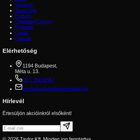
Verseny
Sport túra
Enduro
Chopper/Cruiser
Robogó
Cross
Classic
Elérhetőség
1194 Budapest,
Méta u. 13.
06 1 280 6567
rendeles@motorgumishop.hu
Hírlevél
Értesüljön akcióinkról elsőként!
©
2026
Taylor Kft. Minden jog fenntartva.