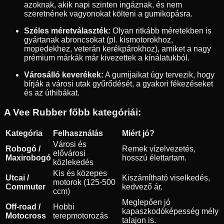
azoknak, akik napi szinten ingáznak, és nem
szeretnének vagyonokat költeni a gumikopásra.
Széles méretválaszték:
Olyan ritkább méretekben is
gyártanak abroncsokat (pl. kismotorokhoz,
mopedekhez, veterán kerékpárokhoz), amiket a nagy
prémium márkák már kivezettek a kínálatukból.
Városálló keverékek:
A gumijaikat úgy tervezik, hogy
bírják a városi utak gyűrődését, a gyakori fékezéseket
és az úthibákat.
A Vee Rubber főbb kategóriái:
Kategória
Felhasználás
Miért jó?
Városi és
Robogó /
Remek vízelvezetés,
elővárosi
Maxirobogó
hosszú élettartam.
közlekedés
Kis és közepes
Utcai /
Kiszámítható viselkedés,
motorok (125-500
Commuter
kedvező ár.
ccm)
Meglepően jó
Off-road /
Hobbi
kapaszkodóképesség mély
Motocross
terepmotorozás
talajon is.