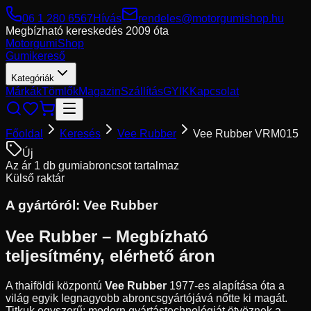
06 1 280 6567
Hívás
rendeles@motorgumishop.hu
Megbízható kereskedés
2009 óta
Motorgumi
Shop
Gumikereső
Kategóriák
Márkák
Tömlők
Magazin
Szállítás
GYIK
Kapcsolat
Főoldal
Keresés
Vee Rubber
Vee Rubber VRM015
Új
Az ár 1 db gumiabroncsot tartalmaz
Külső raktár
A gyártóról:
Vee Rubber
Vee Rubber – Megbízható
teljesítmény, elérhető áron
A thaiföldi központú
Vee Rubber
1977-es alapítása óta a
világ egyik legnagyobb abroncsgyártójává nőtte ki magát.
Titkuk egyszerű: modern gyártástechnológiát ötvöznek a