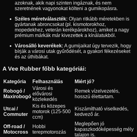
azoknak, akik napi szinten ingáznak, és nem
szeretnének vagyonokat költeni a gumikopásra.
Széles méretválaszték:
Olyan ritkább méretekben is
gyártanak abroncsokat (pl. kismotorokhoz,
mopedekhez, veterán kerékpárokhoz), amiket a nagy
prémium márkák már kivezettek a kínálatukból.
Városálló keverékek:
A gumijaikat úgy tervezik, hogy
bírják a városi utak gyűrődését, a gyakori fékezéseket
és az úthibákat.
A Vee Rubber főbb kategóriái:
Kategória
Felhasználás
Miért jó?
Városi és
Robogó /
Remek vízelvezetés,
elővárosi
Maxirobogó
hosszú élettartam.
közlekedés
Kis és közepes
Utcai /
Kiszámítható viselkedés,
motorok (125-500
Commuter
kedvező ár.
ccm)
Meglepően jó
Off-road /
Hobbi
kapaszkodóképesség mély
Motocross
terepmotorozás
talajon is.