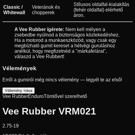
Stílusos oldalfal-kialakítás
Classic /
Veteránok és
(fehér oldalfal) elérhető
Whitewall
chopperek
áron.
A Vee Rubber ígérete:
Nem kell mélyen a
zsebedbe nyúlnod a biztonságos közlekedéshez.
Ha a motorod a munkaeszközöd, vagy csak egy
megbízható gumit keresel a hétvégi guruláshoz
anélkül, hogy megfizetnéd a "márkafelárat",
válaszd a Vee Rubbert!
Vélemények
Erről a gumiról még nincs vélemény — legyél te az első!
Vélemény írása
Vee Rubber
Enduro
Tömlővel szerelhető
Vee Rubber VRM021
2.75-19