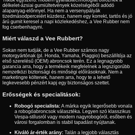
délkelet-ázsiai gumiültetvények közelségéből adódó
alapanyag-előnnyel. Ha nem a versenypályák
tizedmásodperceiért küzdesz, hanem egy korrekt, tartós és jó
árú gumit keresel a napi közlekedéshez, a Vee Rubber nem
fog cserbenhagyni.
Miért válaszd a Vee Rubbert?
Sokan nem tudják, de a Vee Rubber számos nagy
motorgyártónak (pl. Honda, Yamaha, Piaggio) beszállítója az
első szerelésű (OEM) abroncsok terén. Ez a legnagyobb
garancia arra, hogy a termékeik megfelelnek a legszigorúbb
nemzetközi biztonsági és minőségi előírásoknak. Nem a
marketingre költenek, hanem arra, hogy te a lehető
legkevesebb pénzért kapj egy biztonságos szettet.
Erősségek és specialitások:
Robogó specialista:
A márka egyik legerősebb vonala
a robogóabroncsok választéka. Legyen szó klasszikus
Vespa-stílusról vagy modern nagyrobogóról, esőben és
városi forgalomban is stabil tapadást nyújtanak.
Kiváló ár-érték arány:
Talán a legjobb választás