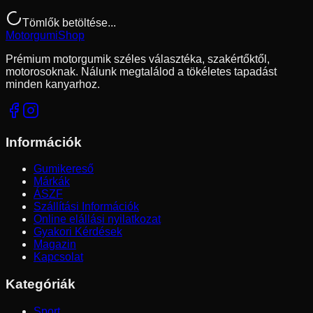
Tömlők betöltése...
Motorgumi
Shop
Prémium motorgumik széles választéka, szakértőktől,
motorosoknak. Nálunk megtalálod a tökéletes tapadást
minden kanyarhoz.
Információk
Gumikereső
Márkák
ÁSZF
Szállítási Információk
Online elállási nyilatkozat
Gyakori Kérdések
Magazin
Kapcsolat
Kategóriák
Sport