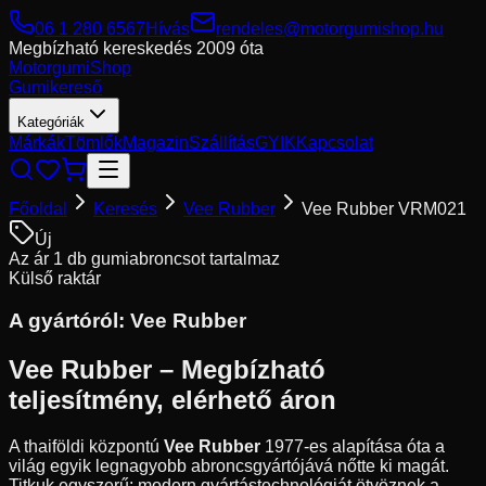
06 1 280 6567
Hívás
rendeles@motorgumishop.hu
Megbízható kereskedés
2009 óta
Motorgumi
Shop
Gumikereső
Kategóriák
Márkák
Tömlők
Magazin
Szállítás
GYIK
Kapcsolat
Főoldal
Keresés
Vee Rubber
Vee Rubber VRM021
Új
Az ár 1 db gumiabroncsot tartalmaz
Külső raktár
A gyártóról:
Vee Rubber
Vee Rubber – Megbízható
teljesítmény, elérhető áron
A thaiföldi központú
Vee Rubber
1977-es alapítása óta a
világ egyik legnagyobb abroncsgyártójává nőtte ki magát.
Titkuk egyszerű: modern gyártástechnológiát ötvöznek a