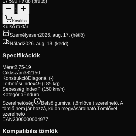
17 590 Ft
/ db (bruttó)
1
Kosárba
Külső raktár
Személyesen
2026. aug. 17. (hétfő)
Nálad
2026. aug. 18. (kedd)
Specifikációk
Méret
2.75-19
Cikkszám
382150
Konstrukció
Diagonál (-)
Terhelési Index
49 (185 kg)
Sebesség Index
P (150 km/h)
Kategória
Enduro
Szerelhetőség
Belső gumival (tömlővel) szerelhető. A
tömlő nem jár hozzá, külön megvásárolható.
Tömlővel
szerelhető
EAN
2300000004977
Kompatibilis tömlők