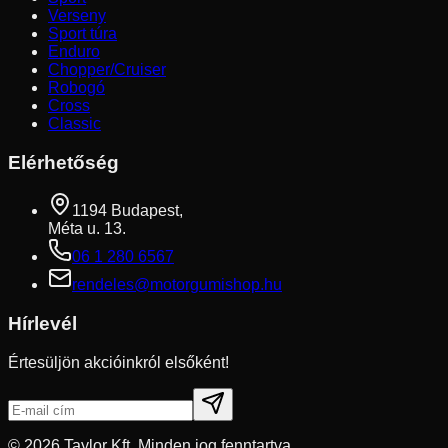
Verseny
Sport túra
Enduro
Chopper/Cruiser
Robogó
Cross
Classic
Elérhetőség
1194 Budapest,
Méta u. 13.
06 1 280 6567
rendeles@motorgumishop.hu
Hírlevél
Értesüljön akcióinkról elsőként!
©
2026
Taylor Kft. Minden jog fenntartva.