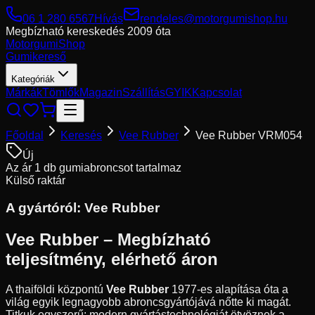
06 1 280 6567
Hívás
rendeles@motorgumishop.hu
Megbízható kereskedés
2009 óta
Motorgumi
Shop
Gumikereső
Kategóriák
Márkák
Tömlők
Magazin
Szállítás
GYIK
Kapcsolat
Főoldal
Keresés
Vee Rubber
Vee Rubber VRM054
Új
Az ár 1 db gumiabroncsot tartalmaz
Külső raktár
A gyártóról:
Vee Rubber
Vee Rubber – Megbízható
teljesítmény, elérhető áron
A thaiföldi központú
Vee Rubber
1977-es alapítása óta a
világ egyik legnagyobb abroncsgyártójává nőtte ki magát.
Titkuk egyszerű: modern gyártástechnológiát ötvöznek a