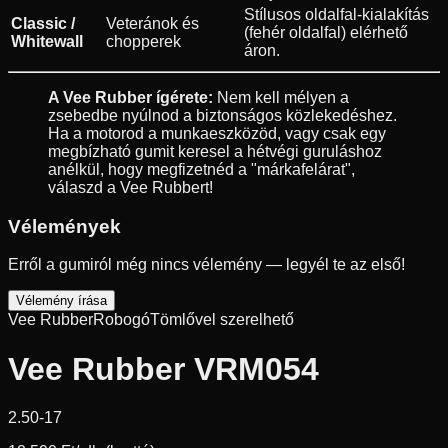
Stílusos oldalfal-kialakítás
Classic /
Veteránok és
(fehér oldalfal) elérhető
Whitewall
chopperek
áron.
A Vee Rubber ígérete:
Nem kell mélyen a
zsebedbe nyúlnod a biztonságos közlekedéshez.
Ha a motorod a munkaeszközöd, vagy csak egy
megbízható gumit keresel a hétvégi guruláshoz
anélkül, hogy megfizetnéd a "márkafelárat",
válaszd a Vee Rubbert!
Vélemények
Erről a gumiról még nincs vélemény — legyél te az első!
Vélemény írása
Vee Rubber
Robogó
Tömlővel szerelhető
Vee Rubber VRM054
2.50-17