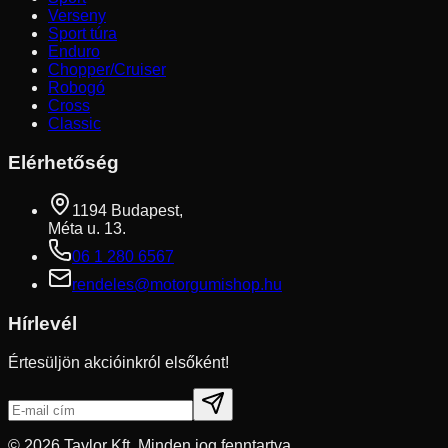
Verseny
Sport túra
Enduro
Chopper/Cruiser
Robogó
Cross
Classic
Elérhetőség
1194 Budapest,
Méta u. 13.
06 1 280 6567
rendeles@motorgumishop.hu
Hírlevél
Értesüljön akcióinkról elsőként!
©
2026
Taylor Kft. Minden jog fenntartva.