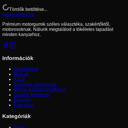
Tömlők betöltése...
Motorgumi
Shop
Prémium motorgumik széles választéka, szakértőktől,
motorosoknak. Nálunk megtalálod a tökéletes tapadást
minden kanyarhoz.
Információk
Gumikereső
Márkák
ÁSZF
Szállítási Információk
Online elállási nyilatkozat
Gyakori Kérdések
Magazin
Kapcsolat
Kategóriák
Sport