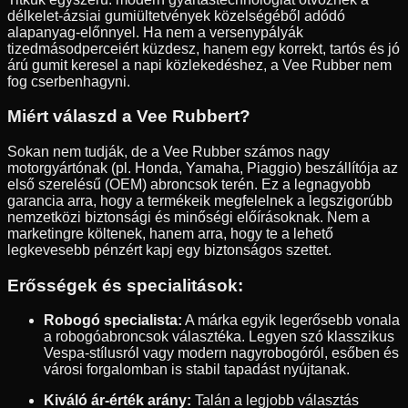
délkelet-ázsiai gumiültetvények közelségéből adódó
alapanyag-előnnyel. Ha nem a versenypályák
tizedmásodperceiért küzdesz, hanem egy korrekt, tartós és jó
árú gumit keresel a napi közlekedéshez, a Vee Rubber nem
fog cserbenhagyni.
Miért válaszd a Vee Rubbert?
Sokan nem tudják, de a Vee Rubber számos nagy
motorgyártónak (pl. Honda, Yamaha, Piaggio) beszállítója az
első szerelésű (OEM) abroncsok terén. Ez a legnagyobb
garancia arra, hogy a termékeik megfelelnek a legszigorúbb
nemzetközi biztonsági és minőségi előírásoknak. Nem a
marketingre költenek, hanem arra, hogy te a lehető
legkevesebb pénzért kapj egy biztonságos szettet.
Erősségek és specialitások:
Robogó specialista:
A márka egyik legerősebb vonala
a robogóabroncsok választéka. Legyen szó klasszikus
Vespa-stílusról vagy modern nagyrobogóról, esőben és
városi forgalomban is stabil tapadást nyújtanak.
Kiváló ár-érték arány:
Talán a legjobb választás