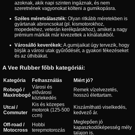
azoknak, akik napi szinten ingáznak, és nem
szeretnének vagyonokat költeni a gumikopásra.
Széles méretválaszték:
Olyan ritkább méretekben is
gyártanak abroncsokat (pl. kismotorokhoz,
mopedekhez, veterán kerékpárokhoz), amiket a nagy
prémium márkák már kivezettek a kínálatukból.
Városálló keverékek:
A gumijaikat úgy tervezik, hogy
bírják a városi utak gyűrődését, a gyakori fékezéseket
és az úthibákat.
A Vee Rubber főbb kategóriái:
Kategória
Felhasználás
Miért jó?
Városi és
Robogó /
Remek vízelvezetés,
elővárosi
Maxirobogó
hosszú élettartam.
közlekedés
Kis és közepes
Utcai /
Kiszámítható viselkedés,
motorok (125-500
Commuter
kedvező ár.
ccm)
Meglepően jó
Off-road /
Hobbi
kapaszkodóképesség mély
Motocross
terepmotorozás
talajon is.