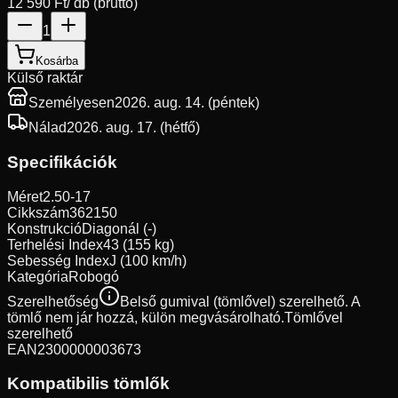
12 590 Ft
/ db (bruttó)
1
Kosárba
Külső raktár
Személyesen
2026. aug. 14. (péntek)
Nálad
2026. aug. 17. (hétfő)
Specifikációk
Méret
2.50-17
Cikkszám
362150
Konstrukció
Diagonál (-)
Terhelési Index
43 (155 kg)
Sebesség Index
J (100 km/h)
Kategória
Robogó
Szerelhetőség
Belső gumival (tömlővel) szerelhető. A
tömlő nem jár hozzá, külön megvásárolható.
Tömlővel
szerelhető
EAN
2300000003673
Kompatibilis tömlők