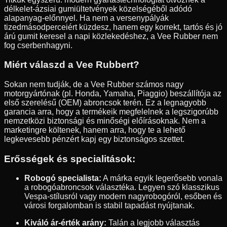
délkelet-ázsiai gumiültetvények közelségéből adódó
alapanyag-előnnyel. Ha nem a versenypályák
tizedmásodperceiért küzdesz, hanem egy korrekt, tartós és jó
árú gumit keresel a napi közlekedéshez, a Vee Rubber nem
fog cserbenhagyni.
Miért válaszd a Vee Rubbert?
Sokan nem tudják, de a Vee Rubber számos nagy
motorgyártónak (pl. Honda, Yamaha, Piaggio) beszállítója az
első szerelésű (OEM) abroncsok terén. Ez a legnagyobb
garancia arra, hogy a termékeik megfelelnek a legszigorúbb
nemzetközi biztonsági és minőségi előírásoknak. Nem a
marketingre költenek, hanem arra, hogy te a lehető
legkevesebb pénzért kapj egy biztonságos szettet.
Erősségek és specialitások:
Robogó specialista:
A márka egyik legerősebb vonala
a robogóabroncsok választéka. Legyen szó klasszikus
Vespa-stílusról vagy modern nagyrobogóról, esőben és
városi forgalomban is stabil tapadást nyújtanak.
Kiváló ár-érték arány:
Talán a legjobb választás