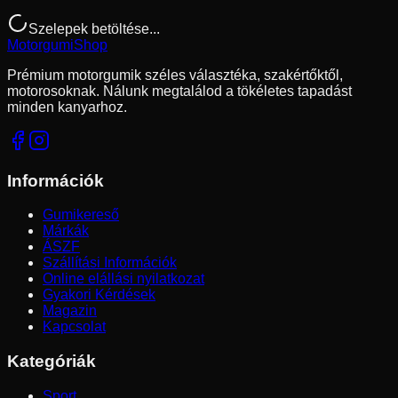
Szelepek betöltése...
Motorgumi
Shop
Prémium motorgumik széles választéka, szakértőktől,
motorosoknak. Nálunk megtalálod a tökéletes tapadást
minden kanyarhoz.
Információk
Gumikereső
Márkák
ÁSZF
Szállítási Információk
Online elállási nyilatkozat
Gyakori Kérdések
Magazin
Kapcsolat
Kategóriák
Sport