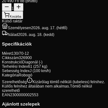
20 490 Ft
/ db (bruttó)
1
Kosárba
Külső raktár
Személyesen
2026. aug. 17. (hétfő)
Nálad
2026. aug. 18. (kedd)
Specifikációk
Méret
130/70-12
Cikkszám
326900
Konstrukció
Diagonál (-)
Terhelési Index
61 (257 kg)
Sebesség Index
J (100 km/h)
Kategória
Robogó
Szerelhetőség
Kizárólag tömlő nélküli (tubeless) felnihez.
Küllős felnihez általában nem alkalmas.
Tömlő nélkül
szerelhető
EAN
2300000002553
Ajánlott szelepek