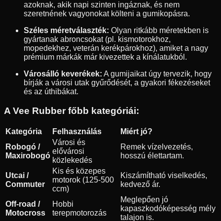
azoknak, akik napi szinten ingáznak, és nem
szeretnének vagyonokat költeni a gumikopásra.
Széles méretválaszték:
Olyan ritkább méretekben is
gyártanak abroncsokat (pl. kismotorokhoz,
mopedekhez, veterán kerékpárokhoz), amiket a nagy
prémium márkák már kivezettek a kínálatukból.
Városálló keverékek:
A gumijaikat úgy tervezik, hogy
bírják a városi utak gyűrődését, a gyakori fékezéseket
és az úthibákat.
A Vee Rubber főbb kategóriái:
Kategória
Felhasználás
Miért jó?
Városi és
Robogó /
Remek vízelvezetés,
elővárosi
Maxirobogó
hosszú élettartam.
közlekedés
Kis és közepes
Utcai /
Kiszámítható viselkedés,
motorok (125-500
Commuter
kedvező ár.
ccm)
Meglepően jó
Off-road /
Hobbi
kapaszkodóképesség mély
Motocross
terepmotorozás
talajon is.