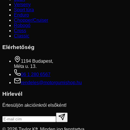
Verseny
Sport túra
Enduro
Chopper/Cruiser
Robogó
Cross
Classic
Elérhetőség
1194 Budapest,
Méta u. 13.
06 1 280 6567
rendeles@motorgumishop.hu
Hírlevél
Értesüljön akcióinkról elsőként!
©
2026
Taylor Kft. Minden jog fenntartva.