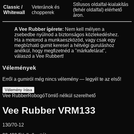
Stílusos oldalfal-kialakítás
Classic /
Veteránok és
(fehér oldalfal) elérhető
Whitewall
chopperek
áron.
A Vee Rubber ígérete:
Nem kell mélyen a
zsebedbe nyúlnod a biztonságos közlekedéshez.
Ha a motorod a munkaeszközöd, vagy csak egy
megbízható gumit keresel a hétvégi guruláshoz
anélkül, hogy megfizetnéd a "márkafelárat",
válaszd a Vee Rubbert!
Vélemények
Erről a gumiról még nincs vélemény — legyél te az első!
Vélemény írása
Vee Rubber
Robogó
Tömlő nélkül szerelhető
Vee Rubber VRM133
130/70-12