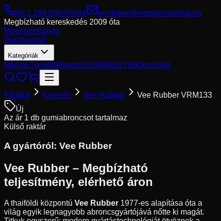
06 1 280 6567
Hívás
rendeles@motorgumishop.hu
Megbízható kereskedés
2009 óta
Motorgumi
Shop
Gumikereső
Kategóriák
Márkák
Tömlők
Magazin
Szállítás
GYIK
Kapcsolat
Főoldal
Keresés
Vee Rubber
Vee Rubber VRM133
Új
Az ár 1 db gumiabroncsot tartalmaz
Külső raktár
A gyártóról:
Vee Rubber
Vee Rubber – Megbízható
teljesítmény, elérhető áron
A thaiföldi központú
Vee Rubber
1977-es alapítása óta a
világ egyik legnagyobb abroncsgyártójává nőtte ki magát.
Titkuk egyszerű: modern gyártástechnológiát ötvöznek a