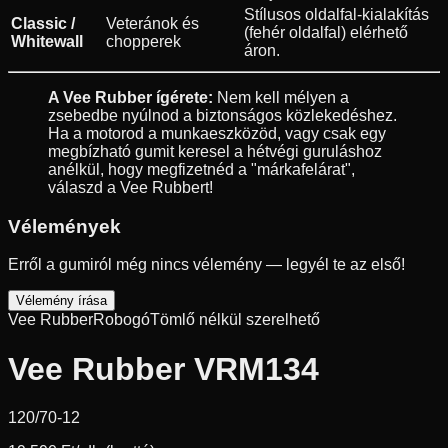
Stílusos oldalfal-kialakítás
Classic /
Veteránok és
(fehér oldalfal) elérhető
Whitewall
chopperek
áron.
A Vee Rubber ígérete:
Nem kell mélyen a
zsebedbe nyúlnod a biztonságos közlekedéshez.
Ha a motorod a munkaeszközöd, vagy csak egy
megbízható gumit keresel a hétvégi guruláshoz
anélkül, hogy megfizetnéd a "márkafelárat",
válaszd a Vee Rubbert!
Vélemények
Erről a gumiról még nincs vélemény — legyél te az első!
Vélemény írása
Vee Rubber
Robogó
Tömlő nélkül szerelhető
Vee Rubber VRM134
120/70-12