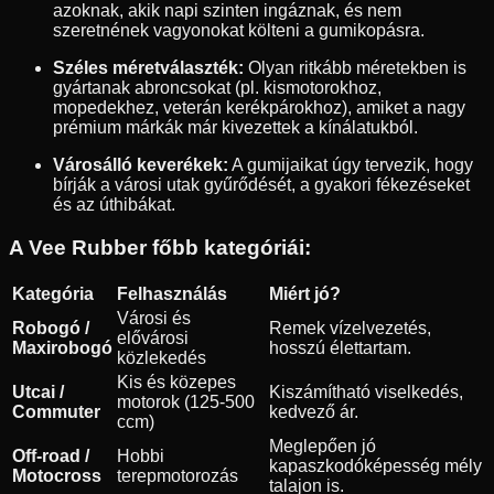
azoknak, akik napi szinten ingáznak, és nem
szeretnének vagyonokat költeni a gumikopásra.
Széles méretválaszték:
Olyan ritkább méretekben is
gyártanak abroncsokat (pl. kismotorokhoz,
mopedekhez, veterán kerékpárokhoz), amiket a nagy
prémium márkák már kivezettek a kínálatukból.
Városálló keverékek:
A gumijaikat úgy tervezik, hogy
bírják a városi utak gyűrődését, a gyakori fékezéseket
és az úthibákat.
A Vee Rubber főbb kategóriái:
Kategória
Felhasználás
Miért jó?
Városi és
Robogó /
Remek vízelvezetés,
elővárosi
Maxirobogó
hosszú élettartam.
közlekedés
Kis és közepes
Utcai /
Kiszámítható viselkedés,
motorok (125-500
Commuter
kedvező ár.
ccm)
Meglepően jó
Off-road /
Hobbi
kapaszkodóképesség mély
Motocross
terepmotorozás
talajon is.