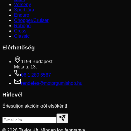
Verseny
Sport túra
Enduro
Chopper/Cruiser
Robogó
Cross
Classic
Elérhetőség
1194 Budapest,
Méta u. 13.
06 1 280 6567
rendeles@motorgumishop.hu
Hírlevél
Értesüljön akcióinkról elsőként!
©
2026
Taylor Kft. Minden jog fenntartva.