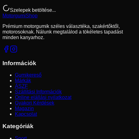
Szelepek betöltése...
Motorgumi
Shop
Prémium motorgumik széles választéka, szakértőktől,
motorosoknak. Nálunk megtalálod a tökéletes tapadást
minden kanyarhoz.
Információk
Gumikereső
Márkák
ÁSZF
Szállítási Információk
Online elállási nyilatkozat
Gyakori Kérdések
Magazin
Kapcsolat
Kategóriák
Sport