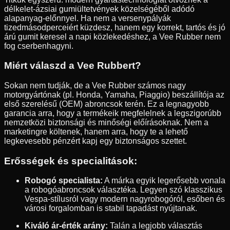
délkelet-ázsiai gumiültetvények közelségéből adódó
alapanyag-előnnyel. Ha nem a versenypályák
tizedmásodperceiért küzdesz, hanem egy korrekt, tartós és jó
árú gumit keresel a napi közlekedéshez, a Vee Rubber nem
fog cserbenhagyni.
Miért válaszd a Vee Rubbert?
Sokan nem tudják, de a Vee Rubber számos nagy
motorgyártónak (pl. Honda, Yamaha, Piaggio) beszállítója az
első szerelésű (OEM) abroncsok terén. Ez a legnagyobb
garancia arra, hogy a termékeik megfelelnek a legszigorúbb
nemzetközi biztonsági és minőségi előírásoknak. Nem a
marketingre költenek, hanem arra, hogy te a lehető
legkevesebb pénzért kapj egy biztonságos szettet.
Erősségek és specialitások:
Robogó specialista:
A márka egyik legerősebb vonala
a robogóabroncsok választéka. Legyen szó klasszikus
Vespa-stílusról vagy modern nagyrobogóról, esőben és
városi forgalomban is stabil tapadást nyújtanak.
Kiváló ár-érték arány:
Talán a legjobb választás