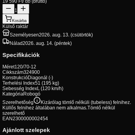
19 590 Ft
/ db (bruttó)
1
Kosárba
Külső raktár
Személyesen
2026. aug. 13. (csütörtök)
Nálad
2026. aug. 14. (péntek)
Specifikációk
Méret
120/70-12
Cikkszám
324900
Konstrukció
Diagonál (-)
Terhelési Index
51 (195 kg)
Sebesség Index
L (120 km/h)
Kategória
Robogó
Szerelhetőség
Kizárólag tömlő nélküli (tubeless) felnihez.
Küllős felnihez általában nem alkalmas.
Tömlő nélkül
szerelhető
EAN
2300000002454
Ajánlott szelepek