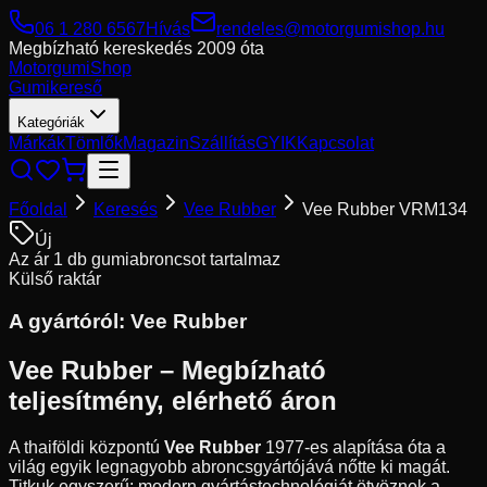
06 1 280 6567
Hívás
rendeles@motorgumishop.hu
Megbízható kereskedés
2009 óta
Motorgumi
Shop
Gumikereső
Kategóriák
Márkák
Tömlők
Magazin
Szállítás
GYIK
Kapcsolat
Főoldal
Keresés
Vee Rubber
Vee Rubber VRM134
Új
Az ár 1 db gumiabroncsot tartalmaz
Külső raktár
A gyártóról:
Vee Rubber
Vee Rubber – Megbízható
teljesítmény, elérhető áron
A thaiföldi központú
Vee Rubber
1977-es alapítása óta a
világ egyik legnagyobb abroncsgyártójává nőtte ki magát.
Titkuk egyszerű: modern gyártástechnológiát ötvöznek a