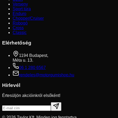
Verseny
Sport túra
Enduro
Chopper/Cruiser
Robogó
Cross
Classic
Elérhetőség
1194 Budapest,
Méta u. 13.
06 1 280 6567
rendeles@motorgumishop.hu
Hírlevél
Értesüljön akcióinkról elsőként!
©
2026
Taylor Kft. Minden jog fenntartva.