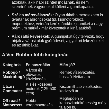
azoknak, akik napi szinten ingáznak, és nem
szeretnének vagyonokat költeni a gumikopásra.
Széles méretválaszték:
Olyan ritkább méretekben is
gyártanak abroncsokat (pl. kismotorokhoz,
mopedekhez, veterán kerékpárokhoz), amiket a nagy
prémium márkák már kivezettek a kínálatukból.
Városálló keverékek:
A gumijaikat úgy tervezik, hogy
bírják a városi utak gyűrődését, a gyakori fékezéseket
és az úthibákat.
A Vee Rubber főbb kategóriái:
Kategória
Felhasználás
Miért jó?
Városi és
Robogó /
Remek vízelvezetés,
elővárosi
Maxirobogó
hosszú élettartam.
közlekedés
Kis és közepes
Utcai /
Kiszámítható viselkedés,
motorok (125-500
Commuter
kedvező ár.
ccm)
Meglepően jó
Off-road /
Hobbi
kapaszkodóképesség mély
Motocross
terepmotorozás
talajon is.