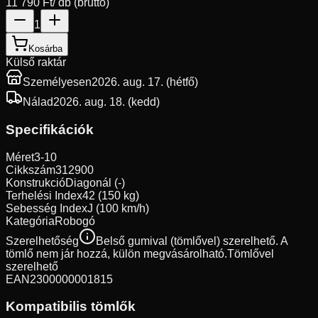
11 790 Ft
/ db (bruttó)
1
Kosárba
Külső raktár
Személyesen
2026. aug. 17. (hétfő)
Nálad
2026. aug. 18. (kedd)
Specifikációk
Méret
3-10
Cikkszám
312900
Konstrukció
Diagonál (-)
Terhelési Index
42 (150 kg)
Sebesség Index
J (100 km/h)
Kategória
Robogó
Szerelhetőség
Belső gumival (tömlővel) szerelhető. A
tömlő nem jár hozzá, külön megvásárolható.
Tömlővel
szerelhető
EAN
2300000001815
Kompatibilis tömlők