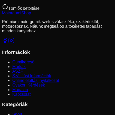
Tömlők betöltése...
Motorgumi
Shop
Prémium motorgumik széles választéka, szakértőktől,
motorosoknak. Nálunk megtalálod a tökéletes tapadást
minden kanyarhoz.
Információk
Gumikereső
Márkák
ÁSZF
Szállítási Információk
Online elállási nyilatkozat
Gyakori Kérdések
Magazin
Kapcsolat
Kategóriák
Sport