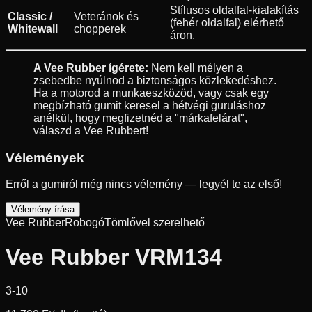
Stílusos oldalfal-kialakítás
Classic /
Veteránok és
(fehér oldalfal) elérhető
Whitewall
chopperek
áron.
A Vee Rubber ígérete:
Nem kell mélyen a
zsebedbe nyúlnod a biztonságos közlekedéshez.
Ha a motorod a munkaeszközöd, vagy csak egy
megbízható gumit keresel a hétvégi guruláshoz
anélkül, hogy megfizetnéd a "márkafelárat",
válaszd a Vee Rubbert!
Vélemények
Erről a gumiról még nincs vélemény — legyél te az első!
Vélemény írása
Vee Rubber
Robogó
Tömlővel szerelhető
Vee Rubber VRM134
3-10