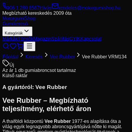
06 1 280 6567
Hívás
rendeles@motorgumishop.hu
Megbízható kereskedés
2009 óta
Motorgumi
Shop
Gumikereső
Kategóriák
Márkák
Tömlők
Magazin
Szállítás
GYIK
Kapcsolat
Főoldal
Keresés
Vee Rubber
Vee Rubber VRM134
Új
Az ár 1 db gumiabroncsot tartalmaz
Külső raktár
A gyártóról:
Vee Rubber
Vee Rubber – Megbízható
teljesítmény, elérhető áron
A thaiföldi központú
Vee Rubber
1977-es alapítása óta a
világ egyik legnagyobb abroncsgyártójává nőtte ki magát.
Titkuk egyszerű: modern gyártástechnológiát ötvöznek a