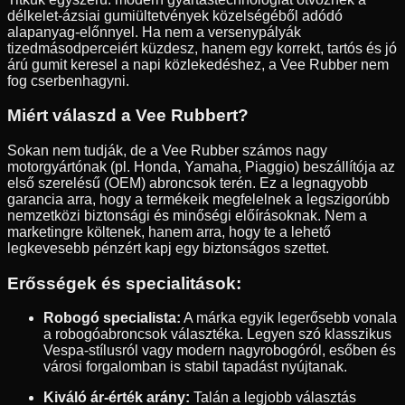
délkelet-ázsiai gumiültetvények közelségéből adódó
alapanyag-előnnyel. Ha nem a versenypályák
tizedmásodperceiért küzdesz, hanem egy korrekt, tartós és jó
árú gumit keresel a napi közlekedéshez, a Vee Rubber nem
fog cserbenhagyni.
Miért válaszd a Vee Rubbert?
Sokan nem tudják, de a Vee Rubber számos nagy
motorgyártónak (pl. Honda, Yamaha, Piaggio) beszállítója az
első szerelésű (OEM) abroncsok terén. Ez a legnagyobb
garancia arra, hogy a termékeik megfelelnek a legszigorúbb
nemzetközi biztonsági és minőségi előírásoknak. Nem a
marketingre költenek, hanem arra, hogy te a lehető
legkevesebb pénzért kapj egy biztonságos szettet.
Erősségek és specialitások:
Robogó specialista:
A márka egyik legerősebb vonala
a robogóabroncsok választéka. Legyen szó klasszikus
Vespa-stílusról vagy modern nagyrobogóról, esőben és
városi forgalomban is stabil tapadást nyújtanak.
Kiváló ár-érték arány:
Talán a legjobb választás