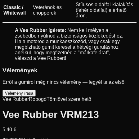
Stílusos oldalfal-kialakítás
Classic /
Veteránok és
(fehér oldalfal) elérhető
Whitewall
chopperek
áron.
A Vee Rubber ígérete:
Nem kell mélyen a
zsebedbe nyúlnod a biztonságos közlekedéshez.
Ha a motorod a munkaeszközöd, vagy csak egy
megbízható gumit keresel a hétvégi guruláshoz
anélkül, hogy megfizetnéd a "márkafelárat",
válaszd a Vee Rubbert!
Vélemények
Erről a gumiról még nincs vélemény — legyél te az első!
Vélemény írása
Vee Rubber
Robogó
Tömlővel szerelhető
Vee Rubber VRM213
5.40-6