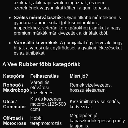
azoknak, akik napi szinten ingáznak, és nem
szeretnének vagyonokat költeni a gumikopásra.
Széles méretválaszték:
Olyan ritkább méretekben is
gyártanak abroncsokat (pl. kismotorokhoz,
mopedekhez, veterán kerékpárokhoz), amiket a nagy
prémium márkák már kivezettek a kínálatukból.
Városálló keverékek:
A gumijaikat úgy tervezik, hogy
bírják a városi utak gyűrődését, a gyakori fékezéseket
és az úthibákat.
A Vee Rubber főbb kategóriái:
Kategória
Felhasználás
Miért jó?
Városi és
Robogó /
Remek vízelvezetés,
elővárosi
Maxirobogó
hosszú élettartam.
közlekedés
Kis és közepes
Utcai /
Kiszámítható viselkedés,
motorok (125-500
Commuter
kedvező ár.
ccm)
Meglepően jó
Off-road /
Hobbi
kapaszkodóképesség mély
Motocross
terepmotorozás
talajon is.