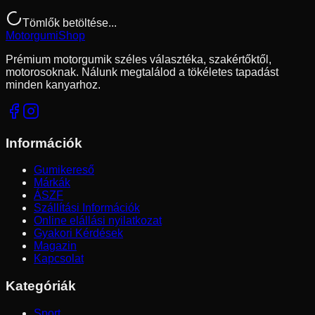
Tömlők betöltése...
Motorgumi
Shop
Prémium motorgumik széles választéka, szakértőktől,
motorosoknak. Nálunk megtalálod a tökéletes tapadást
minden kanyarhoz.
Információk
Gumikereső
Márkák
ÁSZF
Szállítási Információk
Online elállási nyilatkozat
Gyakori Kérdések
Magazin
Kapcsolat
Kategóriák
Sport