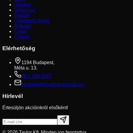
Verseny
Sport túra
Enduro
Chopper/Cruiser
Robogó
Cross
Classic
Elérhetőség
1194 Budapest,
Méta u. 13.
06 1 280 6567
rendeles@motorgumishop.hu
Hírlevél
Értesüljön akcióinkról elsőként!
©
2026
Taylor Kft. Minden jog fenntartva.