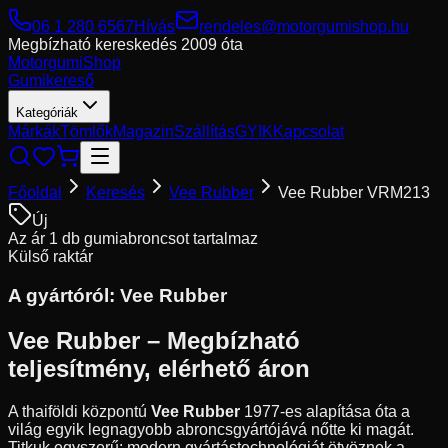
06 1 280 6567
Hívás
rendeles@motorgumishop.hu
Megbízható kereskedés
2009 óta
Motorgumi
Shop
Gumikereső
Kategóriák
Márkák
Tömlők
Magazin
Szállítás
GYIK
Kapcsolat
Főoldal
Keresés
Vee Rubber
Vee Rubber VRM213
Új
Az ár 1 db gumiabroncsot tartalmaz
Külső raktár
A gyártóról:
Vee Rubber
Vee Rubber – Megbízható
teljesítmény, elérhető áron
A thaiföldi központú
Vee Rubber
1977-es alapítása óta a
világ egyik legnagyobb abroncsgyártójává nőtte ki magát.
Titkuk egyszerű: modern gyártástechnológiát ötvöznek a