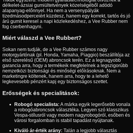
délkelet-ázsiai gumiültetvények közelségéből adódó
alapanyag-előnnyel. Ha nem a versenypályák
tizedmásodperceiért küzdesz, hanem egy korrekt, tartós és jó
árú gumit keresel a napi közlekedéshez, a Vee Rubber nem
fog cserbenhagyni.
Miért válaszd a Vee Rubbert?
Sokan nem tudják, de a Vee Rubber számos nagy
motorgyártónak (pl. Honda, Yamaha, Piaggio) beszállítója az
első szerelésű (OEM) abroncsok terén. Ez a legnagyobb
garancia arra, hogy a termékeik megfelelnek a legszigorúbb
nemzetközi biztonsági és minőségi előírásoknak. Nem a
marketingre költenek, hanem arra, hogy te a lehető
legkevesebb pénzért kapj egy biztonságos szettet.
Erősségek és specialitások:
Robogó specialista:
A márka egyik legerősebb vonala
a robogóabroncsok választéka. Legyen szó klasszikus
Vespa-stílusról vagy modern nagyrobogóról, esőben és
városi forgalomban is stabil tapadást nyújtanak.
Kiváló ár-érték arány:
Talán a legjobb választás