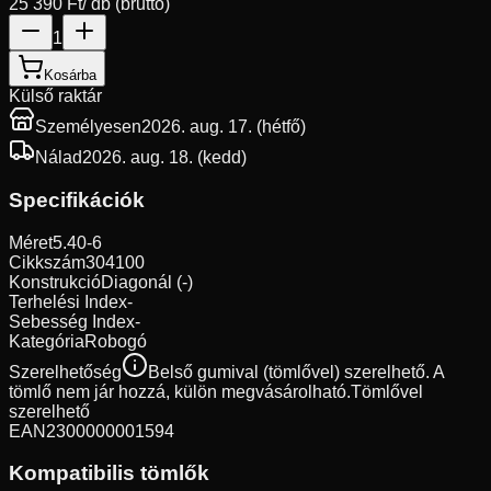
25 390 Ft
/ db (bruttó)
1
Kosárba
Külső raktár
Személyesen
2026. aug. 17. (hétfő)
Nálad
2026. aug. 18. (kedd)
Specifikációk
Méret
5.40-6
Cikkszám
304100
Konstrukció
Diagonál (-)
Terhelési Index
-
Sebesség Index
-
Kategória
Robogó
Szerelhetőség
Belső gumival (tömlővel) szerelhető. A
tömlő nem jár hozzá, külön megvásárolható.
Tömlővel
szerelhető
EAN
2300000001594
Kompatibilis tömlők