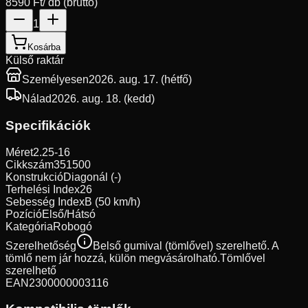
8590 Ft
/ db (bruttó)
1
Kosárba
Külső raktár
Személyesen
2026. aug. 17. (hétfő)
Nálad
2026. aug. 18. (kedd)
Specifikációk
Méret
2.25-16
Cikkszám
351500
Konstrukció
Diagonál (-)
Terhelési Index
26
Sebesség Index
B (50 km/h)
Pozíció
Első/Hátsó
Kategória
Robogó
Szerelhetőség
Belső gumival (tömlővel) szerelhető. A
tömlő nem jár hozzá, külön megvásárolható.
Tömlővel
szerelhető
EAN
2300000003116