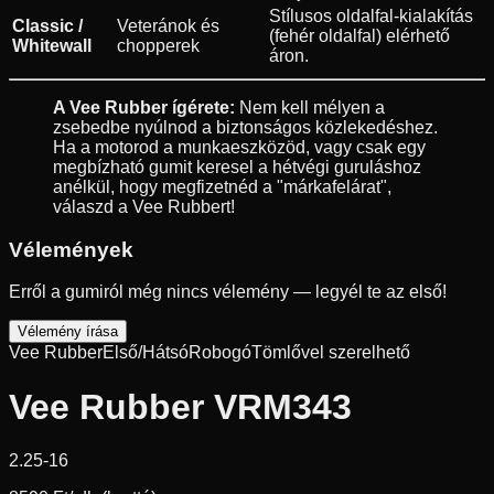
Stílusos oldalfal-kialakítás
Classic /
Veteránok és
(fehér oldalfal) elérhető
Whitewall
chopperek
áron.
A Vee Rubber ígérete:
Nem kell mélyen a
zsebedbe nyúlnod a biztonságos közlekedéshez.
Ha a motorod a munkaeszközöd, vagy csak egy
megbízható gumit keresel a hétvégi guruláshoz
anélkül, hogy megfizetnéd a "márkafelárat",
válaszd a Vee Rubbert!
Vélemények
Erről a gumiról még nincs vélemény — legyél te az első!
Vélemény írása
Vee Rubber
Első/Hátsó
Robogó
Tömlővel szerelhető
Vee Rubber VRM343
2.25-16