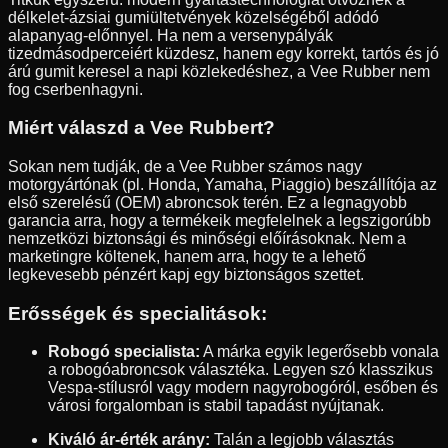
délkelet-ázsiai gumiültetvények közelségéből adódó
alapanyag-előnnyel. Ha nem a versenypályák
tizedmásodperceiért küzdesz, hanem egy korrekt, tartós és jó
árú gumit keresel a napi közlekedéshez, a Vee Rubber nem
fog cserbenhagyni.
Miért válaszd a Vee Rubbert?
Sokan nem tudják, de a Vee Rubber számos nagy
motorgyártónak (pl. Honda, Yamaha, Piaggio) beszállítója az
első szerelésű (OEM) abroncsok terén. Ez a legnagyobb
garancia arra, hogy a termékeik megfelelnek a legszigorúbb
nemzetközi biztonsági és minőségi előírásoknak. Nem a
marketingre költenek, hanem arra, hogy te a lehető
legkevesebb pénzért kapj egy biztonságos szettet.
Erősségek és specialitások:
Robogó specialista:
A márka egyik legerősebb vonala
a robogóabroncsok választéka. Legyen szó klasszikus
Vespa-stílusról vagy modern nagyrobogóról, esőben és
városi forgalomban is stabil tapadást nyújtanak.
Kiváló ár-érték arány:
Talán a legjobb választás