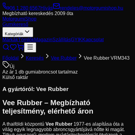
06 1 280 6567
Hívás
rendeles@motorgumishop.hu
Megbízható kereskedés
2009 óta
Motorgumi
Shop
Gumikereső
Kategóriák
Márkák
Tömlők
Magazin
Szállítás
GYIK
Kapcsolat
Főoldal
Keresés
Vee Rubber
Vee Rubber VRM343
Új
Az ár 1 db gumiabroncsot tartalmaz
Külső raktár
A gyártóról:
Vee Rubber
Vee Rubber – Megbízható
teljesítmény, elérhető áron
A thaiföldi központú
Vee Rubber
1977-es alapítása óta a
világ egyik legnagyobb abroncsgyártójává nőtte ki magát.
Titkuk egyszerű: modern gyártástechnológiát ötvöznek a