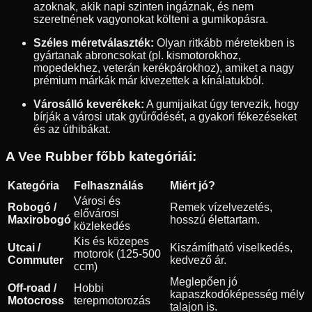
azoknak, akik napi szinten ingáznak, és nem
szeretnének vagyonokat költeni a gumikopásra.
Széles méretválaszték:
Olyan ritkább méretekben is
gyártanak abroncsokat (pl. kismotorokhoz,
mopedekhez, veterán kerékpárokhoz), amiket a nagy
prémium márkák már kivezettek a kínálatukból.
Városálló keverékek:
A gumijaikat úgy tervezik, hogy
bírják a városi utak gyűrődését, a gyakori fékezéseket
és az úthibákat.
A Vee Rubber főbb kategóriái:
Kategória
Felhasználás
Miért jó?
Városi és
Robogó /
Remek vízelvezetés,
elővárosi
Maxirobogó
hosszú élettartam.
közlekedés
Kis és közepes
Utcai /
Kiszámítható viselkedés,
motorok (125-500
Commuter
kedvező ár.
ccm)
Meglepően jó
Off-road /
Hobbi
kapaszkodóképesség mély
Motocross
terepmotorozás
talajon is.