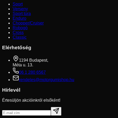
Sport
Verseny
Sport túra
Enduro
Chopper/Cruiser
Robogó
Cross
Classic
Elérhetőség
1194 Budapest,
Méta u. 13.
06 1 280 6567
rendeles@motorgumishop.hu
Hírlevél
Értesüljön akcióinkról elsőként!