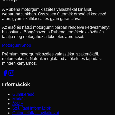
A Rubena motorgumik széles választékát kínáljuk
webáruházunkban.
Összesen 0 termék érhető el kedvező
áron, gyors szállítással és gyári garanciával.
Az első és hátsó motorgumit párban rendelve kedvezményt
biztosítunk.
Böngésszen a Rubena termékeink között és
találja meg motorjához a tökéletes abroncsot.
Motorgumi
Shop
Prémium motorgumik széles választéka, szakértőktől,
motorosoknak. Nálunk megtalálod a tökéletes tapadást
minden kanyarhoz.
Információk
Gumikereső
Márkák
ÁSZF
Szállítási Információk
Online elállási nyilatkozat