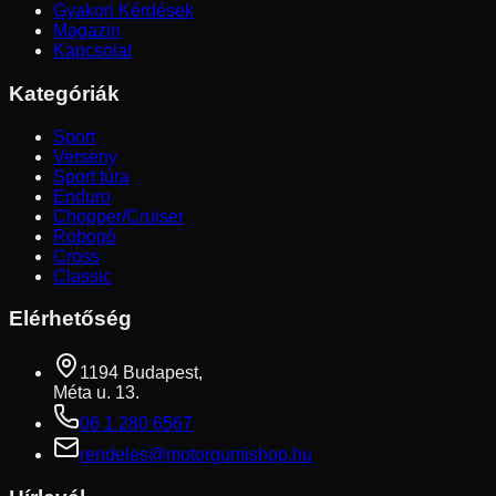
Gyakori Kérdések
Magazin
Kapcsolat
Kategóriák
Sport
Verseny
Sport túra
Enduro
Chopper/Cruiser
Robogó
Cross
Classic
Elérhetőség
1194 Budapest,
Méta u. 13.
06 1 280 6567
rendeles@motorgumishop.hu