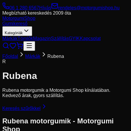
06 1 280 6567
Hívás
rendeles@motorgumishop.hu
Megbízható kereskedés
2009 óta
Motorgumi
Shop
Gumikereső
Kategóriák
Márkák
Tömlők
Magazin
Szállítás
GYIK
Kapcsolat
Főoldal
Márkák
Rubena
R
Rubena
Rubena motorgumik a Motorgumi Shop kínálatában.
Kedvező árak, gyors szállítás.
Keresés szűrőkkel
Rubena
motorgumik - Motorgumi
Shop