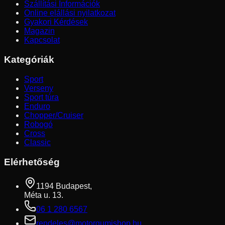
Szállítási Információk
Online elállási nyilatkozat
Gyakori Kérdések
Magazin
Kapcsolat
Kategóriák
Sport
Verseny
Sport túra
Enduro
Chopper/Cruiser
Robogó
Cross
Classic
Elérhetőség
1194 Budapest,
Méta u. 13.
06 1 280 6567
rendeles@motorgumishop.hu