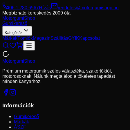
06 1 280 6567
Hívás
rendeles@motorgumishop.hu
Megbízható kereskedés
2009 óta
Motorgumi
Shop
Gumikereső
Kategóriák
Márkák
Tömlők
Magazin
Szállítás
GYIK
Kapcsolat
Motorgumi
Shop
Prémium motorgumik széles választéka, szakértőktől,
motorosoknak. Nálunk megtalálod a tökéletes tapadást
minden kanyarhoz.
Információk
Gumikereső
Márkák
ÁSZF