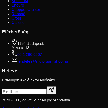
Sport túra
Enduro
Chopper/Cruiser
Robogó
Cross
Classic
Elérhetőség
1194 Budapest,
Méta u. 13.
06 1 280 6567
rendeles@motorgumishop.hu
Hírlevél
Értesüljön akcióinkról elsőként!
©
2026
Taylor Kft. Minden jog fenntartva.