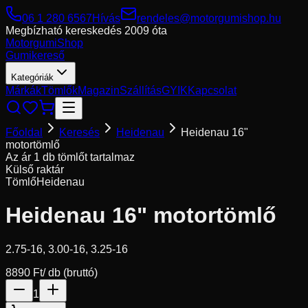
06 1 280 6567
Hívás
rendeles@motorgumishop.hu
Megbízható kereskedés
2009 óta
Motorgumi
Shop
Gumikereső
Kategóriák
Márkák
Tömlők
Magazin
Szállítás
GYIK
Kapcsolat
Főoldal
Keresés
Heidenau
Heidenau 16"
motortömlő
Az ár 1 db tömlőt tartalmaz
Külső raktár
Tömlő
Heidenau
Heidenau 16" motortömlő
2.75-16, 3.00-16, 3.25-16
8890 Ft
/ db (bruttó)
1