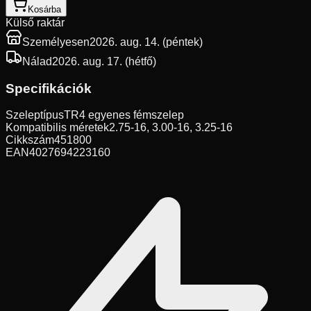
Kosárba
Külső raktár
Személyesen
2026. aug. 14. (péntek)
Nálad
2026. aug. 17. (hétfő)
Specifikációk
Szeleptípus
TR4 egyenes fémszelep
Kompatibilis méretek
2.75-16, 3.00-16, 3.25-16
Cikkszám
451800
EAN
4027694223160