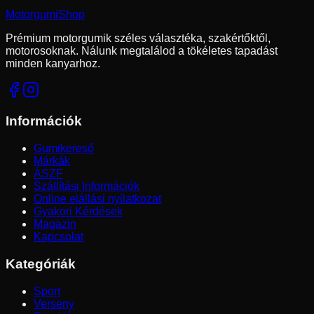
Motorgumi
Shop
Prémium motorgumik széles választéka, szakértőktől,
motorosoknak. Nálunk megtalálod a tökéletes tapadást
minden kanyarhoz.
Információk
Gumikereső
Márkák
ÁSZF
Szállítási Információk
Online elállási nyilatkozat
Gyakori Kérdések
Magazin
Kapcsolat
Kategóriák
Sport
Verseny