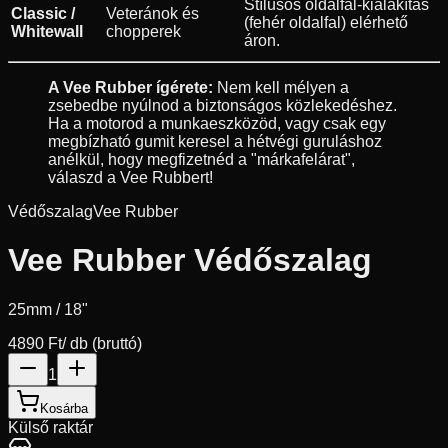
Stílusos oldalfal-kialakítás
Classic /
Veteránok és
(fehér oldalfal) elérhető
Whitewall
chopperek
áron.
A Vee Rubber ígérete:
Nem kell mélyen a
zsebedbe nyúlnod a biztonságos közlekedéshez.
Ha a motorod a munkaeszközöd, vagy csak egy
megbízható gumit keresel a hétvégi guruláshoz
anélkül, hogy megfizetnéd a "márkafelárat",
válaszd a Vee Rubbert!
Védőszalag
Vee Rubber
Vee Rubber Védőszalag
25mm / 18"
4890 Ft
/ db (bruttó)
1
Kosárba
Külső raktár