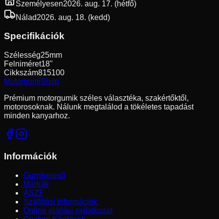
Személyesen
2026. aug. 17. (hétfő)
Nálad
2026. aug. 18. (kedd)
Specifikációk
Szélesség
25mm
Felniméret
18"
Cikkszám
815100
Motorgumi
Shop
Prémium motorgumik széles választéka, szakértőktől,
motorosoknak. Nálunk megtalálod a tökéletes tapadást
minden kanyarhoz.
Információk
Gumikereső
Márkák
ÁSZF
Szállítási Információk
Online elállási nyilatkozat