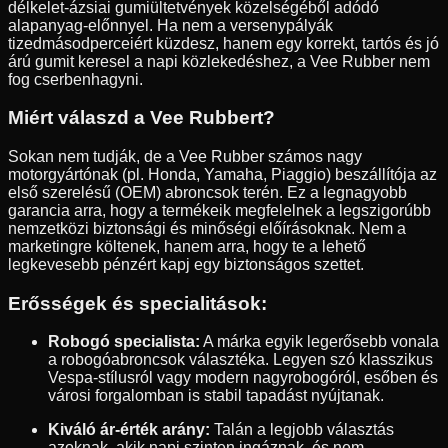
délkelet-ázsiai gumiültetvények közelségéből adódó
alapanyag-előnnyel. Ha nem a versenypályák
tizedmásodperceiért küzdesz, hanem egy korrekt, tartós és jó
árú gumit keresel a napi közlekedéshez, a Vee Rubber nem
fog cserbenhagyni.
Miért válaszd a Vee Rubbert?
Sokan nem tudják, de a Vee Rubber számos nagy
motorgyártónak (pl. Honda, Yamaha, Piaggio) beszállítója az
első szerelésű (OEM) abroncsok terén. Ez a legnagyobb
garancia arra, hogy a termékeik megfelelnek a legszigorúbb
nemzetközi biztonsági és minőségi előírásoknak. Nem a
marketingre költenek, hanem arra, hogy te a lehető
legkevesebb pénzért kapj egy biztonságos szettet.
Erősségek és specialitások:
Robogó specialista:
A márka egyik legerősebb vonala
a robogóabroncsok választéka. Legyen szó klasszikus
Vespa-stílusról vagy modern nagyrobogóról, esőben és
városi forgalomban is stabil tapadást nyújtanak.
Kiváló ár-érték arány:
Talán a legjobb választás
azoknak, akik napi szinten ingáznak, és nem