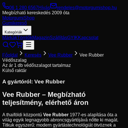
06 1 280 6567
Hívás
rendeles@motorgumishop.hu
Megbízható kereskedés
2009 óta
Motorgumi
Shop
Gumikereső
Kategóriák
Márkák
Tömlők
Magazin
Szállítás
GYIK
Kapcsolat
Főoldal
Keresés
Vee Rubber
Vee Rubber
Védőszalag
Az ár 1 db védőszalagot tartalmaz
Külső raktár
A gyártóról:
Vee Rubber
Vee Rubber – Megbízható
teljesítmény, elérhető áron
A thaiföldi központú
Vee Rubber
1977-es alapítása óta a
világ egyik legnagyobb abroncsgyártójává nőtte ki magát.
Titkuk egyszerű: modern gyártástechnológiát ötvöznek a