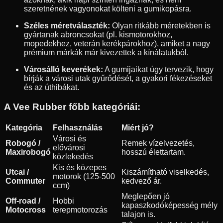
szeretnének vagyonokat költeni a gumikopásra.
Széles méretválaszték:
Olyan ritkább méretekben is
gyártanak abroncsokat (pl. kismotorokhoz,
mopedekhez, veterán kerékpárokhoz), amiket a nagy
prémium márkák már kivezettek a kínálatukból.
Városálló keverékek:
A gumijaikat úgy tervezik, hogy
bírják a városi utak gyűrődését, a gyakori fékezéseket
és az úthibákat.
A Vee Rubber főbb kategóriái:
Kategória
Felhasználás
Miért jó?
Városi és
Robogó /
Remek vízelvezetés,
elővárosi
Maxirobogó
hosszú élettartam.
közlekedés
Kis és közepes
Utcai /
Kiszámítható viselkedés,
motorok (125-500
Commuter
kedvező ár.
ccm)
Meglepően jó
Off-road /
Hobbi
kapaszkodóképesség mély
Motocross
terepmotorozás
talajon is.