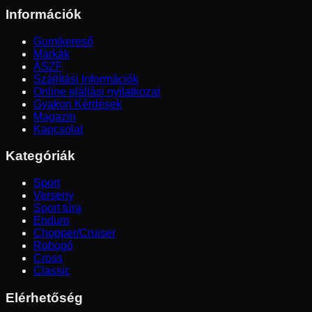
Információk
Gumikereső
Márkák
ÁSZF
Szállítási Információk
Online elállási nyilatkozat
Gyakori Kérdések
Magazin
Kapcsolat
Kategóriák
Sport
Verseny
Sport túra
Enduro
Chopper/Cruiser
Robogó
Cross
Classic
Elérhetőség