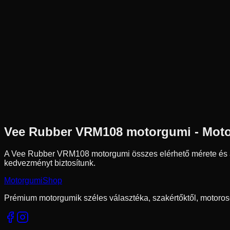
Új
Az ár 1 db gumiabroncsot tartalmaz
Vee Rubber
Külső raktár
3.50-8
45
J
Pozíció n.a.
Robogó
Tömlős
13 290 Ft
Vee Rubber
VRM108
motorgumi - Mot
A Vee Rubber VRM108 motorgumi összes elérhető mérete és
kedvezményt biztosítunk.
Motorgumi
Shop
Prémium motorgumik széles választéka, szakértőktől, motoros