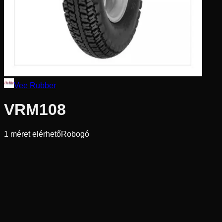
Vee Rubber
VRM108
1
méret elérhető
Robogó