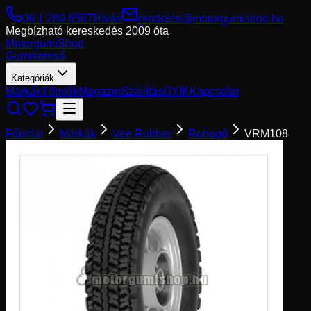
06 1 280 6567
Hívás
rendeles@motorgumishop.hu
Megbízható kereskedés
2009 óta
Motorgumi
Shop
Gumikereső
Kategóriák
Márkák
Tömlők
Magazin
Szállítás
GYIK
Kapcsolat
Főoldal
Márkák
Vee Rubber
Robogó
VRM108