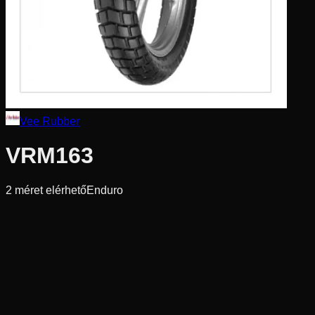
Vee Rubber
VRM163
2
méret elérhető
Enduro