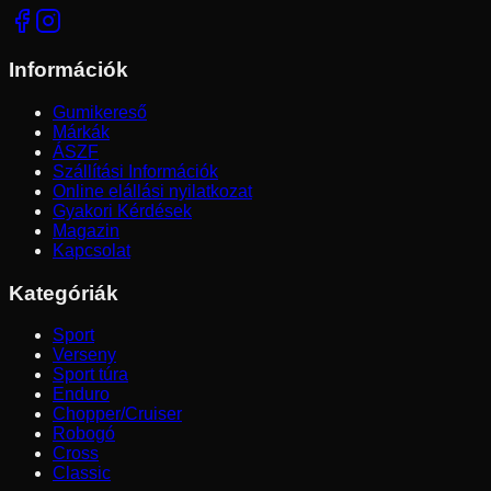
Információk
Gumikereső
Márkák
ÁSZF
Szállítási Információk
Online elállási nyilatkozat
Gyakori Kérdések
Magazin
Kapcsolat
Kategóriák
Sport
Verseny
Sport túra
Enduro
Chopper/Cruiser
Robogó
Cross
Classic