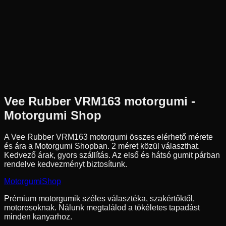
Az ár 1 db gumiabroncsot tartalmaz
Vee Rubber
Külső raktár
4.10-18
59
P
Pozíció n.a.
Enduro
Tömlős
24 390 Ft
Vee Rubber
VRM163
motorgumi -
Motorgumi Shop
A Vee Rubber VRM163 motorgumi összes elérhető mérete
és ára a Motorgumi Shopban.
2 méret közül választhat.
Kedvező árak, gyors szállítás. Az első és hátsó gumit párban
rendelve kedvezményt biztosítunk.
Motorgumi
Shop
Prémium motorgumik széles választéka, szakértőktől,
motorosoknak. Nálunk megtalálod a tökéletes tapadást
minden kanyarhoz.