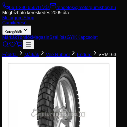
06 1 280 6567
Hívás
rendeles@motorgumishop.hu
Megbízható kereskedés
2009 óta
Motorgumi
Shop
Gumikereső
Kategóriák
Márkák
Tömlők
Magazin
Szállítás
GYIK
Kapcsolat
Főoldal
Márkák
Vee Rubber
Enduro
VRM163