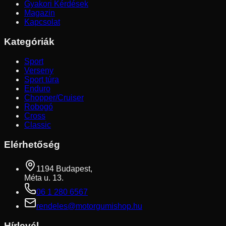
Gyakori Kérdések
Magazin
Kapcsolat
Kategóriák
Sport
Verseny
Sport túra
Enduro
Chopper/Cruiser
Robogó
Cross
Classic
Elérhetőség
1194 Budapest,
Méta u. 13.
06 1 280 6567
rendeles@motorgumishop.hu
Hírlevél