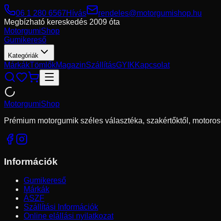
06 1 280 6567
Hívás
rendeles@motorgumishop.hu
Megbízható kereskedés
2009 óta
Motorgumi
Shop
Gumikereső
Kategóriák
Márkák
Tömlők
Magazin
Szállítás
GYIK
Kapcsolat
Motorgumi
Shop
Prémium motorgumik széles választéka, szakértőktől, motoros
Információk
Gumikereső
Márkák
ÁSZF
Szállítási Információk
Online elállási nyilatkozat