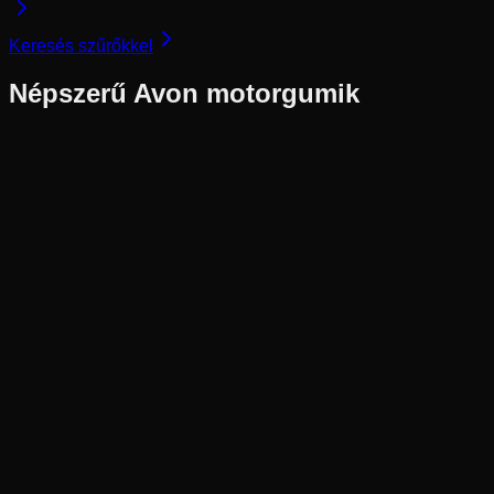
Keresés szűrőkkel
Népszerű
Avon
motorgumik
DOT
2022
Gyártás: 2022 — Akciós DOT készlet
Avon
Készleten