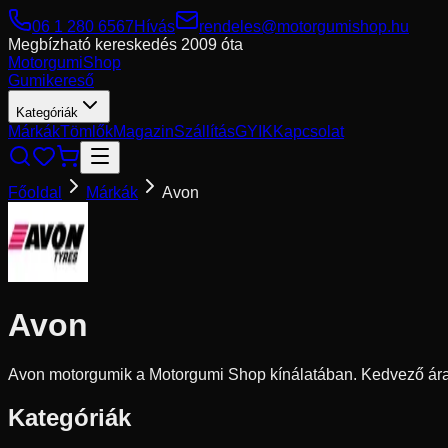
06 1 280 6567
Hívás
rendeles@motorgumishop.hu
Megbízható kereskedés
2009 óta
Motorgumi
Shop
Gumikereső
Kategóriák
Márkák
Tömlők
Magazin
Szállítás
GYIK
Kapcsolat
Főoldal
Márkák
Avon
Avon
Avon motorgumik a Motorgumi Shop kínálatában. Kedvező árak,
Kategóriák