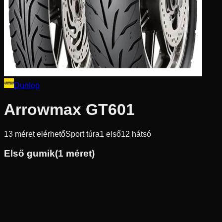
Dunlop
Arrowmax GT601
13
méret elérhető
Sport túra
1
első
12
hátsó
Első gumik
(
1
méret)