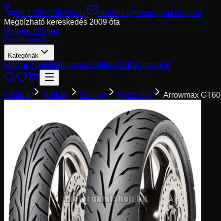
06 1 280 6567
Hívás
rendeles@motorgumishop.hu
Megbízható kereskedés
2009 óta
Motorgumi
Shop
Gumikereső
Kategóriák
Márkák
Tömlők
Magazin
Szállítás
GYIK
Kapcsolat
Főoldal
Márkák
Dunlop
Sport túra
Arrowmax GT60