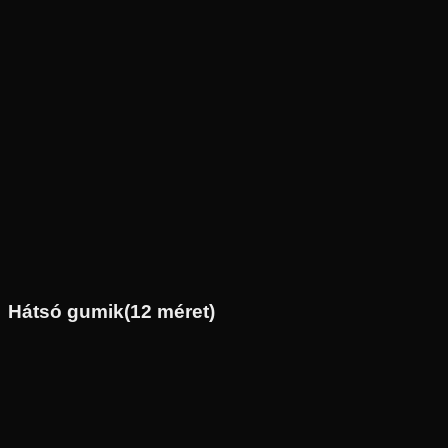
Új
Az ár 1 db gumiabroncsot tartalmaz
Dunlop
Nem elérhető
70/90-17
38
P
Első
Sport túra
Tömlő nélküli
23 790 Ft
Hátsó gumik
(
12
méret)