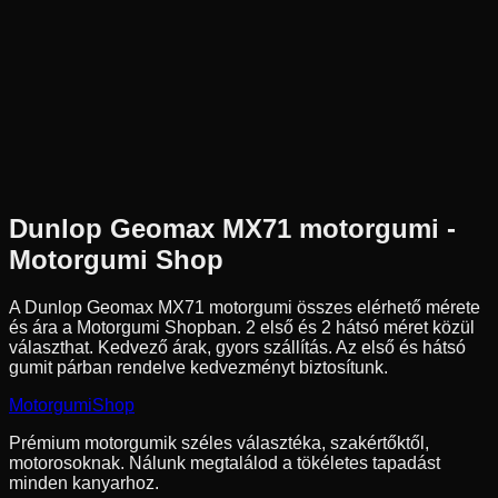
Az ár 1 db gumiabroncsot tartalmaz
Dunlop
Nem elérhető
120/80-19
63
M
Hátsó
Cross
Tömlős
35 290 Ft
Dunlop
Geomax MX71
motorgumi -
Motorgumi Shop
A Dunlop Geomax MX71 motorgumi összes elérhető mérete
és ára a Motorgumi Shopban.
2 első és 2 hátsó méret közül
választhat.
Kedvező árak, gyors szállítás. Az első és hátsó
gumit párban rendelve kedvezményt biztosítunk.
Motorgumi
Shop
Prémium motorgumik széles választéka, szakértőktől,
motorosoknak. Nálunk megtalálod a tökéletes tapadást
minden kanyarhoz.