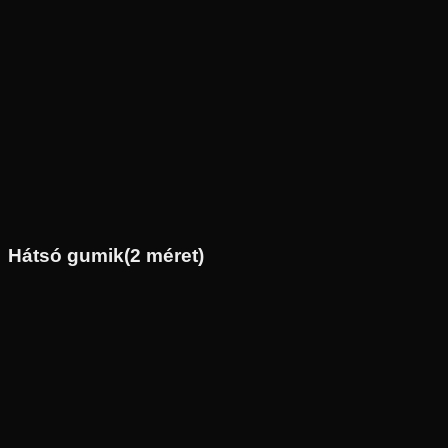
Új
Az ár 1 db gumiabroncsot tartalmaz
Dunlop
Nem elérhető
80/100-21
51
M
Első
Cross
Tömlős
30 890 Ft
Hátsó gumik
(
2
méret)