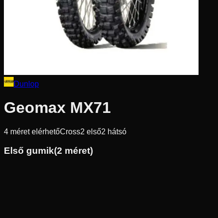
Dunlop
Geomax MX71
4
méret elérhető
Cross
2
első
2
hátsó
Első gumik
(
2
méret)