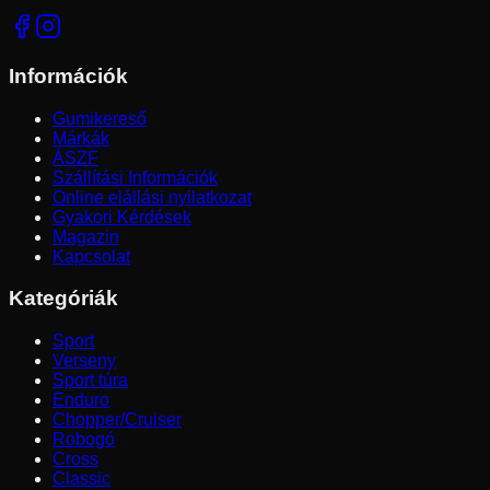
Információk
Gumikereső
Márkák
ÁSZF
Szállítási Információk
Online elállási nyilatkozat
Gyakori Kérdések
Magazin
Kapcsolat
Kategóriák
Sport
Verseny
Sport túra
Enduro
Chopper/Cruiser
Robogó
Cross
Classic