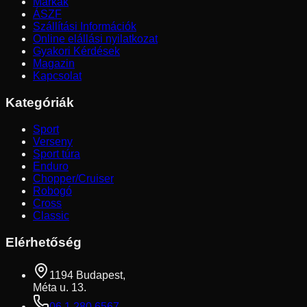
Márkák
ÁSZF
Szállítási Információk
Online elállási nyilatkozat
Gyakori Kérdések
Magazin
Kapcsolat
Kategóriák
Sport
Verseny
Sport túra
Enduro
Chopper/Cruiser
Robogó
Cross
Classic
Elérhetőség
1194 Budapest,
Méta u. 13.
06 1 280 6567