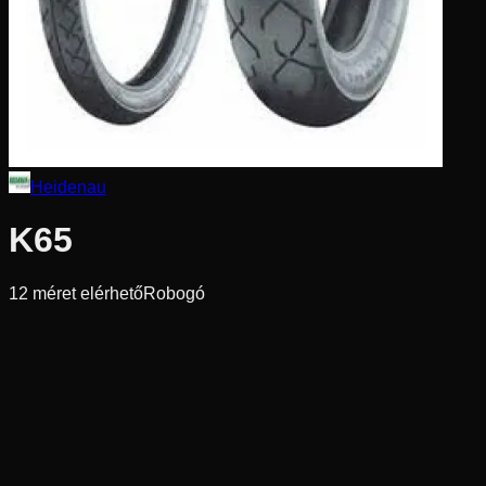
Heidenau
K65
12
méret elérhető
Robogó