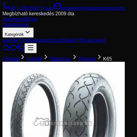
06 1 280 6567
Hívás
rendeles@motorgumishop.hu
Megbízható kereskedés
2009 óta
Motorgumi
Shop
Gumikereső
Kategóriák
Márkák
Tömlők
Magazin
Szállítás
GYIK
Kapcsolat
Főoldal
Márkák
Heidenau
Robogó
K65