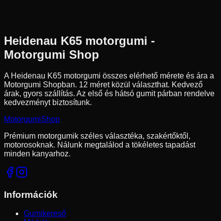
Pozíció n.a.
Robogó
Tömlő nélküli
77 290 Ft
Heidenau
K65
motorgumi -
Motorgumi Shop
A Heidenau K65 motorgumi összes elérhető mérete és ára a
Motorgumi Shopban.
12 méret közül választhat.
Kedvező
árak, gyors szállítás. Az első és hátsó gumit párban rendelve
kedvezményt biztosítunk.
Motorgumi
Shop
Prémium motorgumik széles választéka, szakértőktől,
motorosoknak. Nálunk megtalálod a tökéletes tapadást
minden kanyarhoz.
Információk
Gumikereső