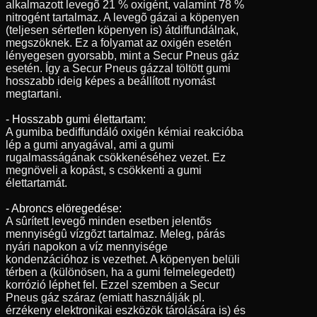
alkalmazott levegõ 21 % oxigént, valamint 78 %
nitrogént tartalmaz. A levegõ gázai a köpenyen
(teljesen sértetlen köpenyen is) átdiffundálnak,
megszöknek. Ez a folyamat az oxigén esetén
lényegesen gyorsabb, mint a Secur Pneus gáz
esetén. Így a Secur Pneus gázzal töltött gumi
hosszabb ideig képes a beállított nyomást
megtartani.
- Hosszabb gumi élettartam:
A gumiba bediffundáló oxigén kémiai reakcióba
lép a gumi anyagával, ami a gumi
rugalmasságának csökkenéséhez vezet. Ez
megnöveli a kopást, s csökkenti a gumi
élettartamát.
- Abroncs elöregedése:
A sûrített levegõ minden esetben jelentõs
mennyiségû vízgõzt tartalmaz. Meleg, párás
nyári napokon a víz mennyisége
kondenzációhoz is vezethet. A köpenyen belüli
térben a (különösen, ha a gumi felmelegedett)
korrózió léphet fel. Ezzel szemben a Secur
Pneus gáz száraz (emiatt használják pl.
érzékeny elektronikai eszközök tárolására is) és