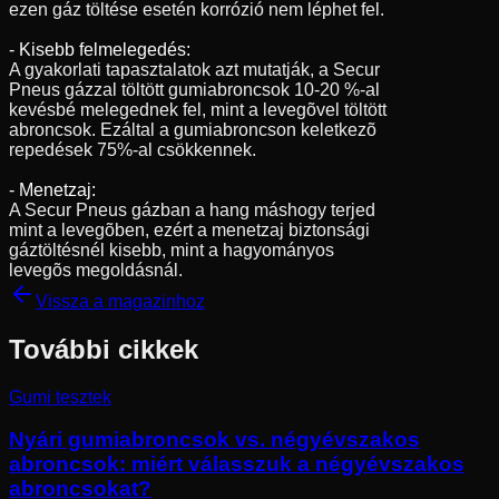
ezen gáz töltése esetén korrózió nem léphet fel.
- Kisebb felmelegedés:
A gyakorlati tapasztalatok azt mutatják, a Secur
Pneus gázzal töltött gumiabroncsok 10-20 %-al
kevésbé melegednek fel, mint a levegõvel töltött
abroncsok. Ezáltal a gumiabroncson keletkezõ
repedések 75%-al csökkennek.
- Menetzaj:
A Secur Pneus gázban a hang máshogy terjed
mint a levegõben, ezért a menetzaj biztonsági
gáztöltésnél kisebb, mint a hagyományos
levegõs megoldásnál.
Vissza a magazinhoz
További cikkek
Gumi tesztek
Nyári gumiabroncsok vs. négyévszakos
abroncsok: miért válasszuk a négyévszakos
abroncsokat?