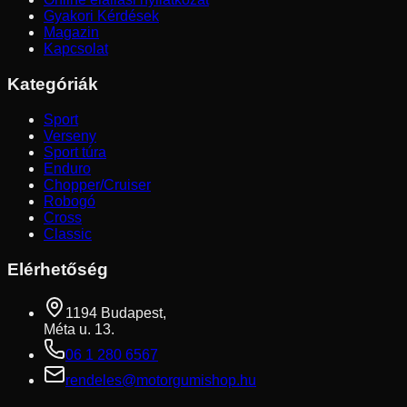
Gyakori Kérdések
Magazin
Kapcsolat
Kategóriák
Sport
Verseny
Sport túra
Enduro
Chopper/Cruiser
Robogó
Cross
Classic
Elérhetőség
1194 Budapest,
Méta u. 13.
06 1 280 6567
rendeles@motorgumishop.hu