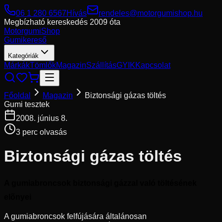
06 1 280 6567
Hívás
rendeles@motorgumishop.hu
Megbízható kereskedés
2009 óta
Motorgumi
Shop
Gumikereső
Kategóriák
Márkák
Tömlők
Magazin
Szállítás
GYIK
Kapcsolat
Főoldal
Magazin
Biztonsági gázas töltés
Gumi tesztek
2008. június 8.
3
perc olvasás
Biztonsági gázas töltés
A gumiabroncsok biztonsági gázzal való töltésének
elõnyei
A gumiabroncsok felfújására általánosan