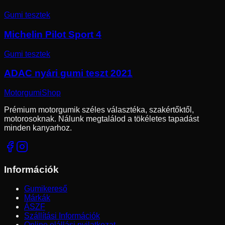
Gumi tesztek
Michelin Pilot Sport 4
Gumi tesztek
ADAC nyári gumi teszt 2021
Motorgumi
Shop
Prémium motorgumik széles választéka, szakértőktől,
motorosoknak. Nálunk megtalálod a tökéletes tapadást
minden kanyarhoz.
Információk
Gumikereső
Márkák
ÁSZF
Szállítási Információk
Online elállási nyilatkozat