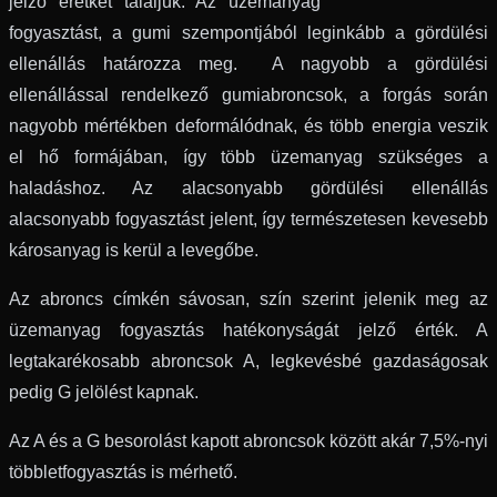
jelző érétket találjuk. Az üzemanyag
fogyasztást, a gumi szempontjából leginkább a gördülési
ellenállás határozza meg. A nagyobb a gördülési
ellenállással rendelkező gumiabroncsok, a forgás során
nagyobb mértékben deformálódnak, és több energia veszik
el hő formájában, így több üzemanyag szükséges a
haladáshoz. Az alacsonyabb gördülési ellenállás
alacsonyabb fogyasztást jelent, így természetesen kevesebb
károsanyag is kerül a levegőbe.
Az abroncs címkén sávosan, szín szerint jelenik meg az
üzemanyag fogyasztás hatékonyságát jelző érték. A
legtakarékosabb abroncsok A, legkevésbé gazdaságosak
pedig G jelölést kapnak.
Az A és a G besorolást kapott abroncsok között akár 7,5%-nyi
többletfogyasztás is mérhető.