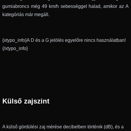
gumiabroncs még 49 km/h sebességgel halad, amikor az A
kategóriás már megáll.
{xtypo_info}A D és a G jelölés egyelőre nincs használatban!
{/xtypo_info}
Külső zajszint
A külső gördülési zaj mérése decibelben történik (dB), és a