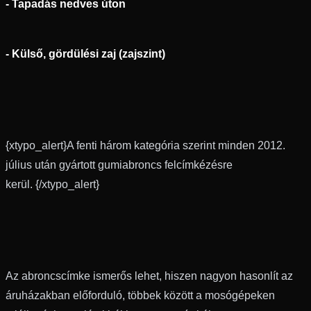
- Tapadás nedves úton
- Külső, gördülési zaj (zajszint)
{xtypo_alert}A fenti három kategória szerint minden 2012.
július után gyártott gumiabroncs felcímkézésre
kerül. {/xtypo_alert}
Az abroncscímke ismerős lehet, hiszen nagyon hasonlít az
áruházakban előforduló, többek között a mosógépeken