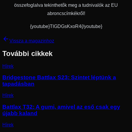
összefoglalva tekinthetők meg a tudnivalók az EU
abroncscímkékről!
{youtube}TlGDGsKxoR4{/youtube}
Vissza a magazinhoz
További cikkek
Hírek
Bridgestone Battlax S23: Szintet léptünk a
tapadásban
Hírek
Battlax T32: A gumi, amivel az eső csak egy
újabb kaland
Hírek