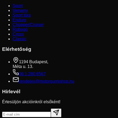
Sport
Verseny
Sport túra
Enduro
Chopper/Cruiser
Robogó
Cross
Classic
Elérhetőség
1194 Budapest,
Méta u. 13.
06 1 280 6567
rendeles@motorgumishop.hu
Hírlevél
Értesüljön akcióinkról elsőként!