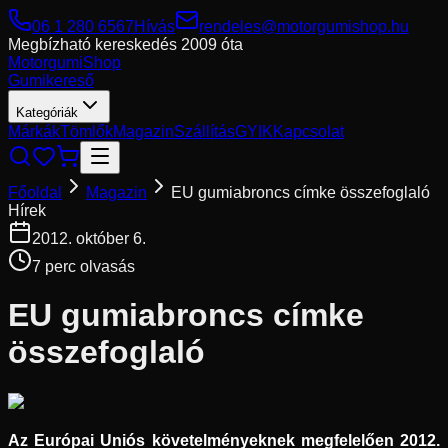
06 1 280 6567
Hívás
rendeles@motorgumishop.hu
Megbízható kereskedés
2009 óta
Motorgumi
Shop
Gumikereső
Kategóriák
Márkák
Tömlők
Magazin
Szállítás
GYIK
Kapcsolat
Főoldal
Magazin
EU gumiabroncs címke összefoglaló
Hírek
2012. október 6.
7
perc olvasás
EU gumiabroncs címke
összefoglaló
Az Európai Uniós követelményeknek megfelelően 2012.