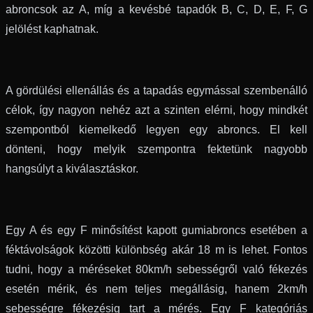
abroncsok az A, míg a kevésbé tapadók B, C, D, E, F, G
jelölést kaphatnak.
A gördülési ellenállás és a tapadás egymással szembenálló
célok, így nagyon nehéz azt a szinten elérni, hogy mindkét
szempontból kiemelkedő legyen egy abroncs. El kell
dönteni, hogy melyik szempontra fektetünk nagyobb
hangsúlyt a kiválasztáskor.
Egy A és egy F minősítést kapott gumiabroncs esetében a
féktávolságok közötti különbség akár 18 m is lehet. Fontos
tudni, hogy a méréseket 80km/h sebességről való fékezés
esetén mérik, és nem teljes megállásig, hanem 2km/h
sebességre fékezésig tart a mérés. Egy F kategóriás