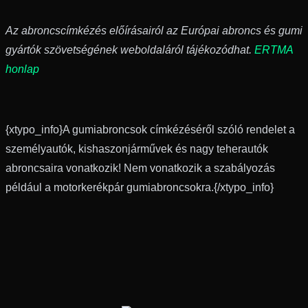
Az abroncscímkézés előírásairól az Európai abroncs és gumi
gyártók szövetségének weboldaláról tájékozódhat.
ERTMA
honlap
{xtypo_info}A gumiabroncsok címkézéséről szóló rendelet a
személyautók, kishaszonjárművek és nagy teherautók
abroncsaira vonatkozik! Nem vonatkozik a szabályozás
például a motorkerékpár gumiabroncsokra.{/xtypo_info}