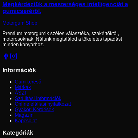
Megkérdeztük a mesterséges intelligenciát a
gumicseréről.
Motorgumi
Shop
Prémium motorgumik széles választéka, szakértőktől,
motorosoknak. Nálunk megtalálod a tökéletes tapadást
minden kanyarhoz.
Információk
Gumikereső
Márkák
ÁSZF
Szállítási Információk
Online elállási nyilatkozat
Gyakori Kérdések
Magazin
Kapcsolat
Kategóriák