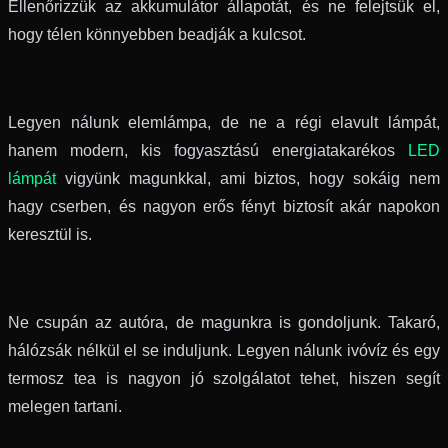
Ellenőrizzük az akkumulátor állapotát, és ne felejtsük el,
hogy télen könnyebben beadják a kulcsot.
Legyen nálunk elemlámpa, de ne a régi elavult lámpát,
hanem modern, kis fogyasztású energiatakarékos
LED
lámpát
vigyünk magunkkal, ami biztos, hogy sokáig nem
hagy cserben, és nagyon erős fényt biztosít akár napokon
keresztül is.
Ne csupán az autóra, de magunkra is gondoljunk. Takaró,
hálózsák nélkül el se induljunk. Legyen nálunk ivóvíz és egy
termosz tea is nagyon jó szolgálatot tehet, hiszen segít
melegen tartani.