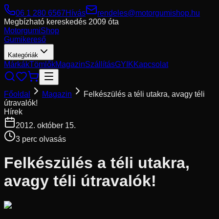
06 1 280 6567
Hívás
rendeles@motorgumishop.hu
Megbízható kereskedés
2009 óta
Motorgumi
Shop
Gumikereső
Kategóriák
Márkák
Tömlők
Magazin
Szállítás
GYIK
Kapcsolat
Főoldal
Magazin
Felkészülés a téli utakra, avagy téli
útravalók!
Hírek
2012. október 15.
3
perc olvasás
Felkészülés a téli utakra,
avagy téli útravalók!