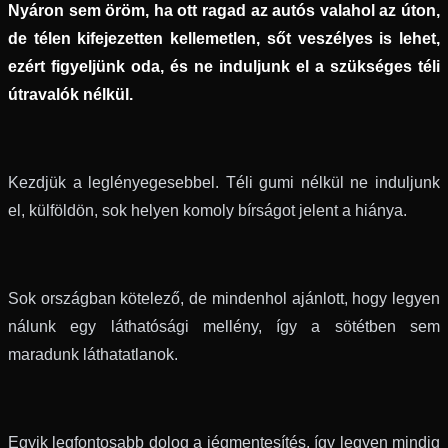
Nyáron sem öröm, ha ott ragad az autós valahol az úton,
de télen kifejezetten kellemetlen, sőt veszélyes is lehet,
ezért figyeljünk oda, és ne induljunk el a szükséges téli
útravalók nélkül.
Kezdjük a leglényegesebbel. Téli gumi nélkül ne induljunk
el, külföldön, sok helyen komoly bírságot jelent a hiánya.
Sok országban kötelező, de mindenhol ajánlott, hogy legyen
nálunk egy láthatósági mellény, így a sötétben sem
maradunk láthatatlanok.
Egyik legfontosabb dolog a jégmentesítés, így legyen mindig