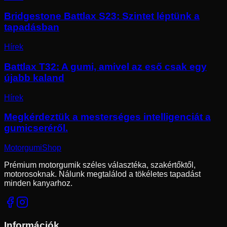
Bridgestone Battlax S23: Szintet léptünk a
tapadásban
Hírek
Battlax T32: A gumi, amivel az eső csak egy
újabb kaland
Hírek
Megkérdeztük a mesterséges intelligenciát a
gumicseréről.
Motorgumi
Shop
Prémium motorgumik széles választéka, szakértőktől,
motorosoknak. Nálunk megtalálod a tökéletes tapadást
minden kanyarhoz.
Információk