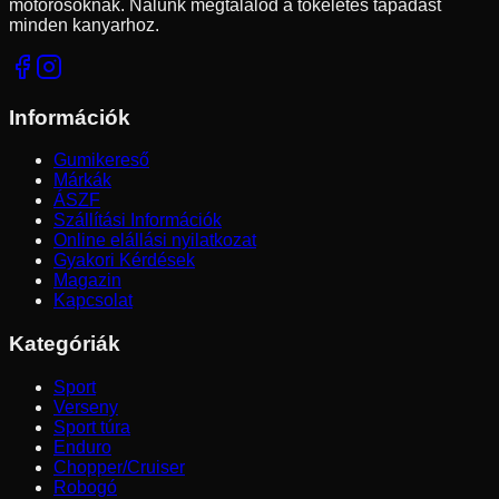
motorosoknak. Nálunk megtalálod a tökéletes tapadást
minden kanyarhoz.
Információk
Gumikereső
Márkák
ÁSZF
Szállítási Információk
Online elállási nyilatkozat
Gyakori Kérdések
Magazin
Kapcsolat
Kategóriák
Sport
Verseny
Sport túra
Enduro
Chopper/Cruiser
Robogó