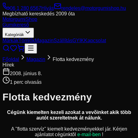
06 1 280 6567
Hívás
rendeles@motorgumishop.hu
Megbízható kereskedés
2009 óta
Motorgumi
Shop
Gumikereső
Kategóriák
Márkák
Tömlők
Magazin
Szállítás
GYIK
Kapcsolat
Főoldal
Magazin
Flotta kedvezmény
Hírek
2008. június 8.
1
perc olvasás
Flotta kedvezmény
Cégünk kiemelten kezeli azokat a vevõinket akik több
autót szereltetnek át nálunk.
A "flotta szervíz" kiemelt kedvezményekkel jár. Kérjen
ajánlatot cégünktõl
e-mail-ben
!