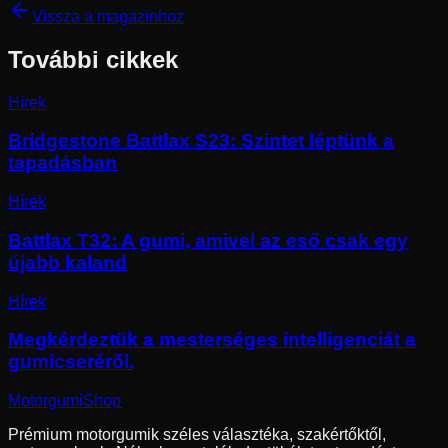
Vissza a magazinhoz
További cikkek
Hírek
Bridgestone Battlax S23: Szintet léptünk a
tapadásban
Hírek
Battlax T32: A gumi, amivel az eső csak egy
újabb kaland
Hírek
Megkérdeztük a mesterséges intelligenciát a
gumicseréről.
Motorgumi
Shop
Prémium motorgumik széles választéka, szakértőktől,