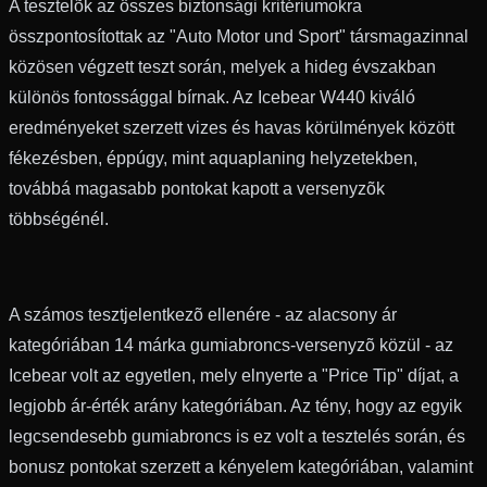
A tesztelõk az összes biztonsági kritériumokra
összpontosítottak az "Auto Motor und Sport" társmagazinnal
közösen végzett teszt során, melyek a hideg évszakban
különös fontossággal bírnak. Az Icebear W440 kiváló
eredményeket szerzett vizes és havas körülmények között
fékezésben, éppúgy, mint aquaplaning helyzetekben,
továbbá magasabb pontokat kapott a versenyzõk
többségénél.
A számos tesztjelentkezõ ellenére - az alacsony ár
kategóriában 14 márka gumiabroncs-versenyzõ közül - az
Icebear volt az egyetlen, mely elnyerte a "Price Tip" díjat, a
legjobb ár-érték arány kategóriában. Az tény, hogy az egyik
legcsendesebb gumiabroncs is ez volt a tesztelés során, és
bonusz pontokat szerzett a kényelem kategóriában, valamint