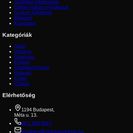
Szállítási Információk
Online elállási nyilatkozat
Gyakori Kérdések
Magazin
Kapcsolat
Kategóriák
Sport
Verseny
Sport túra
Enduro
Chopper/Cruiser
Robogó
Cross
Classic
Elérhetőség
1194 Budapest,
Méta u. 13.
06 1 280 6567
rendeles@motorgumishop.hu