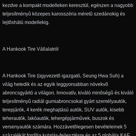
kezdve a kompakt modelleken keresztül, egészen a nagyobb
teljesítményû közepes karosszéria méretû szedánokig és
lejtõshátú modellekig.
A Hankook Tire Vállalatról
A Hankook Tire (ügyvezetõ igazgató, Seung Hwa Suh) a
világ hetedik és az egyik leggyorsabban növekvõ
abroncsgyártó a világon. Innovatív, kiváló minõségû és kiváló
teljesítményû radiál gumiabroncsokat gyárt személyautók,
terepjárók, 4 kerék meghajtású autók, SUV autók, kisebb
teherautók, lakóautók, tehergépjármûvek, buszok és
versenyautók számára. Hozzávetõlegesen bevételeinek 5
százalékát fordítja kutatás-fejlesztésre és az 5 globális K&F