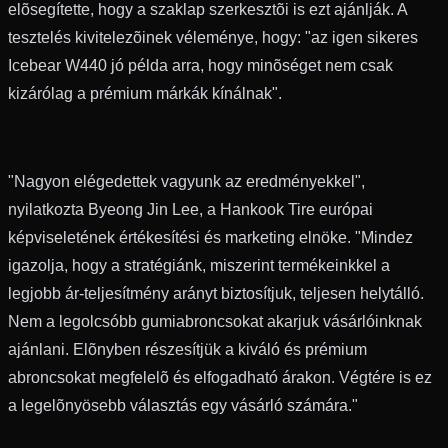
elõsegítette, hogy a szaklap szerkesztõi is ezt ajánlják. A
tesztelés kivitelezõinek véleménye, hogy: "az igen sikeres
Icebear W440 jó példa arra, hogy minõséget nem csak
kizárólag a prémium márkák kínálnak".
"Nagyon elégedettek vagyunk az eredményekkel",
nyilatkozta Byeong Jin Lee, a Hankook Tire európai
képviseletének értékesítési és marketing elnöke. "Mindez
igazolja, hogy a stratégiánk, miszerint termékeinkkel a
legjobb ár-teljesítmény arányt biztosítjuk, teljesen helytálló.
Nem a legolcsóbb gumiabroncsokat akarjuk vásárlóinknak
ajánlani. Elõnyben részesítjük a kiváló és prémium
abroncsokat megfelelõ és elfogadható árakon. Végtére is ez
a legelõnyösebb választás egy vásárló számára."