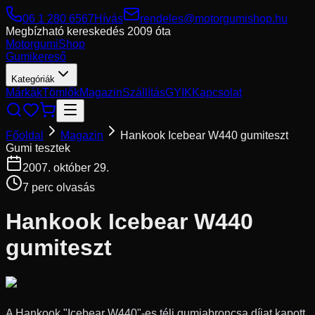
06 1 280 6567
Hívás
rendeles@motorgumishop.hu
Megbízható kereskedés
2009 óta
Motorgumi
Shop
Gumikereső
Kategóriák
Márkák
Tömlők
Magazin
Szállítás
GYIK
Kapcsolat
Főoldal
Magazin
Hankook Icebear W440 gumiteszt
Gumi tesztek
2007. október 29.
7
perc olvasás
Hankook Icebear W440
gumiteszt
A Hankook "Icebear W440"-es téli gumiabroncsa díjat kapott