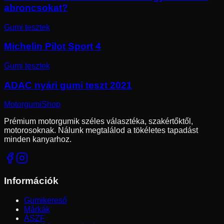
abroncsokat?
Gumi tesztek
Michelin Pilot Sport 4
Gumi tesztek
ADAC nyári gumi teszt 2021
Motorgumi
Shop
Prémium motorgumik széles választéka, szakértőktől,
motorosoknak. Nálunk megtalálod a tökéletes tapadást
minden kanyarhoz.
Információk
Gumikereső
Márkák
ÁSZF