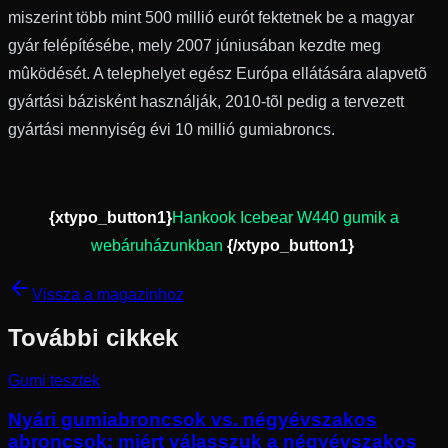
miszerint több mint 500 millió eurót fektetnek be a magyar
gyár felépítésébe, mely 2007 júniusában kezdte meg
mûködését. A telephelyet egész Európa ellátására alapvetõ
gyártási bázisként használják, 2010-tõl pedig a tervezett
gyártási mennyiség évi 10 millió gumiabroncs.
{xtypo_button1}
Hankook Icebear W440 gumik a
webáruházunkban
{/xtypo_button1}
Vissza a magazinhoz
További cikkek
Gumi tesztek
Nyári gumiabroncsok vs. négyévszakos
abroncsok: miért válasszuk a négyévszakos