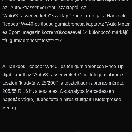
az "Auto/Strassenverkehr" szaklaptól.Az
"Auto/Strassenverkehr" szaklap "Price Tip" díját a Hankook
"Icebear W440-es típusú gumiabroncsa kapta.Az "Auto Motor
és Sport" magazin közremûködésével 14 különbözõ márkájú
téli gumiabroncsot teszteltek
A Hankook "Icebear W440"-es téli gumiabroncsa Price Tip
díjat kapott az "Auto/Strassenverkehr"-tõl, téli gumiabroncs
teszten (kiadvány: 25/2007, a tesztelt gumiabroncs mérete:
205/55 R 16 H, a tesztelést C-osztályos Mercedeszen
hajtották végre), tudósította a híres stuttgart-i Motorpresse-
Verlag.