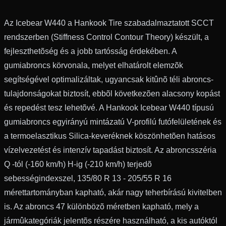
Az Icebear W440 a Hankook Tire szabadalmaztatott SCCT
rendszerben (Stiffness Control Contour Theory) készült, a
fejleszthetõség és a jobb tartósság érdekében. A
gumiabroncs körvonala, melyet elhatárolt elemzõk
segítségével optimalizáltak, ugyancsak kitûnõ téli abroncs-
tulajdonságokat biztosít, ebbõl következõen alacsony kopást
és repedést tesz lehetõvé. A Hankook Icebear W440 típusú
gumiabroncs egyirányú mintázatú V-profilú futófelületének és
a termoelasztikus Silica-keveréknek köszönhetõen hatásos
vízelvezetést és intenzív tapadást biztosít. Az abroncsszéria
Q -tól (-160 km/h) H-ig (-210 km/h) terjedõ
sebességindexszel, 135/80 R 13 - 205/55 R 16
mérettartományban kapható, akár nagy teherbírású kivitelben
is. Az abroncs 47 különbözõ méretben kapható, mely a
jármûkategóriák jelentõs részére használható, a kis autóktól