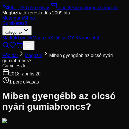
06 1 280 6567
Hívás
rendeles@motorgumishop.hu
Megbízható kereskedés
2009 óta
Motorgumi
Shop
Gumikereső
Kategóriák
Márkák
Tömlők
Magazin
Szállítás
GYIK
Kapcsolat
Főoldal
Magazin
Miben gyengébb az olcsó nyári
gumiabroncs?
Gumi tesztek
2018. április 20.
1
perc olvasás
Miben gyengébb az olcsó
nyári gumiabroncs?