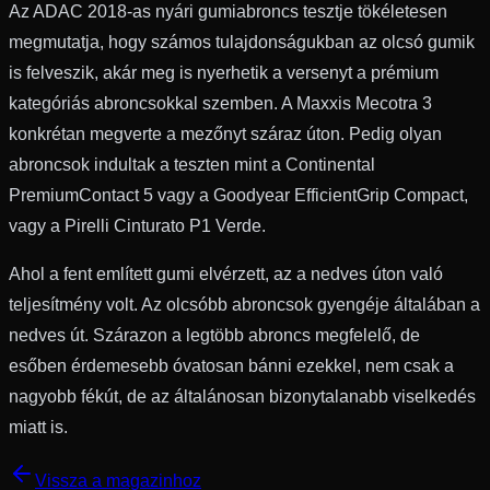
Az ADAC 2018-as nyári gumiabroncs tesztje tökéletesen
megmutatja, hogy számos tulajdonságukban az olcsó gumik
is felveszik, akár meg is nyerhetik a versenyt a prémium
kategóriás abroncsokkal szemben. A Maxxis Mecotra 3
konkrétan megverte a mezőnyt száraz úton. Pedig olyan
abroncsok indultak a teszten mint a Continental
PremiumContact 5 vagy a Goodyear EfficientGrip Compact,
vagy a Pirelli Cinturato P1 Verde.
Ahol a fent említett gumi elvérzett, az a nedves úton való
teljesítmény volt. Az olcsóbb abroncsok gyengéje általában a
nedves út. Szárazon a legtöbb abroncs megfelelő, de
esőben érdemesebb óvatosan bánni ezekkel, nem csak a
nagyobb fékút, de az általánosan bizonytalanabb viselkedés
miatt is.
Vissza a magazinhoz