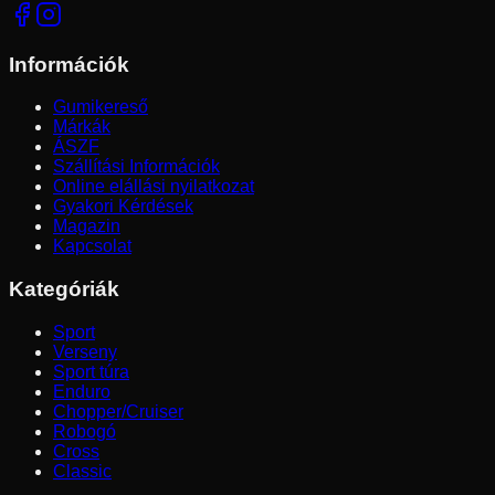
Információk
Gumikereső
Márkák
ÁSZF
Szállítási Információk
Online elállási nyilatkozat
Gyakori Kérdések
Magazin
Kapcsolat
Kategóriák
Sport
Verseny
Sport túra
Enduro
Chopper/Cruiser
Robogó
Cross
Classic