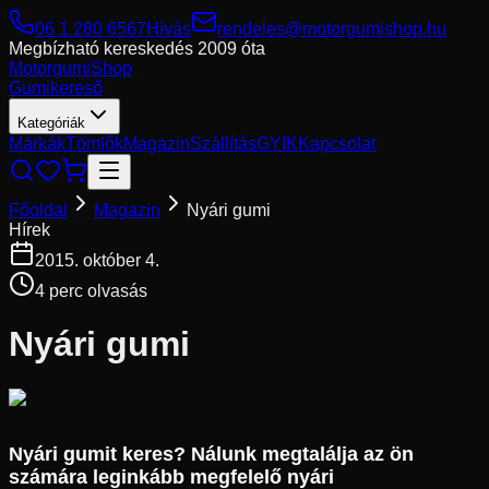
06 1 280 6567
Hívás
rendeles@motorgumishop.hu
Megbízható kereskedés
2009 óta
Motorgumi
Shop
Gumikereső
Kategóriák
Márkák
Tömlők
Magazin
Szállítás
GYIK
Kapcsolat
Főoldal
Magazin
Nyári gumi
Hírek
2015. október 4.
4
perc olvasás
Nyári gumi
Nyári gumit
keres? Nálunk megtalálja az ön
számára leginkább megfelelő nyári