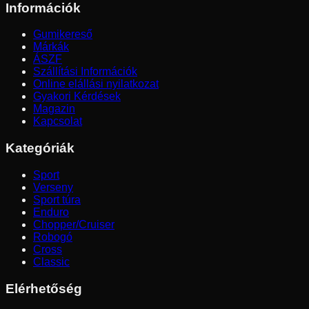
Információk
Gumikereső
Márkák
ÁSZF
Szállítási Információk
Online elállási nyilatkozat
Gyakori Kérdések
Magazin
Kapcsolat
Kategóriák
Sport
Verseny
Sport túra
Enduro
Chopper/Cruiser
Robogó
Cross
Classic
Elérhetőség