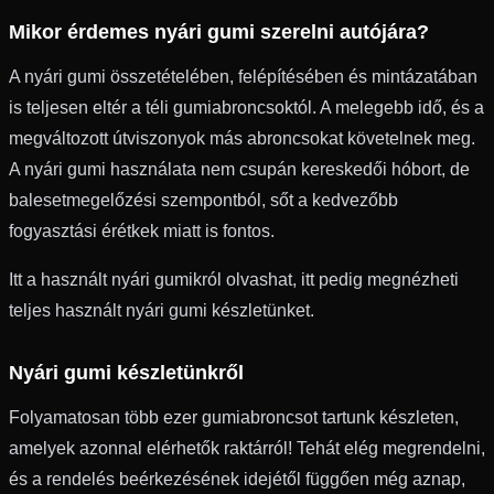
Mikor érdemes nyári gumi szerelni autójára?
A nyári gumi összetételében, felépítésében és mintázatában
is teljesen eltér a téli gumiabroncsoktól. A melegebb idő, és a
megváltozott útviszonyok más abroncsokat követelnek meg.
A nyári gumi használata nem csupán kereskedői hóbort, de
balesetmegelőzési szempontból, sőt a kedvezőbb
fogyasztási érétkek miatt is fontos.
Itt a használt nyári gumikról olvashat, itt pedig megnézheti
teljes használt nyári gumi készletünket.
Nyári gumi készletünkről
Folyamatosan több ezer gumiabroncsot tartunk készleten,
amelyek azonnal elérhetők raktárról! Tehát elég megrendelni,
és a rendelés beérkezésének idejétől függően még aznap,