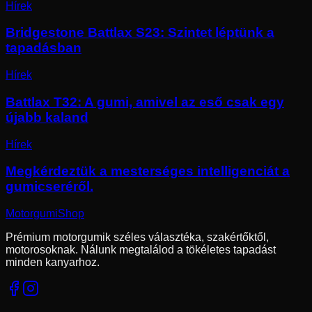
Hírek
Bridgestone Battlax S23: Szintet léptünk a
tapadásban
Hírek
Battlax T32: A gumi, amivel az eső csak egy
újabb kaland
Hírek
Megkérdeztük a mesterséges intelligenciát a
gumicseréről.
Motorgumi
Shop
Prémium motorgumik széles választéka, szakértőktől,
motorosoknak. Nálunk megtalálod a tökéletes tapadást
minden kanyarhoz.