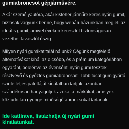
gumiabroncsot gépjárművére.
Akár személyautóra, akár kisteher járműre keres nyári gumit,
biztosak vagyunk benne, hogy webáruházunkban megleli az
ideális gumit, amivel éveken keresztül biztonságosan
vezethet tavasztól őszig.
Milyen nyári gumikat talál nálunk? Cégünk megfelelő
alternatívákat kínál az olcsóbb, és a prémium kategóriában
egyaránt, beleértve az évenkénti nyári gumi tesztek
résztvevő és győztes gumiabroncsait. Több tucat gumigyártó
szinte teljes palettáját kínálatban tartjuk, azonban
szándékosan hanyagoljuk azokat a márkákat, amelyek
köztudottan gyenge minőségű abroncsokat tartanak.
Ide kattintva, listázhatja új nyári gumi
kínálatunkat.