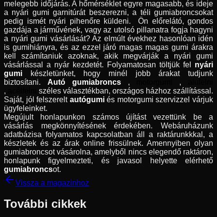
melegebb időjárás. A hőmérséklet egyre magasabb, és ideje
a nyári gumi garnitúrát beszerezni, a téli gumiabroncsokat
pedig ismét nyári pihenőre küldeni. Ön előrelátó, gondos
gazdája a járművének, vagy az utolsó pillanatra fogja hagyni
a nyári gumi vásárlását? Az elmúlt évekhez hasonlóan idén
is gumihiányra, és az ezzel járó magas magas gumi árakra
kell számítaniuk azoknak, akik megvárják a nyári gumi
vásárlással a nyár kezdetét. Folyamatosan töltjük fel
nyári
gumi
készletünket, hogy minél jobb árakat tudjunk
biztosítani.
Autó gumiabroncs
,
motorgumi
,
alufelni
,
acélfelni
széles választékban, országos házhoz szállítással.
Saját, jól felszerelt
autógumi
és motorgumi szervizzel várjuk
ügyfeleinket.
Megújult honlapunkon számos újítást vezettünk be a
vásárlás megkönnyítésének érdekében. Webáruházunk
adatbázisa folyamatos kapcsolatban áll a raktárunkkkal, a
készletek és az árak online frissülnek. Amennyiben olyan
gumiabroncsot vásárolna, amelyből nincs elegendő raktáron,
honlapunk figyelmezteti, és javasol helyette elérhető
gumiabroncs
ot.
Vissza a magazinhoz
További cikkek