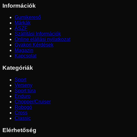
Információk
Gumikereső
Márkák
ÁSZF
Szállítási Információk
Online elállási nyilatkozat
Gyakori Kérdések
Magazin
Kapcsolat
Kategóriák
Sport
Verseny
Sport túra
Enduro
Chopper/Cruiser
Robogó
Cross
Classic
Elérhetőség