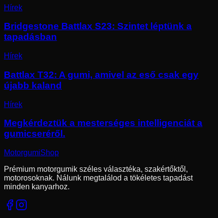
Hírek
Bridgestone Battlax S23: Szintet léptünk a
tapadásban
Hírek
Battlax T32: A gumi, amivel az eső csak egy
újabb kaland
Hírek
Megkérdeztük a mesterséges intelligenciát a
gumicseréről.
Motorgumi
Shop
Prémium motorgumik széles választéka, szakértőktől,
motorosoknak. Nálunk megtalálod a tökéletes tapadást
minden kanyarhoz.