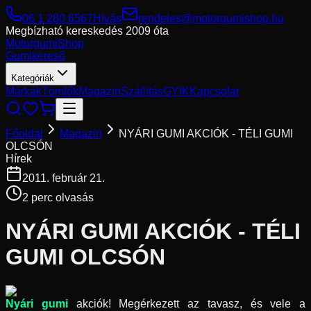
06 1 280 6567
Hívás
rendeles@motorgumishop.hu
Megbízható kereskedés
2009 óta
Motorgumi
Shop
Gumikereső
Kategóriák
Márkák
Tömlők
Magazin
Szállítás
GYIK
Kapcsolat
Főoldal
Magazin
NYÁRI GUMI AKCIÓK - TÉLI GUMI
OLCSÓN
Hírek
2011. február 21.
2
perc olvasás
NYÁRI GUMI AKCIÓK - TÉLI
GUMI OLCSÓN
Nyári gumi
akciók! Megérkezett az tavasz, és vele a