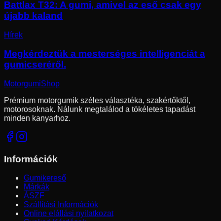
Battlax T32: A gumi, amivel az eső csak egy
újabb kaland
Hírek
Megkérdeztük a mesterséges intelligenciát a
gumicseréről.
Motorgumi
Shop
Prémium motorgumik széles választéka, szakértőktől,
motorosoknak. Nálunk megtalálod a tökéletes tapadást
minden kanyarhoz.
Információk
Gumikereső
Márkák
ÁSZF
Szállítási Információk
Online elállási nyilatkozat