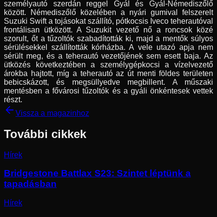
személyautó szerdán reggel Gyál és Gyál-Némediszőlő
között. Némediszőlő közelében a nyári gumival felszerelt
Suzuki Swift a tojásokat szállító, pótkocsis Iveco teherautóval
frontálisan ütközött. A Suzukit vezető nő a roncsok közé
szorult, őt a tűzoltók szabadították ki, majd a mentők súlyos
sérülésekkel szállították kórházba. A vele utazó apja nem
sérült meg, és a teherautó vezetőjének sem esett baja. Az
ütközés következtében a személygépkocsi a vízelvezető
árokba hajtott, míg a teherautó az út menti földes területen
bebicskázott, és megsüllyedve megbillent. A műszaki
mentésben a fővárosi tűzoltók és a gyáli önkéntesek vettek
részt.
Vissza a magazinhoz
További cikkek
Hírek
Bridgestone Battlax S23: Szintet léptünk a
tapadásban
Hírek