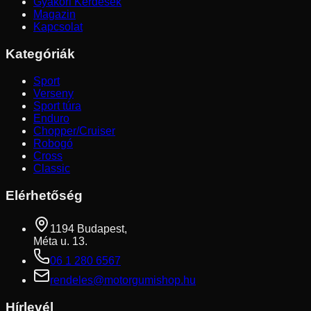
Gyakori Kérdések
Magazin
Kapcsolat
Kategóriák
Sport
Verseny
Sport túra
Enduro
Chopper/Cruiser
Robogó
Cross
Classic
Elérhetőség
1194 Budapest,
Méta u. 13.
06 1 280 6567
rendeles@motorgumishop.hu
Hírlevél