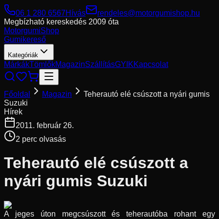
06 1 280 6567
Hívás
rendeles@motorgumishop.hu
Megbízható kereskedés
2009 óta
Motorgumi
Shop
Gumikereső
Kategóriák
Márkák
Tömlők
Magazin
Szállítás
GYIK
Kapcsolat
Főoldal
Magazin
Teherautó elé csúszott a nyári gumis
Suzuki
Hírek
2011. február 26.
2
perc olvasás
Teherautó elé csúszott a
nyári gumis Suzuki
A jeges úton megcsúszott és teherautóba rohant egy