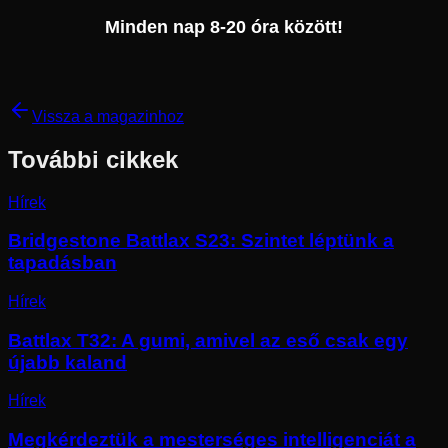
Minden nap 8-20 óra között!
Vissza a magazinhoz
További cikkek
Hírek
Bridgestone Battlax S23: Szintet léptünk a
tapadásban
Hírek
Battlax T32: A gumi, amivel az eső csak egy
újabb kaland
Hírek
Megkérdeztük a mesterséges intelligenciát a