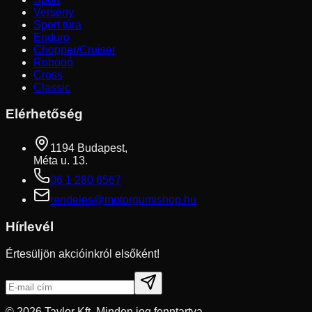
Verseny
Sport túra
Enduro
Chopper/Cruiser
Robogó
Cross
Classic
Elérhetőség
1194 Budapest,
Méta u. 13.
06 1 280 6567
rendeles@motorgumishop.hu
Hírlevél
Értesüljön akcióinkról elsőként!
©
2026
Taylor Kft. Minden jog fenntartva.