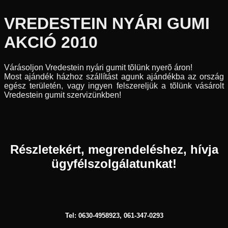
VREDESTEIN NYÁRI GUMI
AKCIÓ 2010
Várásoljon Vredestein nyári gumit tõlünk nyerõ áron!
Most ajándék házhoz szállítást agunk ajándékba az ország
egész területén, vagy ingyen felszereljük a tõlünk vásárolt
Vredestein gumit szervizünkben!
Részletekért, megrendeléshez, hívja
ügyfélszolgálatunkat!
Tel: 0630-4958923, 061-347-0293