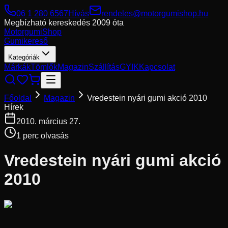
06 1 280 6567
Hívás
rendeles@motorgumishop.hu
Megbízható kereskedés
2009 óta
Motorgumi
Shop
Gumikereső
Kategóriák
Márkák
Tömlők
Magazin
Szállítás
GYIK
Kapcsolat
Főoldal
Magazin
Vredestein nyári gumi akció 2010
Hírek
2010. március 27.
1
perc olvasás
Vredestein nyári gumi akció
2010