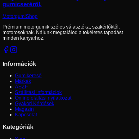
gumicseréről.
Motorgumi
Shop
Prémium motorgumik széles választéka, szakértőktől,
motorosoknak. Nálunk megtalálod a tökéletes tapadást
minden kanyarhoz.
Információk
Gumikereső
Márkák
ÁSZF
Szállítási Információk
Online elállási nyilatkozat
Gyakori Kérdések
Magazin
Kapcsolat
Kategóriák
Sport