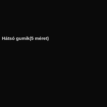
110/80R19
59
V
Első
Enduro
Tömlő nélküli
54 390 Ft
Hátsó gumik
(
5
méret)
Új
Az ár 1 db gumiabroncsot tartalmaz
Michelin
Külső raktár