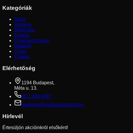
Kategóriák
Sport
Verseny
Sport túra
Enduro
Chopper/Cruiser
Robogó
Cross
Classic
Elérhetőség
1194 Budapest,
Méta u. 13.
06 1 280 6567
rendeles@motorgumishop.hu
Hírlevél
Értesüljön akcióinkról elsőként!