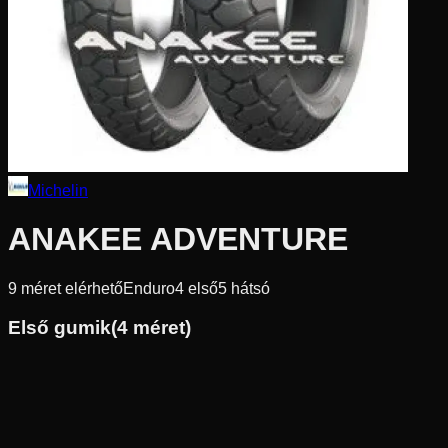
Michelin
ANAKEE ADVENTURE
9
méret elérhető
Enduro
4
első
5
hátsó
Első gumik
(
4
méret)