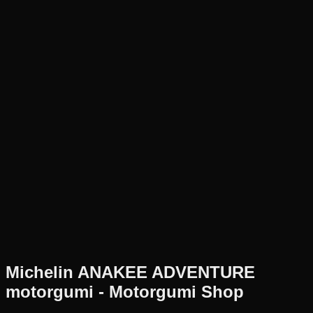
Új
Az ár 1 db gumiabroncsot tartalmaz
Michelin
Külső raktár
140/80R17
69
H
Hátsó
Enduro
Tömlő nélküli
69 390 Ft
Michelin
ANAKEE ADVENTURE
motorgumi - Motorgumi Shop