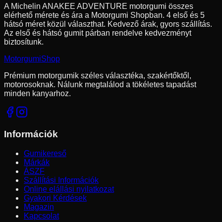
A Michelin ANAKEE ADVENTURE motorgumi összes
elérhető mérete és ára a Motorgumi Shopban.
4 első és 5
hátsó méret közül választhat.
Kedvező árak, gyors szállítás.
Az első és hátsó gumit párban rendelve kedvezményt
biztosítunk.
Motorgumi
Shop
Prémium motorgumik széles választéka, szakértőktől,
motorosoknak. Nálunk megtalálod a tökéletes tapadást
minden kanyarhoz.
Információk
Gumikereső
Márkák
ÁSZF
Szállítási Információk
Online elállási nyilatkozat
Gyakori Kérdések
Magazin
Kapcsolat