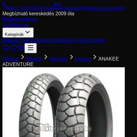
06 1 280 6567
Hívás
rendeles@motorgumishop.hu
Megbízható kereskedés
2009 óta
Motorgumi
Shop
Gumikereső
Kategóriák
Márkák
Tömlők
Magazin
Szállítás
GYIK
Kapcsolat
Főoldal
Márkák
Michelin
Enduro
ANAKEE
ADVENTURE