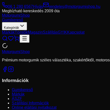
06 1 280 6567
Hívás
rendeles@motorgumishop.hu
Megbízható kereskedés
2009 óta
Motorgumi
Shop
Gumikereső
Kategóriák
Márkák
Tömlők
Magazin
Szállítás
GYIK
Kapcsolat
Motorgumi
Shop
Prémium motorgumik széles választéka, szakértőktől, motoros
Információk
Gumikereső
Márkák
ÁSZF
Szállítási Információk
Online elállási nyilatkozat