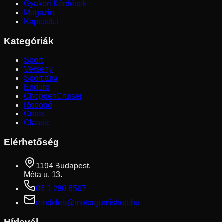
Gyakori Kérdések
Magazin
Kapcsolat
Kategóriák
Sport
Verseny
Sport túra
Enduro
Chopper/Cruiser
Robogó
Cross
Classic
Elérhetőség
1194 Budapest,
Méta u. 13.
06 1 280 6567
rendeles@motorgumishop.hu
Hírlevél