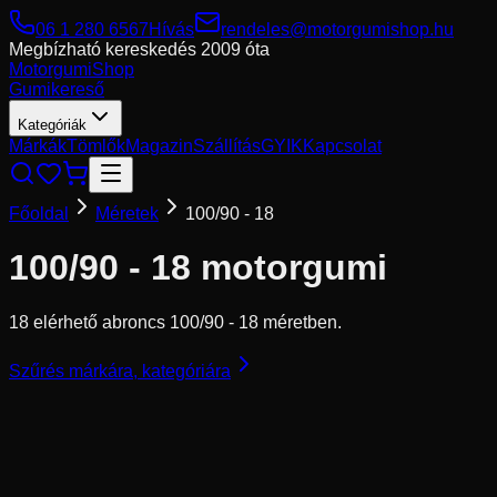
06 1 280 6567
Hívás
rendeles@motorgumishop.hu
Megbízható kereskedés
2009 óta
Motorgumi
Shop
Gumikereső
Kategóriák
Márkák
Tömlők
Magazin
Szállítás
GYIK
Kapcsolat
Főoldal
Méretek
100/90 - 18
100/90 - 18
motorgumi
18 elérhető abroncs 100/90 - 18 méretben.
Szűrés márkára, kategóriára