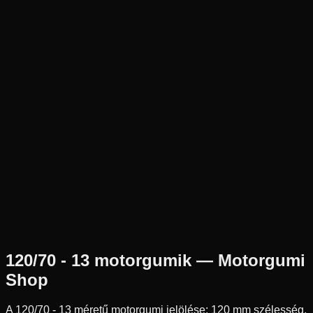
Új
Az ár 1 db gumiabroncsot tartalmaz
Heidenau
Külső raktár
120/70-13
53
P
Pozíció n.a.
Robogó
Tömlő nélküli
27 390 Ft
120/70 - 13
motorgumik — Motorgumi
Shop
A
120/70 - 13
méretű motorgumi jelölése:
120
mm szélesség,