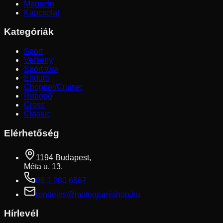
Magazin
Kapcsolat
Kategóriák
Sport
Verseny
Sport túra
Enduro
Chopper/Cruiser
Robogó
Cross
Classic
Elérhetőség
1194 Budapest,
Méta u. 13.
06 1 280 6567
rendeles@motorgumishop.hu
Hírlevél