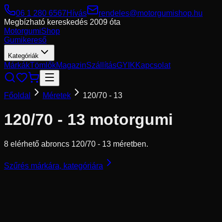
06 1 280 6567
Hívás
rendeles@motorgumishop.hu
Megbízható kereskedés
2009 óta
Motorgumi
Shop
Gumikereső
Kategóriák
Márkák
Tömlők
Magazin
Szállítás
GYIK
Kapcsolat
Főoldal
Méretek
120/70 - 13
120/70 - 13
motorgumi
8 elérhető abroncs 120/70 - 13 méretben.
Szűrés márkára, kategóriára