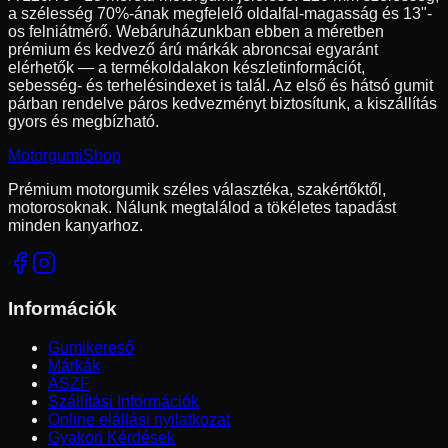
a szélesség
70
%-ának megfelelő oldalfal-magasság és
13
"-
os felniátmérő. Webáruházunkban ebben a méretben
prémium és kedvező árú márkák abroncsai egyaránt
elérhetők — a termékoldalakon készletinformációt,
sebesség- és terhelésindexet is talál. Az első és hátsó gumit
párban rendelve páros kedvezményt biztosítunk, a kiszállítás
gyors és megbízható.
Motorgumi
Shop
Prémium motorgumik széles választéka, szakértőktől,
motorosoknak. Nálunk megtalálod a tökéletes tapadást
minden kanyarhoz.
Információk
Gumikereső
Márkák
ÁSZF
Szállítási Információk
Online elállási nyilatkozat
Gyakori Kérdések