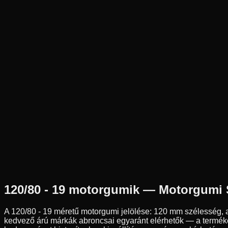
Új
Az ár 1 db gumiabroncsot tartalmaz
Dunlop
Külső raktár
120/80-19
63
M
Hátsó
Cross
Tömlős
46 890 Ft
120/80 - 19
motorgumik — Motorgumi
A
120/80 - 19
méretű motorgumi jelölése:
120
mm szélesség, 
kedvező árú márkák abroncsai egyaránt elérhetők — a termékol