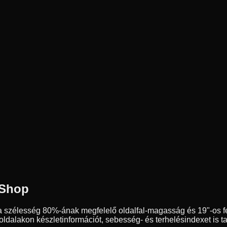
 Shop
a szélesség
80
%-ának megfelelő oldalfal-magasság és
19
"-os 
dalakon készletinformációt, sebesség- és terhelésindexet is ta