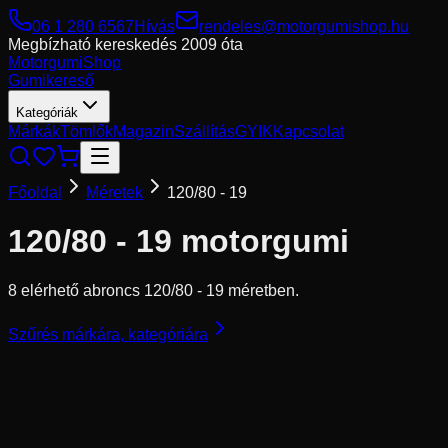
06 1 280 6567
Hívás
rendeles@motorgumishop.hu
Megbízható kereskedés
2009 óta
Motorgumi
Shop
Gumikereső
Kategóriák
Márkák
Tömlők
Magazin
Szállítás
GYIK
Kapcsolat
Főoldal
Méretek
120/80 - 19
120/80 - 19
motorgumi
8 elérhető abroncs 120/80 - 19 méretben.
Szűrés márkára, kategóriára