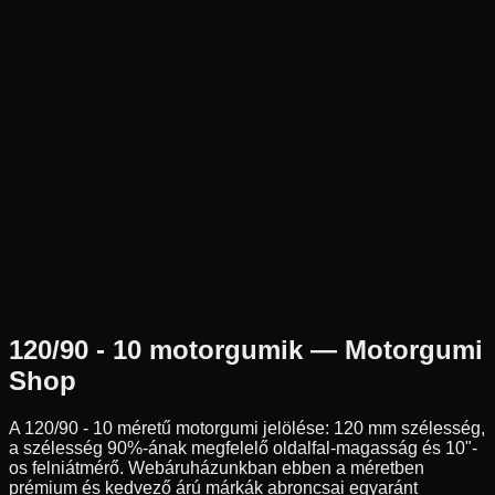
Új
Az ár 1 db gumiabroncsot tartalmaz
Dunlop
Nem elérhető
120/90-10
57
J
Első/Hátsó
Robogó
Tömlő nélküli
21 290 Ft
120/90 - 10
motorgumik — Motorgumi
Shop
A
120/90 - 10
méretű motorgumi jelölése:
120
mm szélesség,
a szélesség
90
%-ának megfelelő oldalfal-magasság és
10
"-
os felniátmérő. Webáruházunkban ebben a méretben
prémium és kedvező árú márkák abroncsai egyaránt