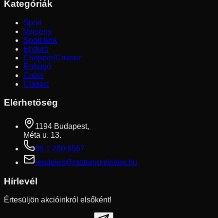
Kategóriák
Sport
Verseny
Sport túra
Enduro
Chopper/Cruiser
Robogó
Cross
Classic
Elérhetőség
1194 Budapest,
Méta u. 13.
06 1 280 6567
rendeles@motorgumishop.hu
Hírlevél
Értesüljön akcióinkról elsőként!