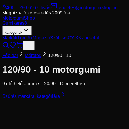
06 1 280 6567
Hívás
rendeles@motorgumishop.hu
Megbízható kereskedés
2009 óta
Motorgumi
Shop
Gumikereső
Kategóriák
Márkák
Tömlők
Magazin
Szállítás
GYIK
Kapcsolat
Főoldal
Méretek
120/90 - 10
120/90 - 10
motorgumi
9 elérhető abroncs 120/90 - 10 méretben.
Szűrés márkára, kategóriára