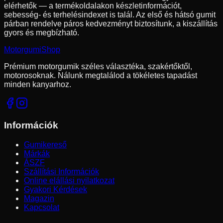
elérhetők — a termékoldalakon készletinformációt,
sebesség- és terhelésindexet is talál. Az első és hátsó gumit
párban rendelve páros kedvezményt biztosítunk, a kiszállítás
gyors és megbízható.
Motorgumi
Shop
Prémium motorgumik széles választéka, szakértőktől,
motorosoknak. Nálunk megtalálod a tökéletes tapadást
minden kanyarhoz.
Információk
Gumikereső
Márkák
ÁSZF
Szállítási Információk
Online elállási nyilatkozat
Gyakori Kérdések
Magazin
Kapcsolat