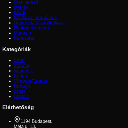
Gumikereső
Márkák
ÁSZF
Szállítási Információk
Online elállási nyilatkozat
Gyakori Kérdések
Magazin
Kapcsolat
Kategóriák
Sport
Verseny
Sport túra
Enduro
Chopper/Cruiser
Robogó
Cross
Classic
Elérhetőség
1194 Budapest,
Méta u. 13.