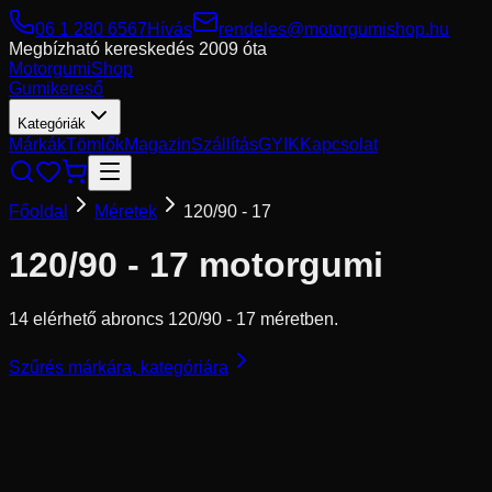
06 1 280 6567
Hívás
rendeles@motorgumishop.hu
Megbízható kereskedés
2009 óta
Motorgumi
Shop
Gumikereső
Kategóriák
Márkák
Tömlők
Magazin
Szállítás
GYIK
Kapcsolat
Főoldal
Méretek
120/90 - 17
120/90 - 17
motorgumi
14 elérhető abroncs 120/90 - 17 méretben.
Szűrés márkára, kategóriára