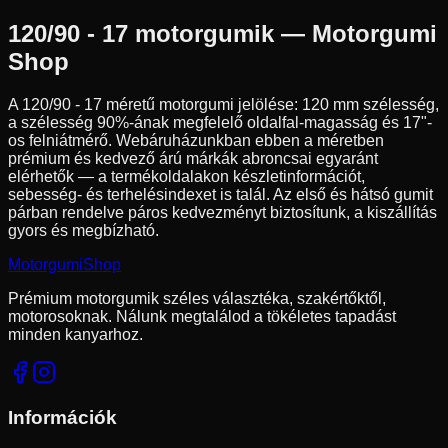
120/90 - 17
motorgumik — Motorgumi
Shop
A
120/90 - 17
méretű motorgumi jelölése:
120
mm szélesség,
a szélesség
90
%-ának megfelelő oldalfal-magasság és
17
"-
os felniátmérő. Webáruházunkban ebben a méretben
prémium és kedvező árú márkák abroncsai egyaránt
elérhetők — a termékoldalakon készletinformációt,
sebesség- és terhelésindexet is talál. Az első és hátsó gumit
párban rendelve páros kedvezményt biztosítunk, a kiszállítás
gyors és megbízható.
Motorgumi
Shop
Prémium motorgumik széles választéka, szakértőktől,
motorosoknak. Nálunk megtalálod a tökéletes tapadást
minden kanyarhoz.
Információk