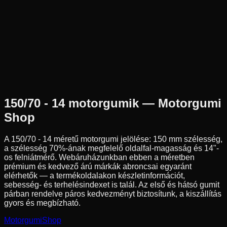
Az ár 1 db gumiabroncsot tartalmaz
Michelin
Külső raktár
150/70-14
66
S
Hátsó
Robogó
Tömlő nélküli
35 190 Ft
150/70 - 14
motorgumik — Motorgumi
Shop
A
150/70 - 14
méretű motorgumi jelölése:
150
mm szélesség,
a szélesség
70
%-ának megfelelő oldalfal-magasság és
14
"-
os felniátmérő. Webáruházunkban ebben a méretben
prémium és kedvező árú márkák abroncsai egyaránt
elérhetők — a termékoldalakon készletinformációt,
sebesség- és terhelésindexet is talál. Az első és hátsó gumit
párban rendelve páros kedvezményt biztosítunk, a kiszállítás
gyors és megbízható.
Motorgumi
Shop