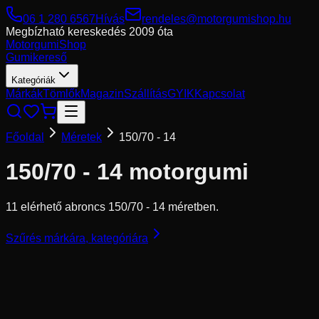
06 1 280 6567
Hívás
rendeles@motorgumishop.hu
Megbízható kereskedés
2009 óta
Motorgumi
Shop
Gumikereső
Kategóriák
Márkák
Tömlők
Magazin
Szállítás
GYIK
Kapcsolat
Főoldal
Méretek
150/70 - 14
150/70 - 14
motorgumi
11 elérhető abroncs 150/70 - 14 méretben.
Szűrés márkára, kategóriára