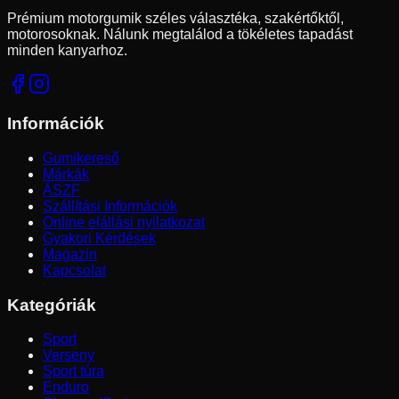
Prémium motorgumik széles választéka, szakértőktől,
motorosoknak. Nálunk megtalálod a tökéletes tapadást
minden kanyarhoz.
Információk
Gumikereső
Márkák
ÁSZF
Szállítási Információk
Online elállási nyilatkozat
Gyakori Kérdések
Magazin
Kapcsolat
Kategóriák
Sport
Verseny
Sport túra
Enduro