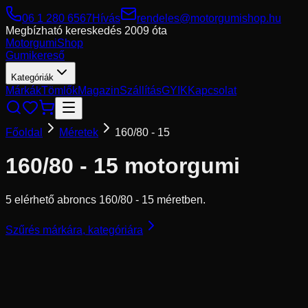
06 1 280 6567
Hívás
rendeles@motorgumishop.hu
Megbízható kereskedés
2009 óta
Motorgumi
Shop
Gumikereső
Kategóriák
Márkák
Tömlők
Magazin
Szállítás
GYIK
Kapcsolat
Főoldal
Méretek
160/80 - 15
160/80 - 15
motorgumi
5 elérhető abroncs 160/80 - 15 méretben.
Szűrés márkára, kategóriára