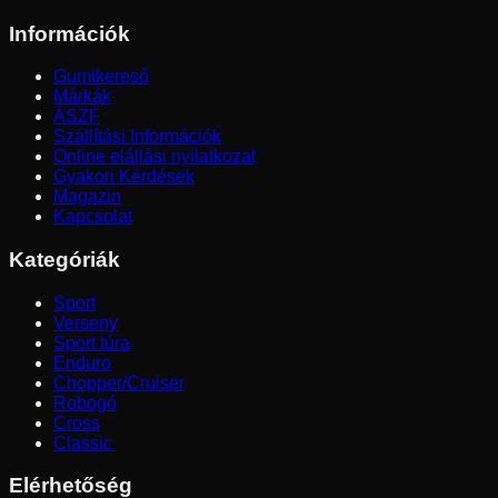
Információk
Gumikereső
Márkák
ÁSZF
Szállítási Információk
Online elállási nyilatkozat
Gyakori Kérdések
Magazin
Kapcsolat
Kategóriák
Sport
Verseny
Sport túra
Enduro
Chopper/Cruiser
Robogó
Cross
Classic
Elérhetőség