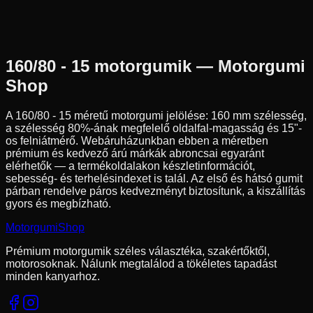
160/80-15
74
V
Hátsó
Chopper/Cruiser
Tömlő nélküli
90 890 Ft
160/80 - 15
motorgumik — Motorgumi
Shop
A
160/80 - 15
méretű motorgumi jelölése:
160
mm szélesség,
a szélesség
80
%-ának megfelelő oldalfal-magasság és
15
"-
os felniátmérő. Webáruházunkban ebben a méretben
prémium és kedvező árú márkák abroncsai egyaránt
elérhetők — a termékoldalakon készletinformációt,
sebesség- és terhelésindexet is talál. Az első és hátsó gumit
párban rendelve páros kedvezményt biztosítunk, a kiszállítás
gyors és megbízható.
Motorgumi
Shop
Prémium motorgumik széles választéka, szakértőktől,
motorosoknak. Nálunk megtalálod a tökéletes tapadást
minden kanyarhoz.